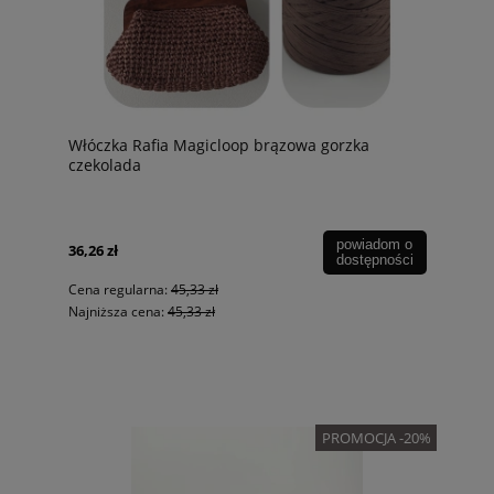
Włóczka Rafia Magicloop brązowa gorzka
czekolada
powiadom o
36,26 zł
dostępności
Cena regularna:
45,33 zł
Najniższa cena:
45,33 zł
PROMOCJA -20%