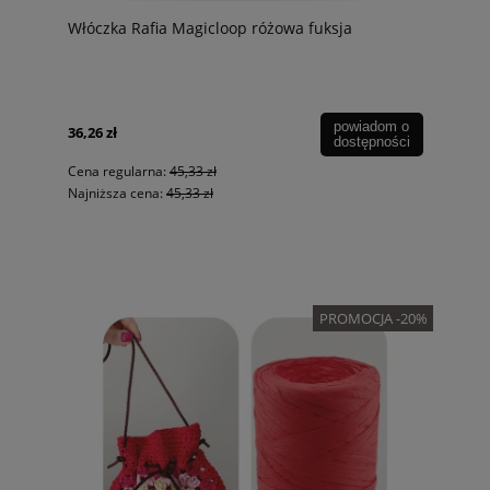
Włóczka Rafia Magicloop różowa fuksja
powiadom o
36,26 zł
dostępności
Cena regularna:
45,33 zł
Najniższa cena:
45,33 zł
PROMOCJA -20%