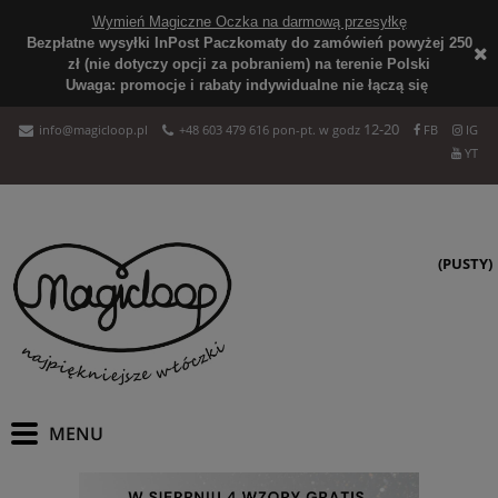
Wymień Magiczne Oczka na darmową przesyłkę
Bezpłatne wysyłki InPost Paczkomaty do zamówień powyżej 250
zł (nie dotyczy opcji za pobraniem) na terenie Polski
Uwaga: promocje i rabaty indywidualne nie łączą się
12-20
info@magicloop.pl
+48 603 479 616 pon-pt. w godz
FB
IG
YT
(PUSTY)