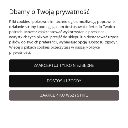
37,82 zł
dostępności
Dbamy o Twoją prywatność
Cena regularna:
47,28 zł
Najniższa cena:
47,28 zł
Pliki cookies i pokrewne im technologie umożliwiają poprawne
działanie strony i pomagają nam dostosować ofertę do Twoich
potrzeb. Możesz zaakceptować wykorzystanie przez nas
wszystkich tych plików i przejść do sklepu lub dostosować użycie
plików do swoich preferencji, wybierając opcję "Dostosuj zgody".
Więcej o plikach cookies przeczytasz w naszej Polityce
PROMOCJA -20%
prywatności.
ZAAKCEPTUJ TYLKO NIEZBĘDNE
DOSTOSUJ ZGODY
ZAAKCEPTUJ WSZYSTKIE