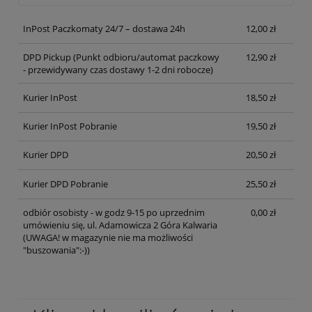
InPost Paczkomaty 24/7 – dostawa 24h
12,00 zł
DPD Pickup
(Punkt odbioru/automat paczkowy
12,90 zł
- przewidywany czas dostawy 1-2 dni robocze)
Kurier InPost
18,50 zł
Kurier InPost Pobranie
19,50 zł
Kurier DPD
20,50 zł
Kurier DPD Pobranie
25,50 zł
odbiór osobisty - w godz 9-15 po uprzednim
0,00 zł
umówieniu się, ul. Adamowicza 2 Góra Kalwaria
(UWAGA! w magazynie nie ma możliwości
"buszowania":-))