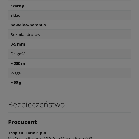
czarny
Skład
bawełna/bambus
Rozmiar drutów
0-5 mm
Długość
~ 200 m
Waga
~ 50 g
Bezpieczeństwo
Producent
Tropical Lane S.p.A.
Via Cesare Pavese, 7 S.S. San Marino Km 7,600