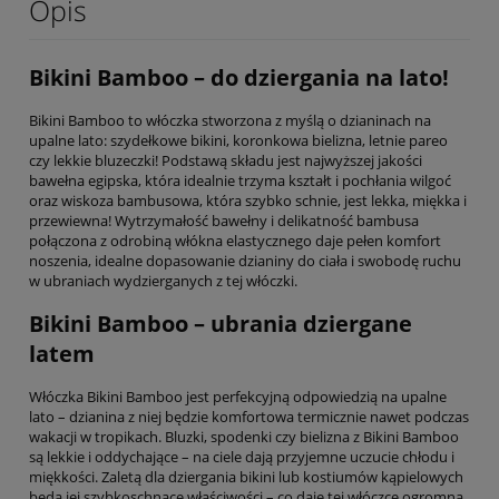
Opis
Bikini Bamboo – do dziergania na lato!
Bikini Bamboo to włóczka stworzona z myślą o dzianinach na
upalne lato: szydełkowe bikini, koronkowa bielizna, letnie pareo
czy lekkie bluzeczki! Podstawą składu jest najwyższej jakości
bawełna egipska, która idealnie trzyma kształt i pochłania wilgoć
oraz wiskoza bambusowa, która szybko schnie, jest lekka, miękka i
przewiewna! Wytrzymałość bawełny i delikatność bambusa
połączona z odrobiną włókna elastycznego daje pełen komfort
noszenia, idealne dopasowanie dzianiny do ciała i swobodę ruchu
w ubraniach wydzierganych z tej włóczki.
Bikini Bamboo – ubrania dziergane
latem
Włóczka Bikini Bamboo jest perfekcyjną odpowiedzią na upalne
lato – dzianina z niej będzie komfortowa termicznie nawet podczas
wakacji w tropikach. Bluzki, spodenki czy bielizna z Bikini Bamboo
są lekkie i oddychające – na ciele dają przyjemne uczucie chłodu i
miękkości. Zaletą dla dziergania bikini lub kostiumów kąpielowych
będą jej szybkoschnące właściwości – co daje tej włóczce ogromną