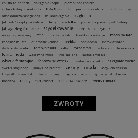
chusta na drutach
dzierganie czapki
prezent pod choinkę
święta bożego narodzenia
Boże Narodzenie
prezent na święta
annakarolczakyt
magicloop
annakarolczakxmagicloop
naukadziergania
szydełko
druty
jak zrobić czapkę na święta
pomysł na prezent pod choinkę
szydełkowanie
torebka na szydełku
jak wydziergać torebkę
moda na lato
rafia
magicloop academy
torebka na lato
torebka na wakacje
torebka
kapelusz na lato
dzierganie komina
podszewka
messyraffiabag
torebka z rafii
torba z rafii
dodatki do torebki
raffia
torbazrafii
letni koszyk
letnia moda
wakacyjna moda
tropical lane
łączenie włóczek
wloczki fantazyjne
fantazyjne włóczki
dzierganie swetra
sweter na szydełku
cekiny
moda
sweter magicloop
pomysł na prezent
kocyk dla dziecka
frędzle
kocyk dla niemowlaka
koc dziergany
wełna
gadżety dziewiarskie
trendy
moherowe swetry
swetry chmurki
bandana
filet crochet
ZWROTY