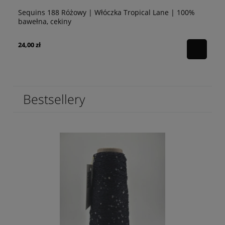
Sequins 188 Różowy | Włóczka Tropical Lane | 100%
Se
bawełna, cekiny
10
24,00 zł
24
Bestsellery