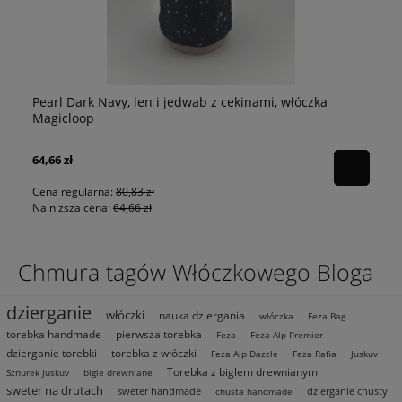
Pearl Dark Navy, len i jedwab z cekinami, włóczka
p
Pe
Magicloop
64,66 zł
80
Cena regularna:
80,83 zł
Najniższa cena:
64,66 zł
Chmura tagów Włóczkowego Bloga
dzierganie
włóczki
nauka dziergania
włóczka
Feza Bag
torebka handmade
pierwsza torebka
Feza
Feza Alp Premier
dzierganie torebki
torebka z włóczki
Feza Alp Dazzle
Feza Rafia
Juskuv
Torebka z biglem drewnianym
Sznurek Juskuv
bigle drewniane
sweter na drutach
sweter handmade
dzierganie chusty
chusta handmade