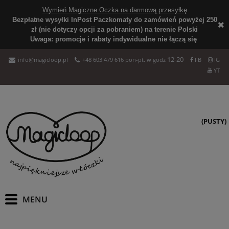
Wymień Magiczne Oczka na darmową przesyłkę
Bezpłatne wysyłki InPost Paczkomaty do zamówień powyżej 250
zł (nie dotyczy opcji za pobraniem) na terenie Polski
Uwaga: promocje i rabaty indywidualne nie łączą się
12-20
info@magicloop.pl
+48 603 479 616 pon-pt. w godz
FB
IG
YT
(PUSTY)