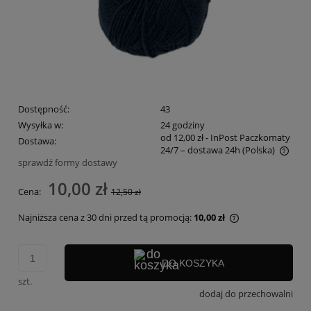
Dostępność:
43
Wysyłka w:
24 godziny
od 12,00 zł
- InPost Paczkomaty
Dostawa:
24/7 – dostawa 24h
(Polska)
sprawdź formy dostawy
Cena nie zawiera ewentualnych kosztów płatności
10,00 zł
Cena:
12,50 zł
Najniższa cena z 30 dni przed tą promocją:
10,00 zł
Jeżeli produkt j
30 dni, wyświetl
momentu, kiedy 
DO KOSZYKA
sprzedaży.
szt.
dodaj do przechowalni