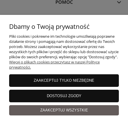
POMOC
MOJE KONTO
Dbamy o Twoją prywatność
Pliki cookies i pokrewne im technologie umożliwiają poprawne
PŁATNOŚCI I DOSTAWA
działanie strony i pomagają nam dostosować ofertę do Twoich
potrzeb. Możesz zaakceptować wykorzystanie przez nas
wszystkich tych plików i przejść do sklepu lub dostosować użycie
plików do swoich preferencji, wybierając opcję "Dostosuj zgody".
O NAS
Więcej o plikach cookies przeczytasz w naszej Polityce
prywatności.
ZAAKCEPTUJ TYLKO NIEZBĘDNE
copyrights
©
Magicloop
DOSTOSUJ ZGODY
pokaż pełną wersję strony
Sklep internetowy Shoper.pl
ZAAKCEPTUJ WSZYSTKIE