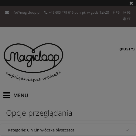
12-20
info@magicloop.pl
+48 603 479 616 pon-pt. w godz
FB
IG
YT
(PUSTY)
Opcje przeglądania
Kategorie: Cin Cin włóczka błyszcząca