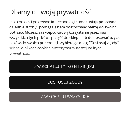
Dbamy o Twoją prywatność
Pliki cookies i pokrewne im technologie umożliwiają poprawne
działanie strony i pomagają nam dostosować ofertę do Twoich
potrzeb. Możesz zaakceptować wykorzystanie przez nas
Pearl Dark Navy, len i jedwab z cekinami, włóczka
wszystkich tych plików i przejść do sklepu lub dostosować użycie
p
Pe
Magicloop
plików do swoich preferencji, wybierając opcję "Dostosuj zgody".
Więcej o plikach cookies przeczytasz w naszej Polityce
prywatności.
64,66 zł
80
Cena regularna:
80,83 zł
ZAAKCEPTUJ TYLKO NIEZBĘDNE
Najniższa cena:
64,66 zł
DOSTOSUJ ZGODY
Nowości
ZAAKCEPTUJ WSZYSTKIE