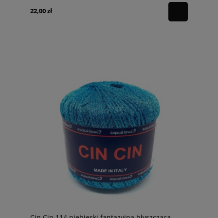
22,00 zł
Cin Cin 114 niebieski fantazyjna błyszcząca