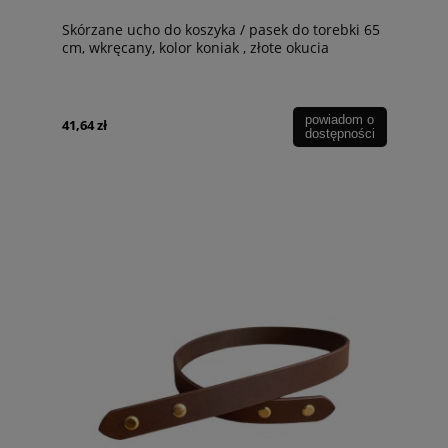
Skórzane ucho do koszyka / pasek do torebki 65
cm, wkręcany, kolor koniak , złote okucia
powiadom o
41,64 zł
dostępności