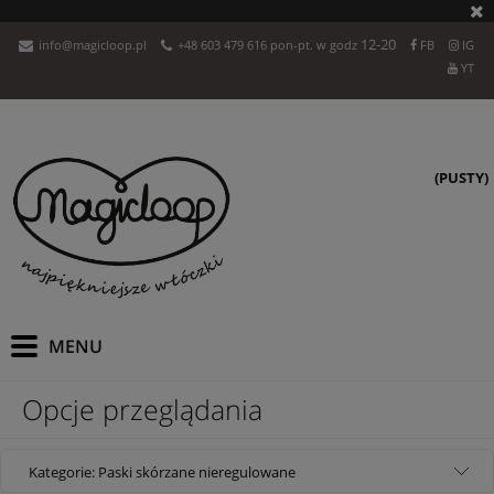
12-20
info@magicloop.pl
+48 603 479 616 pon-pt. w godz
FB
IG
YT
(PUSTY)
Opcje przeglądania
Kategorie: Paski skórzane nieregulowane