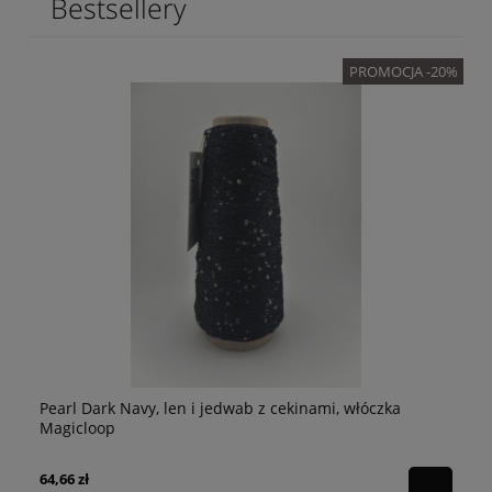
Bestsellery
PROMOCJA -20%
Pearl Dark Navy, len i jedwab z cekinami, włóczka
p
Pe
Magicloop
64,66 zł