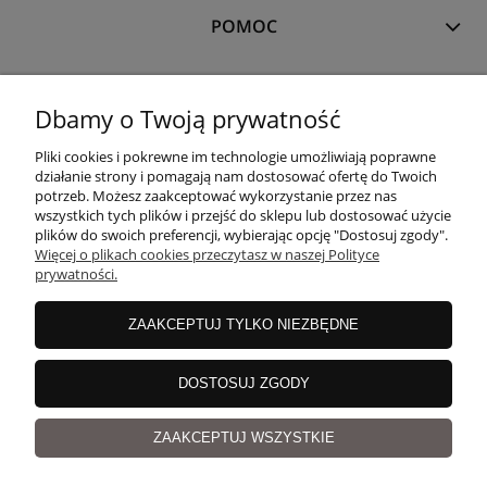
POMOC
MOJE KONTO
Dbamy o Twoją prywatność
Pliki cookies i pokrewne im technologie umożliwiają poprawne
PŁATNOŚCI I DOSTAWA
działanie strony i pomagają nam dostosować ofertę do Twoich
potrzeb. Możesz zaakceptować wykorzystanie przez nas
wszystkich tych plików i przejść do sklepu lub dostosować użycie
plików do swoich preferencji, wybierając opcję "Dostosuj zgody".
O NAS
Więcej o plikach cookies przeczytasz w naszej Polityce
prywatności.
ZAAKCEPTUJ TYLKO NIEZBĘDNE
copyrights
©
Magicloop
DOSTOSUJ ZGODY
pokaż pełną wersję strony
Sklep internetowy Shoper.pl
ZAAKCEPTUJ WSZYSTKIE