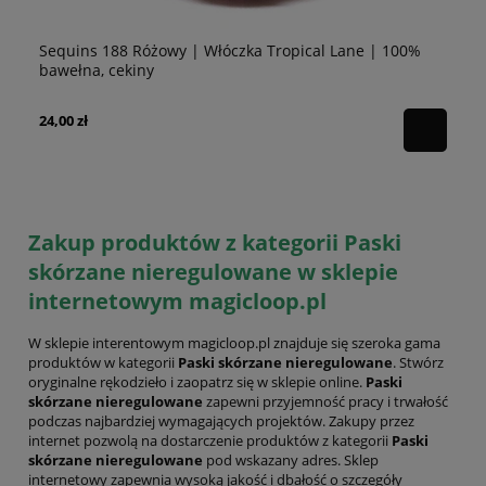
Sequins 188 Różowy | Włóczka Tropical Lane | 100%
Se
bawełna, cekiny
10
24,00 zł
24
Zakup produktów z kategorii Paski
skórzane nieregulowane w sklepie
internetowym magicloop.pl
W sklepie interentowym magicloop.pl znajduje się szeroka gama
produktów w kategorii
Paski skórzane nieregulowane
. Stwórz
oryginalne rękodzieło i zaopatrz się w sklepie online.
Paski
skórzane nieregulowane
zapewni przyjemność pracy i trwałość
podczas najbardziej wymagających projektów. Zakupy przez
internet pozwolą na dostarczenie produktów z kategorii
Paski
skórzane nieregulowane
pod wskazany adres. Sklep
internetowy zapewnia wysoką jakość i dbałość o szczegóły