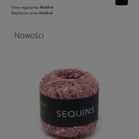
80
Cena regularna:
80,83 zł
Najniższa cena:
64,66 zł
Nowości