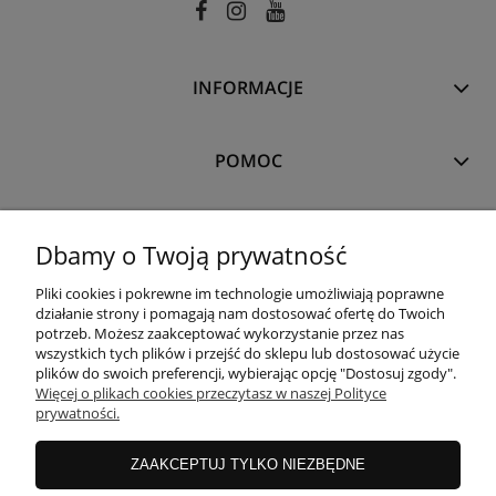
INFORMACJE
POMOC
MOJE KONTO
Dbamy o Twoją prywatność
Pliki cookies i pokrewne im technologie umożliwiają poprawne
PŁATNOŚCI I DOSTAWA
działanie strony i pomagają nam dostosować ofertę do Twoich
potrzeb. Możesz zaakceptować wykorzystanie przez nas
wszystkich tych plików i przejść do sklepu lub dostosować użycie
plików do swoich preferencji, wybierając opcję "Dostosuj zgody".
O NAS
Więcej o plikach cookies przeczytasz w naszej Polityce
prywatności.
ZAAKCEPTUJ TYLKO NIEZBĘDNE