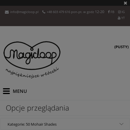
12-20
info@magicloop.pl
+48 603 479 616 pon-pt. w godz
FB
IG
YT
(PUSTY)
Opcje przeglądania
Kategorie: 50 Mohair Shades