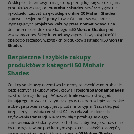
W sklepie interentowym magicloop.pl znajduje się szeroka gama
produktów w kategorii
50 Mohair Shades
. Stwórz oryginalne
rękodzieło i zaopatrz się w sklepie online.
50 Mohair Shades
zapewni przyjemność pracy i trwałość podczas najbardziej
wymagających projektów. Zakupy przez internet pozwolą na
dostarczenie produktów z kategorii
50 Mohair Shades
pod
wskazany adres. Sklep internetowy zapewnia wysoką jakość i
dbałość o szczegóły wszystkich produktów z kategorii
50 Mohair
Shades
.
Bezpieczne i szybkie zakupy
produktów z kategorii 50 Mohair
Shades
Cenimy sobie bezpieczeństwo i chcemy zapewnić wam zrobienie
bezpiecznych zakupów produktów z kategorii
50 Mohair Shades
na stronie magicloop.pl. W naszej firmie ważna jest wygoda
kupującego. W związku z tym zakupy w naszym sklepie są szybkie,
a obsługa proces zakupu jest prosta i intuicyjna. Nasz sklep jest
bezpieczny i posiada certyfikat SSL, w celu zabezpieczenia
szyfrowania transakcji. Nie martw się o przebieg swojego
zamówienia, dokładamy wszelkich starań, aby Twoje zamówienie
było przygotowane pod każdym aspektem. Dbałość o szczegóły i
najwyższą jakość produktów z kategorii
50 Mohair Shades
to