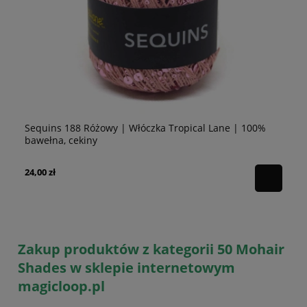
Sequins 188 Różowy | Włóczka Tropical Lane | 100%
Se
bawełna, cekiny
10
24,00 zł
24
Zakup produktów z kategorii 50 Mohair
Shades w sklepie internetowym
magicloop.pl