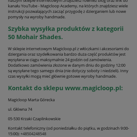
naszym sklepie internetowym znajdziesz również blog oraz link do
kanału YouTube - Magicloop Academy, na których znajdziesz wiele
instrukcji pozwalających zacząć przygodę z dzierganiem lub nowe
pomysły na wyroby handmade.
Szybka wysyłka produktów z kategorii
50 Mohair Shades.
W sklepie internetowym Magicloop.pl z włóczkami i akcesoriami do
dziergania oraz szydełkowania bardzo duża część produktów jest
wysyłana w ciągu maksymalnie 24 godzin od zamówienia.
Dodatkowo zamówienia złożone w danym dniu do godziny 12:00
są wysyłane tego samego dnia (nie dotyczy soboty i niedzieli). Inny
czas wysyłki mogą mieć głównie gotowe wyroby handmade.
Kontakt do sklepu www.magicloop.pl:
Magicloop Marta Górecka
ul. Główna 74
05-530 Krzaki Czaplinkowskie
Kontakt telefoniczny (od poniedziałku do piątku, w godzinach 9:00-
15:00):
+48504248548