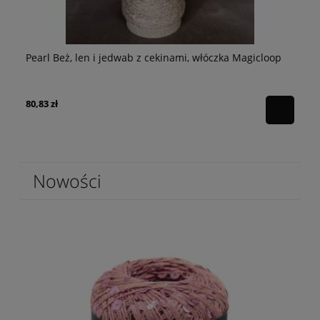
Pe
p
Pearl Beż, len i jedwab z cekinami, włóczka Magicloop
Ma
64
80,83 zł
Ce
Na
Nowości