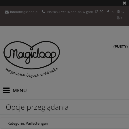
12-20
info@magicloop.pl
+48 603 479 616 pon-pt. w godz
FB
IG
YT
(PUSTY)
Opcje przeglądania
Kategorie: Paillettengarn