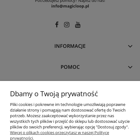
Potrzebujesz pomocy? Napisz do nas!
info@magicloop.pl
INFORMACJE
POMOC
MOJE KONTO
Dbamy o Twoją prywatność
Pliki cookies i pokrewne im technologie umożliwiają poprawne
PŁATNOŚCI I DOSTAWA
działanie strony i pomagają nam dostosować ofertę do Twoich
potrzeb. Możesz zaakceptować wykorzystanie przez nas
wszystkich tych plików i przejść do sklepu lub dostosować użycie
plików do swoich preferencji, wybierając opcję "Dostosuj zgody".
O NAS
Więcej o plikach cookies przeczytasz w naszej Polityce
prywatności.