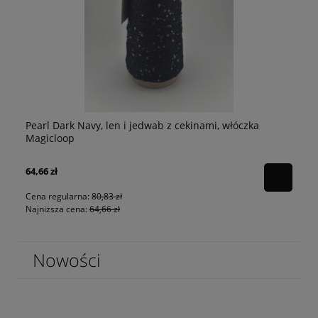
arl Dark Navy, len i jedwab z cekinami, włóczka
Pearl Beż
agicloop
,66 zł
80,83 zł
na regularna:
80,83 zł
jniższa cena:
64,66 zł
Nowości