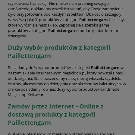
szyfrowania transakcji. Nie martw się o przebieg swojego
zamówienia, dokładamy wszelkich starań, aby Twoje zamówienie
było przygotowane pod każdym aspektem. Dbałość o szczegóły i
najwyższą jakość produktów z kategorii
Paillettengarn
to cechy,
które wyróżniają nasz sklep. Zapoznaj się z szeroką gamą
produktów z kategorii
Paillettengarn
i podaruj sobie komfort
dziergania..
Duży wybór produktów z kategorii
Paillettengarn
Posiadamy duży wybór produktów z kategorii
Paillettengarn
w
naszym sklepie internetowym magicloop.pl, który powstał z pasji
do dziergania. Stale poszerzamy naszą ofertę włóczek, szydełek,
drutów, akcesoriów do dziergania oraz akcesoriów kaletniczych. W
ofercie posiadamy również duży wybór produktów handmade
Magicloop Knitwear.
Zamów przez Internet - Online z
dostawą produkty z kategorii
Paillettengarn
W sklepie internetowym magicloop.pl zamówisz wygodnie z