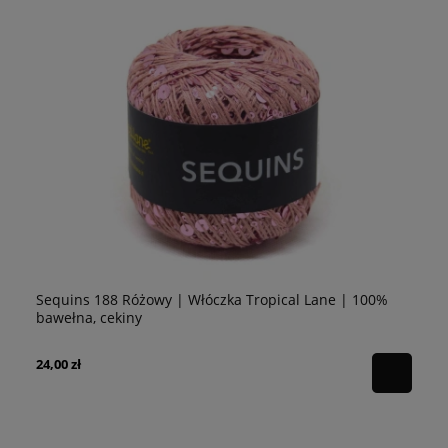
Sequins 188 Różowy | Włóczka Tropical Lane | 100%
Sequ
bawełna, cekiny
100%
24,00 zł
24,00