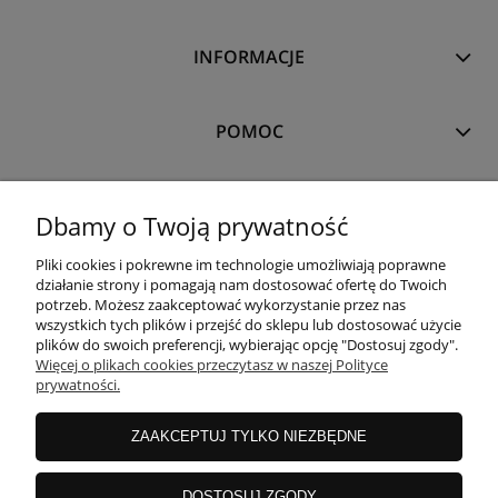
INFORMACJE
POMOC
MOJE KONTO
Dbamy o Twoją prywatność
Pliki cookies i pokrewne im technologie umożliwiają poprawne
PŁATNOŚCI I DOSTAWA
działanie strony i pomagają nam dostosować ofertę do Twoich
potrzeb. Możesz zaakceptować wykorzystanie przez nas
wszystkich tych plików i przejść do sklepu lub dostosować użycie
plików do swoich preferencji, wybierając opcję "Dostosuj zgody".
O NAS
Więcej o plikach cookies przeczytasz w naszej Polityce
prywatności.
ZAAKCEPTUJ TYLKO NIEZBĘDNE
copyrights
©
Magicloop
DOSTOSUJ ZGODY