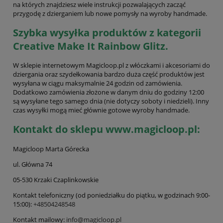
na których znajdziesz wiele instrukcji pozwalających zacząć
przygodę z dzierganiem lub nowe pomysły na wyroby handmade.
Szybka wysyłka produktów z kategorii
Creative Make It Rainbow Glitz.
W sklepie internetowym Magicloop.pl z włóczkami i akcesoriami do
dziergania oraz szydełkowania bardzo duża część produktów jest
wysyłana w ciągu maksymalnie 24 godzin od zamówienia.
Dodatkowo zamówienia złożone w danym dniu do godziny 12:00
są wysyłane tego samego dnia (nie dotyczy soboty i niedzieli). Inny
czas wysyłki mogą mieć głównie gotowe wyroby handmade.
Kontakt do sklepu www.magicloop.pl:
Magicloop Marta Górecka
ul. Główna 74
05-530 Krzaki Czaplinkowskie
Kontakt telefoniczny (od poniedziałku do piątku, w godzinach 9:00-
15:00):
+48504248548
Kontakt mailowy:
info@magicloop.pl