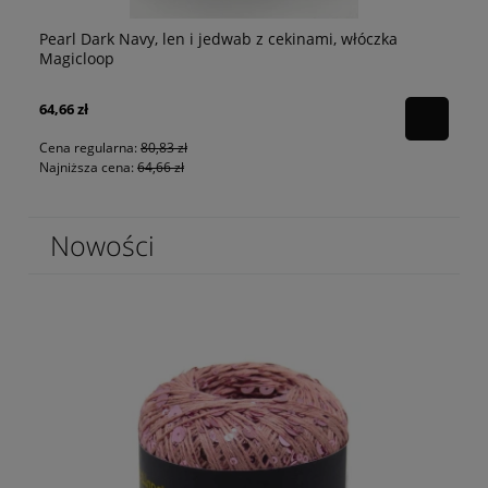
Pearl Dark Navy, len i jedwab z cekinami, włóczka
p
Pe
Magicloop
64,66 zł
80
Cena regularna:
80,83 zł
Najniższa cena:
64,66 zł
Nowości