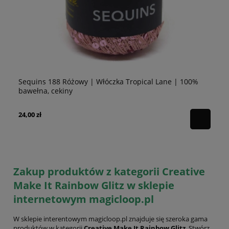
Sequins 188 Różowy | Włóczka Tropical Lane | 100%
Se
bawełna, cekiny
10
24,00 zł
24
Zakup produktów z kategorii Creative
Make It Rainbow Glitz w sklepie
internetowym magicloop.pl
W sklepie interentowym magicloop.pl znajduje się szeroka gama
produktów w kategorii
Creative Make It Rainbow Glitz
. Stwórz