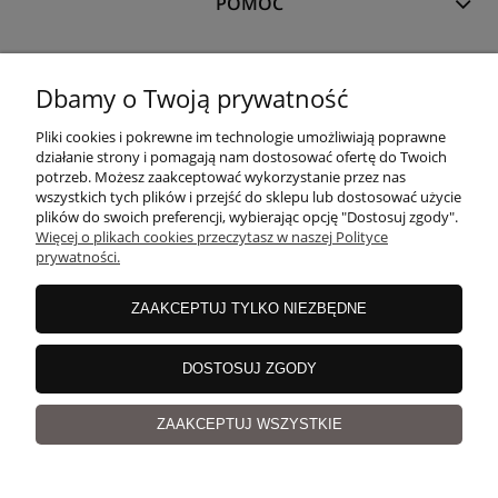
POMOC
MOJE KONTO
Dbamy o Twoją prywatność
Pliki cookies i pokrewne im technologie umożliwiają poprawne
PŁATNOŚCI I DOSTAWA
działanie strony i pomagają nam dostosować ofertę do Twoich
potrzeb. Możesz zaakceptować wykorzystanie przez nas
wszystkich tych plików i przejść do sklepu lub dostosować użycie
plików do swoich preferencji, wybierając opcję "Dostosuj zgody".
O NAS
Więcej o plikach cookies przeczytasz w naszej Polityce
prywatności.
ZAAKCEPTUJ TYLKO NIEZBĘDNE
copyrights
©
Magicloop
DOSTOSUJ ZGODY
pokaż pełną wersję strony
Sklep internetowy Shoper.pl
ZAAKCEPTUJ WSZYSTKIE