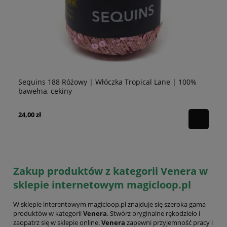
Sequins 188 Różowy | Włóczka Tropical Lane | 100%
Se
bawełna, cekiny
10
24,00 zł
24
Zakup produktów z kategorii Venera w
sklepie internetowym magicloop.pl
W sklepie interentowym magicloop.pl znajduje się szeroka gama
produktów w kategorii
Venera
. Stwórz oryginalne rękodzieło i
zaopatrz się w sklepie online.
Venera
zapewni przyjemność pracy i