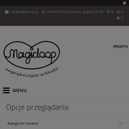
12-20
info@magicloop.pl
+48 603 479 616 pon-pt. w godz
FB
IG
YT
(PUSTY)
Opcje przeglądania
Kategorie: Venera