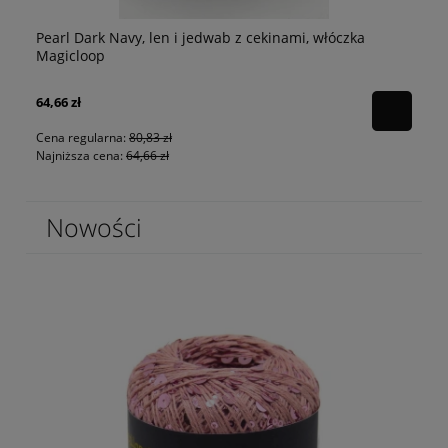
Pearl Dark Navy, len i jedwab z cekinami, włóczka
p
Pe
Magicloop
64,66 zł
80
Cena regularna:
80,83 zł
Najniższa cena:
64,66 zł
Nowości