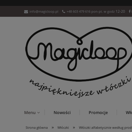
12-20
info@magicloop.pl
+48 603 479 616 pon-pt. w godz
Menu
Nowości
Promocje
Wł
»
»
Strona główna
Włóczki
Włóczki alfabetycznie według pro