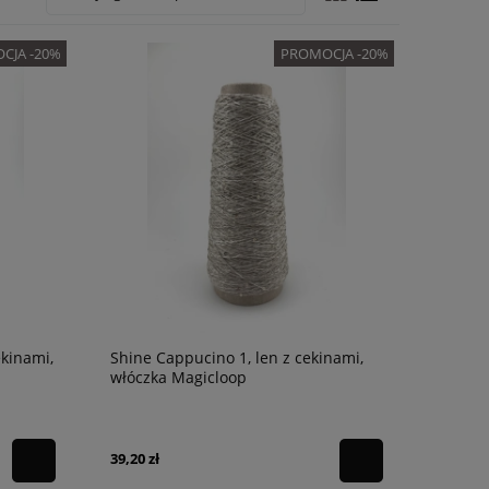
CJA -20%
PROMOCJA -20%
ekinami,
Shine Cappucino 1, len z cekinami,
włóczka Magicloop
39,20 zł