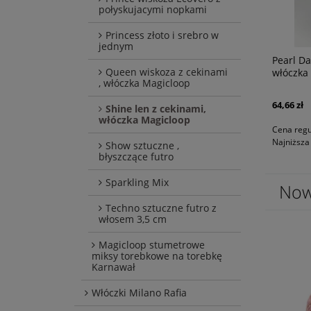
połyskujacymi nopkami
Princess złoto i srebro w
jednym
Pearl Da
Queen wiskoza z cekinami
Pearl Ecru, len i jedwab z cekinami,
włóczka
, włóczka Magicloop
włóczka Magicloop
64,66 zł
Shine len z cekinami,
80,83 zł
włóczka Magicloop
Cena regu
Najniższa
Show sztuczne ,
błyszczące futro
Sparkling Mix
Now
Techno sztuczne futro z
włosem 3,5 cm
Magicloop stumetrowe
miksy torebkowe na torebkę
Karnawał
Włóczki Milano Rafia