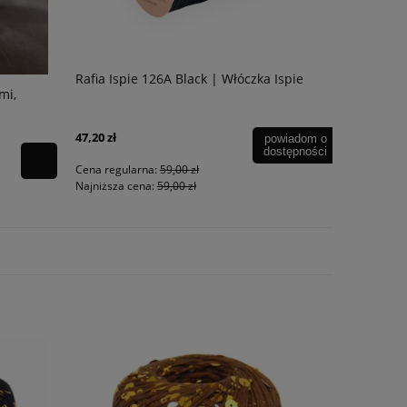
Rafia Ispie 126A Black | Włóczka Ispie
mi,
Shine Beig
Magicloop
47,20 zł
powiadom o
dostępności
49,00 zł
Cena regularna:
59,00 zł
Najniższa cena:
59,00 zł