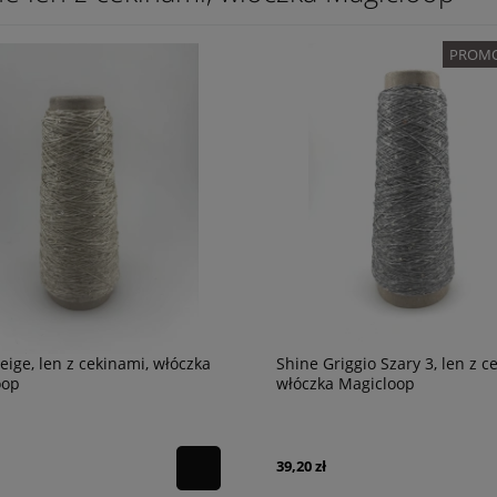
PROMO
eige, len z cekinami, włóczka
Shine Griggio Szary 3, len z c
oop
włóczka Magicloop
39,20 zł