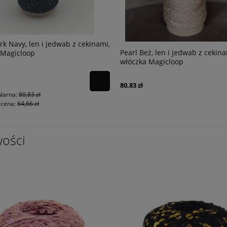
rk Navy, len i jedwab z cekinami,
Pearl Beż, len i jedwab z cekina
 Magicloop
włóczka Magicloop
80,83 zł
larna:
80,83 zł
 cena:
64,66 zł
ości