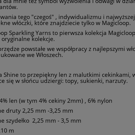
 dla mnie też symbol wyzwolenia i odwagi w dzia
tantów.
wania tego "czegoś" , indywidualizmu i najwyższe
kne włóczki, które znajdziecie tylko w Magicloop.
op Sparkling Yarns to pierwsza kolekcja Magicloop
 oryginalne kolekcje.
przędze powstałe we współpracy z najlepszymi wło
ukowane we Włoszech.
 Shine to przepiękny len z malutkimi cekinkami, 
e się w słońcu udziergi: topy, sukienki, narzuty.
94% len (w tym 4% cekiny 2mm) , 6% nylon
ne druty 2,25 mm -3,25 mm
ne szydełko 2,25 mm - 3,5 mm
210 m