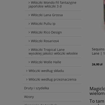
Włóczki Mondo Fil fantazyjne
japońskie włóczki 3 d
Włóczki Lana Grossa
Włóczki Pullu ip
Włóczki Rico Design
Włóczki Rosarios4
Sequins 189 Beżowy | Włóczka Tropical
Sequins
Włóczki Tropical Lane
wysokiej jakości włóczki włoskie
Lane | 100% bawełna, cekiny
Lane | 
Włóczki Wolle Halle
24,00 zł
24,00 zł
powiadom o
dostępności
Włóczki według składu
Włóczki według przeznaczenia
Magiclo
Druty i szydełka
wielom
Wzory
To tam 