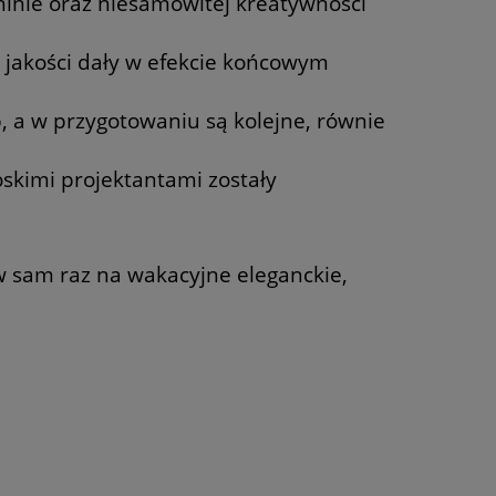
ninie oraz niesamowitej kreatywności
j jakości dały w efekcie końcowym
, a w przygotowaniu są kolejne, równie
skimi projektantami zostały
w sam raz na wakacyjne eleganckie,