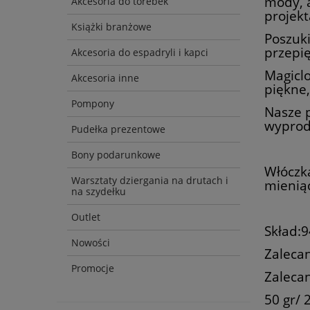
mody, a
Akcesoria do torebek
projek
Książki branżowe
Poszuki
przepię
Akcesoria do espadryli i kapci
Magiclo
Akcesoria inne
piękne,
Pompony
Nasze 
wyprod
Pudełka prezentowe
Bony podarunkowe
Włóczka
Warsztaty dziergania na drutach i
mieniąc
na szydełku
Outlet
Skład:
Nowości
Zaleca
Promocje
Zaleca
50 gr/ 