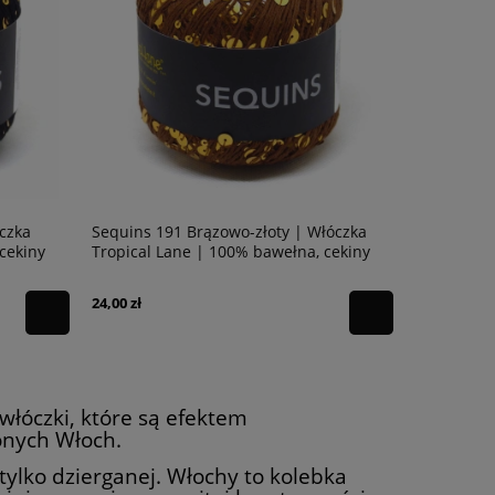
óczka
Sequins 191 Brązowo-złoty | Włóczka
Sequins 19
cekiny
Tropical Lane | 100% bawełna, cekiny
Tropical L
24,00 zł
24,00 zł
włóczki, które są efektem
onych Włoch.
ylko dzierganej. Włochy to kolebka