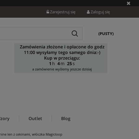
Zarejestruj się
Zaloguj się
(PUSTY)
Zamówienia złożone i opłacone do godz
11:00 wysyłamy tego samego dnia:-)
Kup w przeciągu:
1
4
24
a zamówienie wyślemy jeszcze dzisiaj
zory
Outlet
Blog
hine len z cekinami, włóczka Magicloop