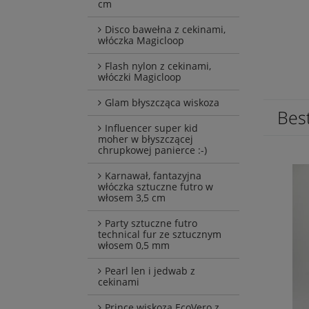
cm
Disco bawełna z cekinami,
włóczka Magicloop
Flash nylon z cekinami,
włóczki Magicloop
Glam błyszcząca wiskoza
Best
Influencer super kid
moher w błyszczącej
chrupkowej panierce :-)
Karnawał, fantazyjna
włóczka sztuczne futro w
włosem 3,5 cm
Party sztuczne futro
technical fur ze sztucznym
włosem 0,5 mm
Pearl len i jedwab z
cekinami
Prince wiskoza EcoVero z