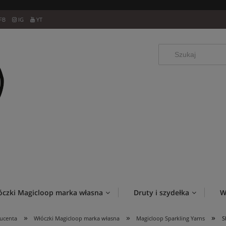
FB
IG
YT
óczki Magicloop marka własna
Druty i szydełka
W
»
»
»
ducenta
Włóczki Magicloop marka własna
Magicloop Sparkling Yarns
S