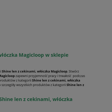
włóczka Magicloop w sklepie
ii
Shine len z cekinami, włóczka Magicloop
. Stwórz
Magicloop
zapewni przyjemność pracy i trwałość podczas
produktów z kategorii
Shine len z cekinami, włóczka
 szczegóły wszystkich produktów z kategorii
Shine len z
Shine len z cekinami, włóczka
20%
PROMOCJA -20%