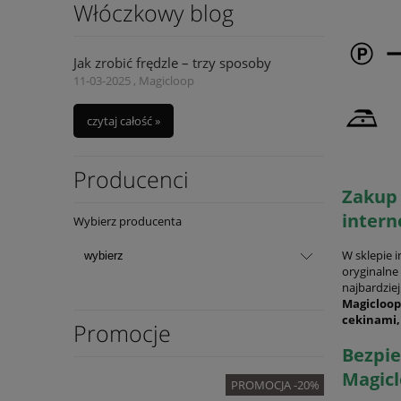
Włóczkowy blog
Jak zrobić frędzle – trzy sposoby
11-03-2025 , Magicloop
czytaj całość »
Producenci
Zakup 
intern
Wybierz producenta
W sklepie 
oryginalne 
najbardzie
Magicloop
cekinami,
Promocje
Bezpie
Magic
OMOCJA -20%
PROMOCJA -20%