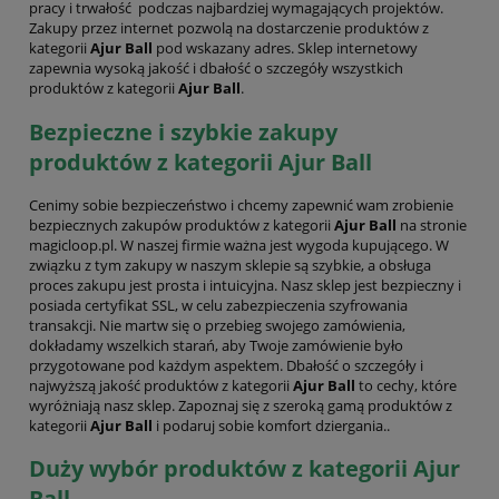
pracy i trwałość podczas najbardziej wymagających projektów.
Zakupy przez internet pozwolą na dostarczenie produktów z
kategorii
Ajur Ball
pod wskazany adres. Sklep internetowy
zapewnia wysoką jakość i dbałość o szczegóły wszystkich
produktów z kategorii
Ajur Ball
.
Bezpieczne i szybkie zakupy
produktów z kategorii Ajur Ball
Cenimy sobie bezpieczeństwo i chcemy zapewnić wam zrobienie
bezpiecznych zakupów produktów z kategorii
Ajur Ball
na stronie
magicloop.pl. W naszej firmie ważna jest wygoda kupującego. W
związku z tym zakupy w naszym sklepie są szybkie, a obsługa
proces zakupu jest prosta i intuicyjna. Nasz sklep jest bezpieczny i
posiada certyfikat SSL, w celu zabezpieczenia szyfrowania
transakcji. Nie martw się o przebieg swojego zamówienia,
dokładamy wszelkich starań, aby Twoje zamówienie było
przygotowane pod każdym aspektem. Dbałość o szczegóły i
najwyższą jakość produktów z kategorii
Ajur Ball
to cechy, które
wyróżniają nasz sklep. Zapoznaj się z szeroką gamą produktów z
kategorii
Ajur Ball
i podaruj sobie komfort dziergania..
Duży wybór produktów z kategorii Ajur
Ball