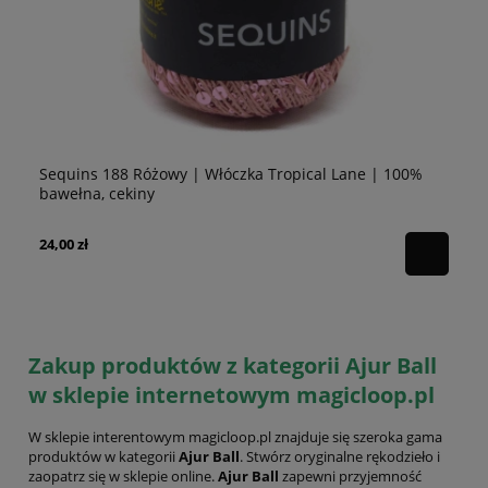
Sequins 188 Różowy | Włóczka Tropical Lane | 100%
Se
bawełna, cekiny
10
24,00 zł
24
Zakup produktów z kategorii Ajur Ball
w sklepie internetowym magicloop.pl
W sklepie interentowym magicloop.pl znajduje się szeroka gama
produktów w kategorii
Ajur Ball
. Stwórz oryginalne rękodzieło i
zaopatrz się w sklepie online.
Ajur Ball
zapewni przyjemność