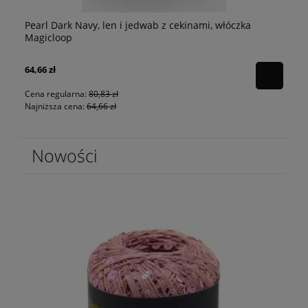
Pearl Dark Navy, len i jedwab z cekinami, włóczka
p
Pe
Magicloop
64,66 zł
80
Cena regularna:
80,83 zł
Najniższa cena:
64,66 zł
Nowości