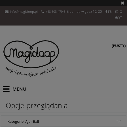
12-20
info@magicloop.pl
+48 603 479 616 pon-pt. w godz
FB
IG
YT
(PUSTY)
Opcje przeglądania
Kategorie: Ajur Ball