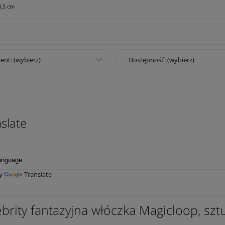
3,5 cm
ent: (wybierz)
Dostępność: (wybierz)
slate
by
Translate
ebrity fantazyjna włóczka Magicloop, sz