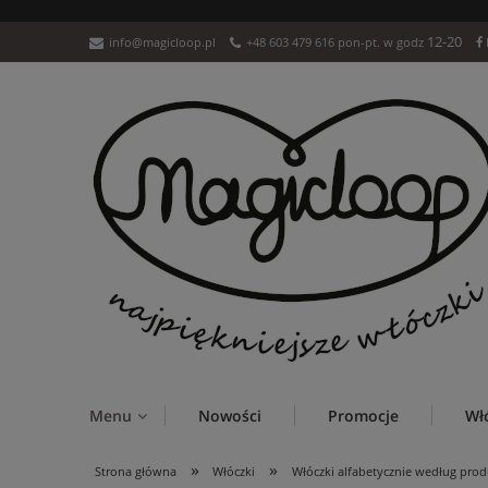
12-20
info@magicloop.pl
+48 603 479 616 pon-pt. w godz
Menu
Nowości
Promocje
Wł
»
»
Strona główna
Włóczki
Włóczki alfabetycznie według pro