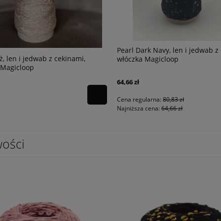
Pearl Dark Navy, len i jedwab z
ż, len i jedwab z cekinami,
włóczka Magicloop
 Magicloop
64,66 zł
Cena regularna:
80,83 zł
Najniższa cena:
64,66 zł
ości