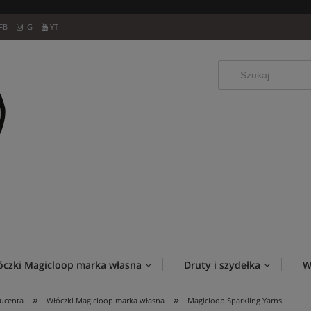
FB
IG
YT
óczki Magicloop marka własna
Druty i szydełka
W
»
»
ducenta
Włóczki Magicloop marka własna
Magicloop Sparkling Yarns