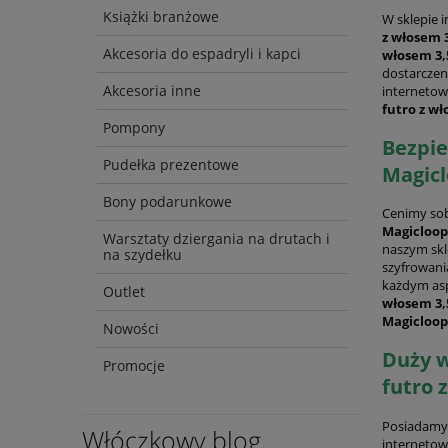
Książki branżowe
W sklepie 
z włosem 
Akcesoria do espadryli i kapci
włosem 3,
dostarczen
Akcesoria inne
internetow
futro z w
Pompony
Bezpie
Pudełka prezentowe
Magicl
Bony podarunkowe
Cenimy sob
Magicloop
Warsztaty dziergania na drutach i
naszym skle
na szydełku
szyfrowani
każdym asp
Outlet
włosem 3,
Magicloop
Nowości
Duży w
Promocje
futro 
Posiadamy 
Włóczkowy blog
internetow