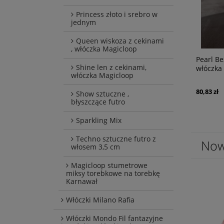
Princess złoto i srebro w
jednym
Queen wiskoza z cekinami
, włóczka Magicloop
Pearl Ecru, len i jedwab z cekinami,
Pearl Be
Shine len z cekinami,
włóczka Magicloop
włóczka
włóczka Magicloop
80,83 zł
80,83 zł
Show sztuczne ,
błyszczące futro
Sparkling Mix
Techno sztuczne futro z
Now
włosem 3,5 cm
Magicloop stumetrowe
miksy torebkowe na torebkę
Karnawał
Włóczki Milano Rafia
Włóczki Mondo Fil fantazyjne