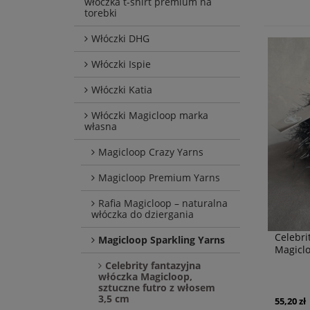
włóczka t-shirt premium na
torebki
Włóczki DHG
Włóczki Ispie
Włóczki Katia
Włóczki Magicloop marka
własna
Magicloop Crazy Yarns
Magicloop Premium Yarns
Rafia Magicloop – naturalna
włóczka do dziergania
Celebri
Magicloop Sparkling Yarns
Magiclo
Celebrity fantazyjna
włóczka Magicloop,
sztuczne futro z włosem
3,5 cm
55,20 zł