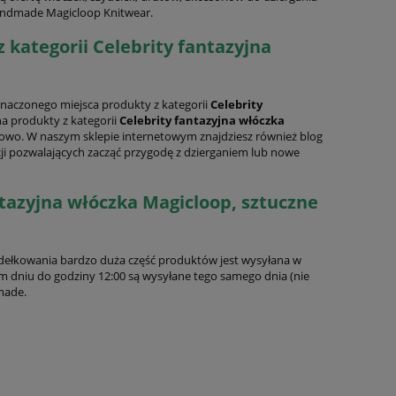
handmade Magicloop Knitwear.
 kategorii Celebrity fantazyjna
naczonego miejsca produkty z kategorii
Celebrity
na produkty z kategorii
Celebrity fantazyjna włóczka
rtowo. W naszym sklepie internetowym znajdziesz również blog
cji pozwalających zacząć przygodę z dzierganiem lub nowe
ntazyjna włóczka Magicloop, sztuczne
zydełkowania bardzo duża część produktów jest wysyłana w
dniu do godziny 12:00 są wysyłane tego samego dnia (nie
made.
20%
PROMOCJA -20%