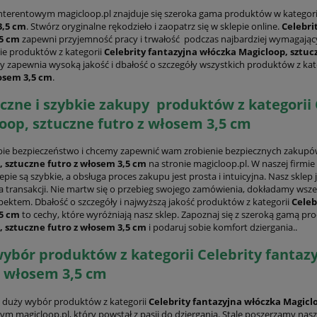
interentowym magicloop.pl znajduje się szeroka gama produktów w kategor
3,5 cm
. Stwórz oryginalne rękodzieło i zaopatrz się w sklepie online.
Celebri
5 cm
zapewni przyjemność pracy i trwałość podczas najbardziej wymagając
ie produktów z kategorii
Celebrity fantazyjna włóczka Magicloop, sztuc
y zapewnia wysoką jakość i dbałość o szczegóły wszystkich produktów z kat
łosem 3,5 cm
.
czne i szybkie zakupy produktów z kategorii 
oop, sztuczne futro z włosem 3,5 cm
ie bezpieczeństwo i chcemy zapewnić wam zrobienie bezpiecznych zakupó
, sztuczne futro z włosem 3,5 cm
na stronie magicloop.pl. W naszej firm
pie są szybkie, a obsługa proces zakupu jest prosta i intuicyjna. Nasz sklep 
a transakcji. Nie martw się o przebieg swojego zamówienia, dokładamy wsz
ektem. Dbałość o szczegóły i najwyższą jakość produktów z kategorii
Celeb
5 cm
to cechy, które wyróżniają nasz sklep. Zapoznaj się z szeroką gamą pr
, sztuczne futro z włosem 3,5 cm
i podaruj sobie komfort dziergania..
ybór produktów z kategorii Celebrity fantaz
z włosem 3,5 cm
duży wybór produktów z kategorii
Celebrity fantazyjna włóczka Magicl
ym magicloop.pl, który powstał z pasji do dziergania. Stale poszerzamy nasz