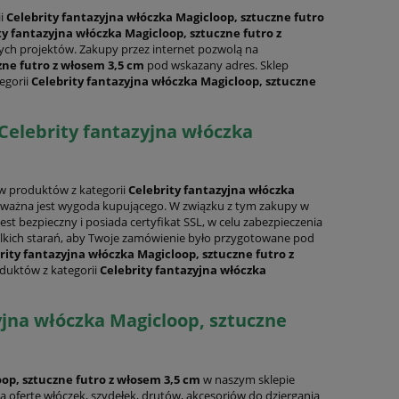
ii
Celebrity fantazyjna włóczka Magicloop, sztuczne futro
ty fantazyjna włóczka Magicloop, sztuczne futro z
ych projektów. Zakupy przez internet pozwolą na
zne futro z włosem 3,5 cm
pod wskazany adres. Sklep
egorii
Celebrity fantazyjna włóczka Magicloop, sztuczne
Celebrity fantazyjna włóczka
w produktów z kategorii
Celebrity fantazyjna włóczka
ie ważna jest wygoda kupującego. W związku z tym zakupy w
jest bezpieczny i posiada certyfikat SSL, w celu zabezpieczenia
elkich starań, aby Twoje zamówienie było przygotowane pod
rity fantazyjna włóczka Magicloop, sztuczne futro z
oduktów z kategorii
Celebrity fantazyjna włóczka
yjna włóczka Magicloop, sztuczne
oop, sztuczne futro z włosem 3,5 cm
w naszym sklepie
ą ofertę włóczek, szydełek, drutów, akcesoriów do dziergania