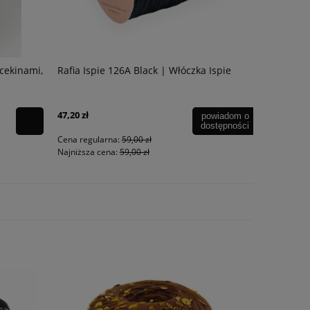
 cekinami,
Rafia Ispie 126A Black | Włóczka Ispie
Shine Beig
Magicloop
47,20 zł
powiadom o
dostępności
49,00 zł
Cena regularna:
59,00 zł
Najniższa cena:
59,00 zł