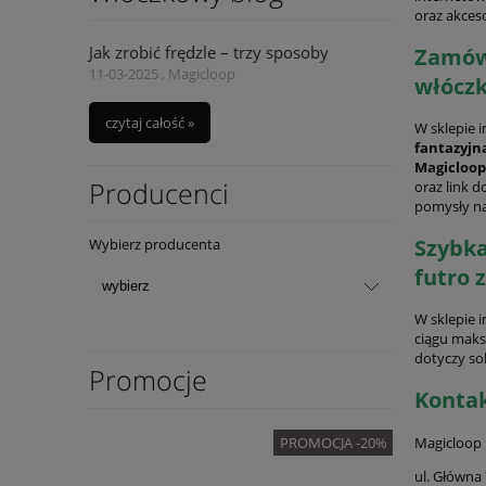
oraz akces
Jak zrobić frędzle – trzy sposoby
Zamów 
11-03-2025 , Magicloop
włóczk
czytaj całość »
W sklepie 
fantazyjn
Magicloop
Producenci
oraz link 
pomysły n
Szybka
Wybierz producenta
futro 
W sklepie 
ciągu maks
dotyczy so
Promocje
Kontak
Magicloop
OMOCJA -20%
PROMOCJA -20%
ul. Główna