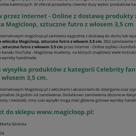
oriów kaletniczych. W ofercie posiadamy również duży wybór produktów 
przez Internet - Online z dostawą produkty z
a Magicloop, sztuczne futro z włosem 3,5 cm
internetowym magicloop.pl zamówisz wygodnie z dostawą do domu lub wyz
a włóczka Magicloop, sztuczne futro z włosem 3,5 cm
. Złóż zamówienie 
, sztuczne futro z włosem 3,5 cm
przez Internet - Online szybko i komfo
do kanału YouTube - Magicloop Academy, na których znajdziesz wiele instruk
a wyroby handmade.
 wysyłka produktów z kategorii Celebrity fa
z włosem 3,5 cm.
internetowym Magicloop.pl z włóczkami i akcesoriami do dziergania oraz s
ymalnie 24 godzin od zamówienia. Dodatkowo zamówienia złożone w danym 
boty i niedzieli). Inny czas wysyłki mogą mieć głównie gotowe wyroby hand
t do sklepu www.magicloop.pl:
 Marta Górecka
PROMOCJA -20%
PROMOCJA -
 74