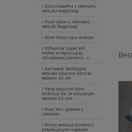
Disco bawełna z cekinami,
włóczka Magicloop
Flash nylon z cekinami,
włóczki Magicloop
Glam błyszcząca wiskoza
Influencer super kid
Best
moher w błyszczącej
chrupkowej panierce :-)
Karnawał, fantazyjna
włóczka sztuczne futro w
włosem 3,5 cm
Party sztuczne futro
technical fur ze sztucznym
włosem 0,5 mm
Pearl len i jedwab z
cekinami
Prince wiskoza EcoVero z
połyskujacymi nopkami