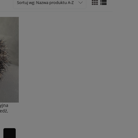
Sortuj wg:
Nazwa produktu A-Z
yjna
edź,