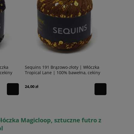
óczka
Sequins 191 Brązowo-złoty | Włóczka
Sequins 19
cekiny
Tropical Lane | 100% bawełna, cekiny
Tropical L
24,00 zł
24,00 zł
łóczka Magicloop, sztuczne futro z
l