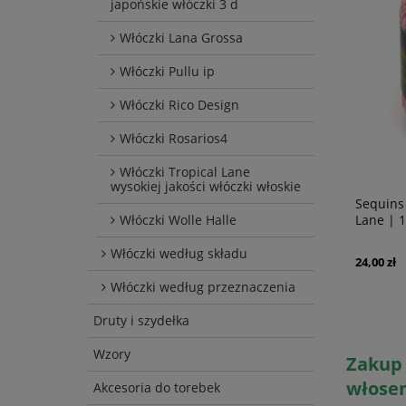
japońskie włóczki 3 d
Włóczki Lana Grossa
Włóczki Pullu ip
Włóczki Rico Design
Włóczki Rosarios4
Włóczki Tropical Lane
wysokiej jakości włóczki włoskie
Sequins 189 Beżowy | Włóczka Tropical
Sequins
Włóczki Wolle Halle
Lane | 100% bawełna, cekiny
Lane | 
Włóczki według składu
24,00 zł
24,00 zł
powiadom o
dostępności
Włóczki według przeznaczenia
Druty i szydełka
Wzory
Zakup 
włosem
Akcesoria do torebek