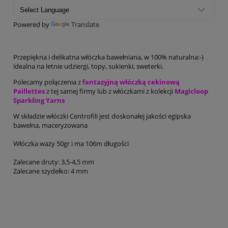
Powered by
Translate
Przepiękna i delikatna włóczka bawełniana, w 100% naturalna:-)
idealna na letnie udziergi, topy, sukienki, sweterki.
Polecamy połączenia z
fantazyjną włóczką cekinową
Paillettes
z tej samej firmy lub z włóczkami z kolekcji
Magicloop
Sparkling Yarns
W składzie włóczki Centrofili jest doskonałej jakości egipska
bawełna, maceryzowana
Włóczka waży 50gr i ma 106m długości
Zalecane druty: 3,5-4,5 mm
Zalecane szydełko: 4 mm