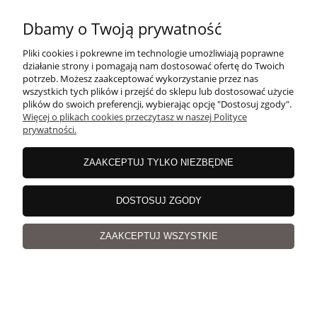
Dbamy o Twoją prywatność
Pliki cookies i pokrewne im technologie umożliwiają poprawne
działanie strony i pomagają nam dostosować ofertę do Twoich
potrzeb. Możesz zaakceptować wykorzystanie przez nas
wszystkich tych plików i przejść do sklepu lub dostosować użycie
plików do swoich preferencji, wybierając opcję "Dostosuj zgody".
Więcej o plikach cookies przeczytasz w naszej Polityce
prywatności.
ZAAKCEPTUJ TYLKO NIEZBĘDNE
DOSTOSUJ ZGODY
ZAAKCEPTUJ WSZYSTKIE
Centofili 901 bordowy Włóczka | Tropical Lane |
100% merceryzowana bawełna egipska