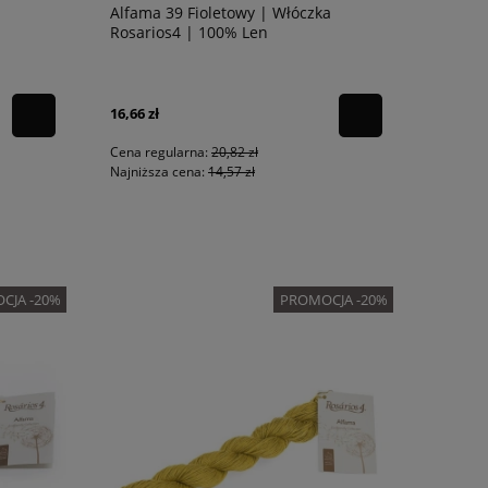
Alfama 39 Fioletowy | Włóczka
Rosarios4 | 100% Len
16,66 zł
Cena regularna:
20,82 zł
Najniższa cena:
14,57 zł
CJA -20%
PROMOCJA -20%