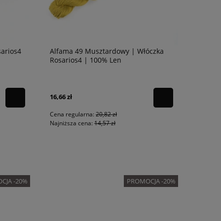
sarios4
Alfama 49 Musztardowy | Włóczka
Rosarios4 | 100% Len
16,66 zł
Cena regularna:
20,82 zł
Najniższa cena:
14,57 zł
CJA -20%
PROMOCJA -20%