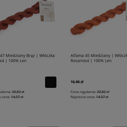
47 Miedziany Brąz | Włóczka
Alfama 45 Miedziany | Włócz
s4 | 100% Len
Rosarios4 | 100% Len
16,66 zł
ularna:
20,82 zł
Cena regularna:
20,82 zł
a cena:
14,57 zł
Najniższa cena:
14,57 zł
PROMOCJA -20%
PROMOCJA -