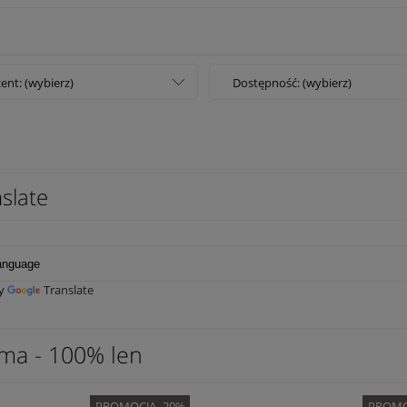
ent: (wybierz)
Dostępność: (wybierz)
slate
by
Translate
ama - 100% len
PROMOCJA -20%
PROMO