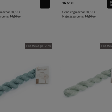
p
16,66 zł
d
ularna:
20,82 zł
Cena regularna:
20,82 zł
a cena:
14,57 zł
Najniższa cena:
14,57 zł
PROMOCJA -20%
PROMO