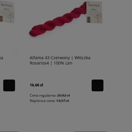
ka
Alfama 43 Czerwony | Włóczka
Rosarios4 | 100% Len
16,66 zł
Cena regularna:
20,82 zł
Najniższa cena:
14,57 zł
20%
PROMOCJA -20%