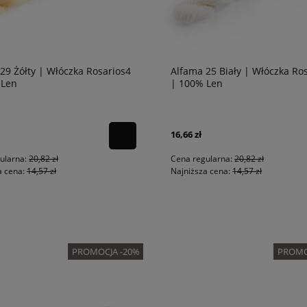
29 Żółty | Włóczka Rosarios4
Alfama 25 Biały | Włóczka Ro
 Len
| 100% Len
16,66 zł
ularna:
20,82 zł
Cena regularna:
20,82 zł
a cena:
14,57 zł
Najniższa cena:
14,57 zł
PROMOCJA -20%
PROMO