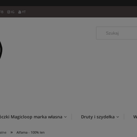
FB
IG
YT
óczki Magicloop marka własna
Druty i szydełka
W
»
alne
Alfama - 100% len