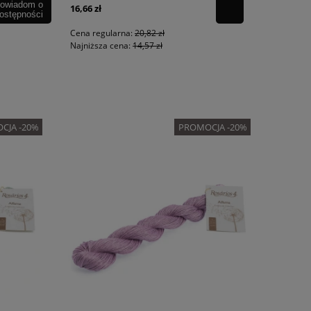
owiadom o
16,66 zł
ostępności
Cena regularna:
20,82 zł
Najniższa cena:
14,57 zł
CJA -20%
PROMOCJA -20%