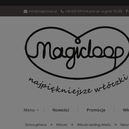
12-20
info@magicloop.pl
+48 603 479 616 pon-pt. w godz
Menu
Nowości
Promocje
Wł
»
»
»
Strona główna
Włóczki
Włóczki według składu
Natur