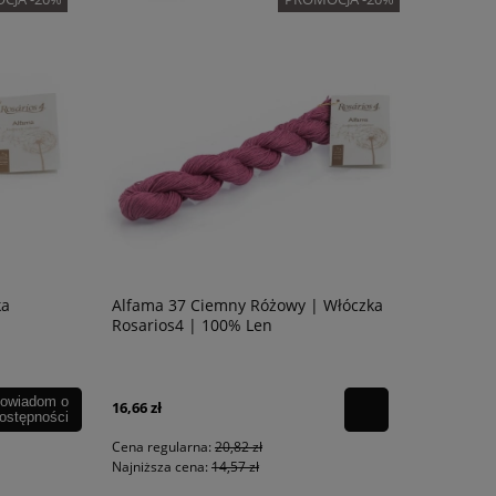
ka
Alfama 37 Ciemny Różowy | Włóczka
Rosarios4 | 100% Len
owiadom o
16,66 zł
ostępności
Cena regularna:
20,82 zł
Najniższa cena:
14,57 zł