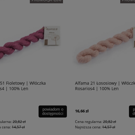
51 Fioletowy | Włóczka
Alfama 21 Łososiowy | Włócz
s4 | 100% Len
Rosarios4 | 100% Len
powiadom o
p
16,66 zł
dostępności
d
ularna:
20,82 zł
Cena regularna:
20,82 zł
a cena:
14,57 zł
Najniższa cena:
14,57 zł