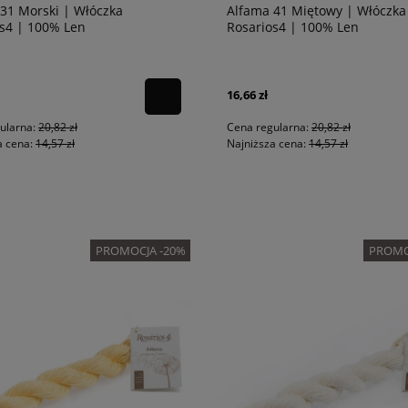
31 Morski | Włóczka
Alfama 41 Miętowy | Włóczka
s4 | 100% Len
Rosarios4 | 100% Len
16,66 zł
ularna:
20,82 zł
Cena regularna:
20,82 zł
a cena:
14,57 zł
Najniższa cena:
14,57 zł
PROMOCJA -20%
PROMO