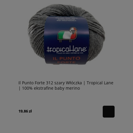
Il Punto Forte 312 szary Włóczka | Tropical Lane
| 100% ekstrafine baby merino
19,86 zł