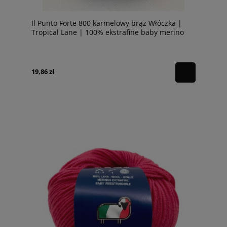
Il Punto Forte 800 karmelowy brąz Włóczka |
Tropical Lane | 100% ekstrafine baby merino
19,86 zł