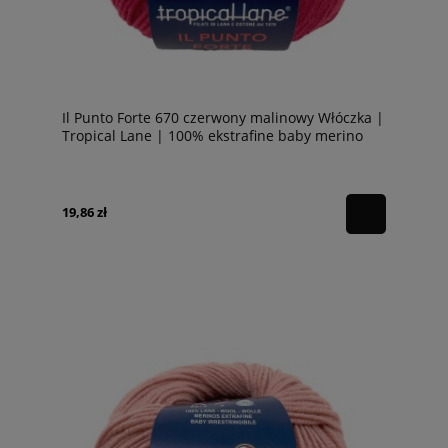
Il Punto Forte 670 czerwony malinowy Włóczka |
Tropical Lane | 100% ekstrafine baby merino
19,86 zł