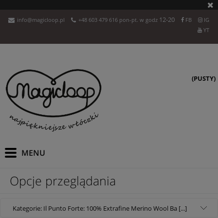
12-20
info@magicloop.pl
+48 603 479 616 pon-pt. w godz
FB
IG
YT
(PUSTY)
Opcje przeglądania
Kategorie: Il Punto Forte: 100% Extrafine Merino Wool Ba [...]