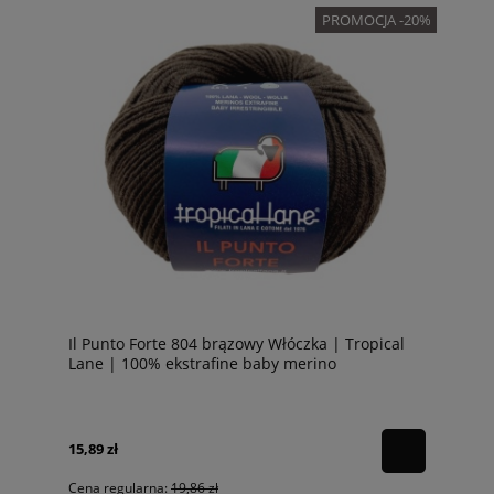
PROMOCJA -20%
Il Punto Forte 804 brązowy Włóczka | Tropical
Lane | 100% ekstrafine baby merino
15,89 zł
Cena regularna:
19,86 zł