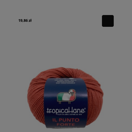
19,86 zł