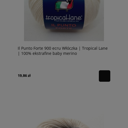
Il Punto Forte 900 ecru Włóczka | Tropical Lane
| 100% ekstrafine baby merino
19,86 zł