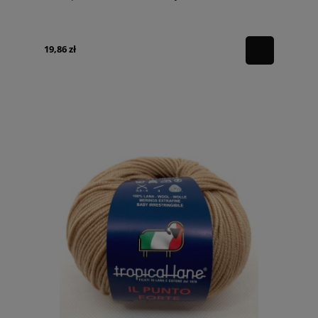
19,86 zł