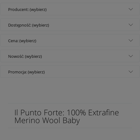
Producent: (wybierz)
Dostępność: (wybierz)
Cena: (wybierz)
Nowość: (wybierz)
Promocja: (wybierz)
Il Punto Forte: 100% Extrafine
Merino Wool Baby