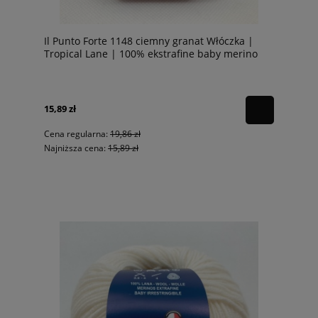
Il Punto Forte 1148 ciemny granat Włóczka |
Tropical Lane | 100% ekstrafine baby merino
15,89 zł
Cena regularna:
19,86 zł
Najniższa cena:
15,89 zł