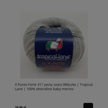
Il Punto Forte 311 jasny szary Włóczka | Tropical
Lane | 100% ekstrafine baby merino
19,86 zł