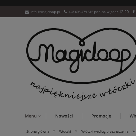
12-20
info@magicloop.pl
+48 603 479 616 pon-pt. w godz
Menu
Nowości
Promocje
Wł
»
»
»
Strona główna
Włóczki
Włóczki według przeznaczenia