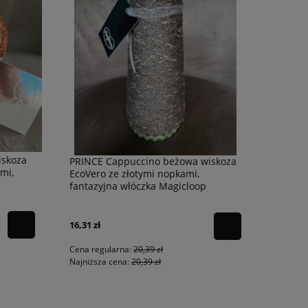
iskoza
PRINCE Cappuccino beżowa wiskoza
mi,
EcoVero ze złotymi nopkami,
fantazyjna włóczka Magicloop
16,31 zł
Cena regularna:
20,39 zł
Najniższa cena:
20,39 zł