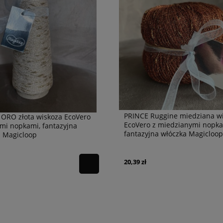
PRINCE Ruggine miedziana w
ORO złota wiskoza EcoVero
EcoVero z miedzianymi nopka
ymi nopkami, fantazyjna
fantazyjna włóczka Magicloop
a Magicloop
20,39 zł