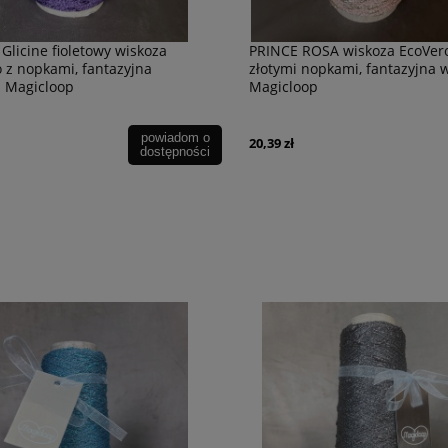
Glicine fioletowy wiskoza
PRINCE ROSA wiskoza EcoVer
 z nopkami, fantazyjna
złotymi nopkami, fantazyjna 
a Magicloop
Magicloop
powiadom o
20,39 zł
dostępności