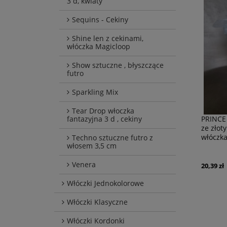
3 d, kwiaty
Sequins - Cekiny
Shine len z cekinami,
włóczka Magicloop
Show sztuczne , błyszczące
futro
Sparkling Mix
Tear Drop włoczka
PRINCE 
fantazyjna 3 d , cekiny
ze złot
włóczk
Techno sztuczne futro z
włosem 3,5 cm
Venera
20,39 zł
Włóczki Jednokolorowe
Włóczki Klasyczne
Włóczki Kordonki