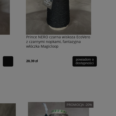
Prince NERO czarna wiskoza EcoVero
z czarnymi nopkami, fantazyjna
włóczka Magicloop
powiadom o
20,39 zł
dostępności
PROMOCJA -20%