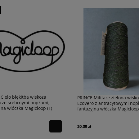
Cielo błękitba wiskoza
PRINCE Militare zielona wisk
 ze srebrnymi nopkami,
EcoVero z antracytowymi nop
jna włóczka Magicloop (1)
fantazyjna włóczka Magicloop
20,39 zł