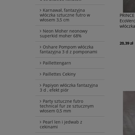
Karnawał, fantazyjna
włóczka sztuczne futro w
PRINCE 
włosem 3,5 cm
EcoVero
włóczk
Neon Moher neonowy
superkid moher 68%
20,39 zł
Oshare Pompom włóczka
fantazyjna 3 d z pomponami
Paillettengarn
Paillettes Cekiny
Papiyon włóczka fantazyjna
3 d , efekt piór
Party sztuczne futro
technical fur ze sztucznym
włosem 0,5 mm
Pearl len i jedwab z
cekinami