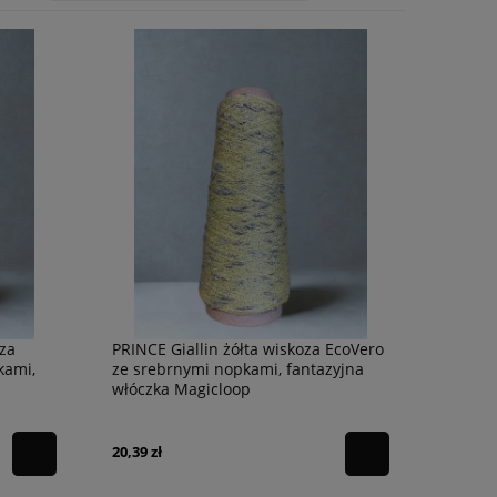
oza
PRINCE Giallin żółta wiskoza EcoVero
kami,
ze srebrnymi nopkami, fantazyjna
włóczka Magicloop
20,39 zł