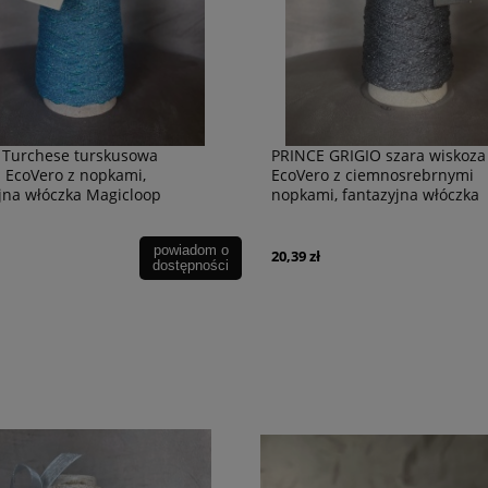
 Turchese turskusowa
PRINCE GRIGIO szara wiskoza
 EcoVero z nopkami,
EcoVero z ciemnosrebrnymi
jna włóczka Magicloop
nopkami, fantazyjna włóczka
Magicloop
powiadom o
20,39 zł
dostępności