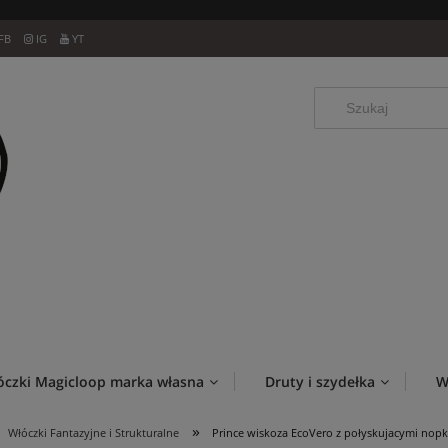
FB
IG
YT
óczki Magicloop marka własna
Druty i szydełka
W
»
Włóczki Fantazyjne i Strukturalne
Prince wiskoza EcoVero z połyskujacymi nop