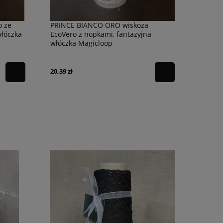
o ze
PRINCE BIANCO ORO wiskoza
włóczka
EcoVero z nopkami, fantazyjna
włóczka Magicloop
20,39 zł