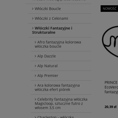
Włóczki Boucle
NOWOŚĆ
Włóczki z Cekinami
Włóczki Fantazyjne i
Strukturalne
Afro fantazyjna kolorowa
włóczka boucle
Alp Dazzle
Alp Natural
Alp Premier
PRINCE 
Ara kolorowa fantazyjna
EcoVero
włóczka efert piórek
fantazy
Celebrity fantazyjna włóczka
Magicloop, sztuczne futro z
20,39 zł
włosem 3,5 cm
Charleston - włóczka