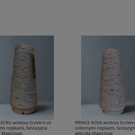
 ECRU wiskoza EcoVero ze
PRINCE ROSA wiskoza EcoVer
mi nopkami, fantazyjna
srebrnymi nopkami, fantazyj
a Magicloop
włóczka Magicloop