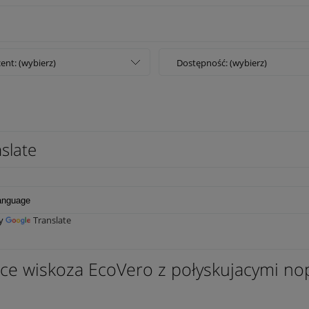
ent: (wybierz)
Dostępność: (wybierz)
slate
by
Translate
nce wiskoza EcoVero z połyskujacymi n