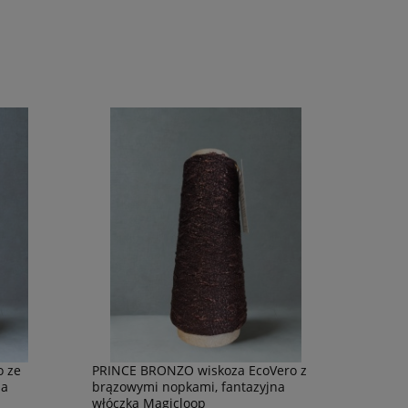
o ze
PRINCE BRONZO wiskoza EcoVero z
na
brązowymi nopkami, fantazyjna
włóczka Magicloop