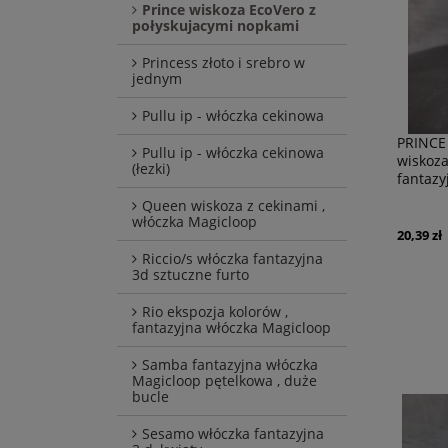
Prince wiskoza EcoVero z
połyskujacymi nopkami
Princess złoto i srebro w
jednym
Pullu ip - włóczka cekinowa
PRINCE
Pullu ip - włóczka cekinowa
wiskoza
(łezki)
fantazy
Queen wiskoza z cekinami ,
włóczka Magicloop
20,39 zł
Riccio/s włóczka fantazyjna
3d sztuczne furto
Rio ekspozja kolorów ,
fantazyjna włóczka Magicloop
Samba fantazyjna włóczka
Magicloop pętelkowa , duże
bucle
Sesamo włóczka fantazyjna