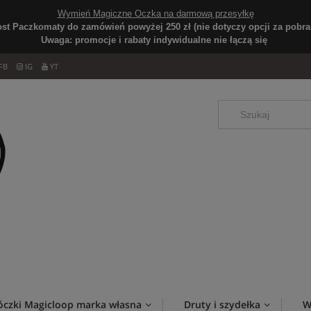
Wymień Magiczne Oczka na darmową przesyłkę
ost Paczkomaty do zamówień powyżej 250 zł (nie dotyczy opcji za pobran
Uwaga: promocje i rabaty indywidualne nie łączą się
FB
IG
YT
óczki Magicloop marka własna
Druty i szydełka
W