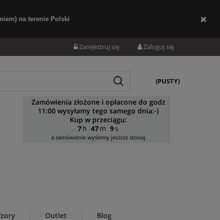
iem) na terenie Polski
Zarejestruj się
Zaloguj się
(PUSTY)
Zamówienia złożone i opłacone do godz
11:00 wysyłamy tego samego dnia:-)
Kup w przeciągu:
7
47
8
a zamówienie wyślemy jeszcze dzisiaj
zory
Outlet
Blog