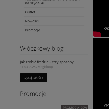
na szydełku
Outlet
Nowości
Promocje
Włóczkowy blog
Jak zrobić frędzle – trzy sposoby
11-03-2025 , Magicloop
czytaj całość »
Promocje
OMOCJA -20%
PROMOCJA -20%