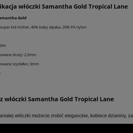
ikacja włóczki Samantha Gold Tropical Lane
amantha Gold
 super kid moher, 40% baby alpaka, 20% PA nylon
250m
wane druty: 2,5mm
wane szydełko: 3mm
a:
z włóczki Samantha Gold Tropical Lane
aniałej włóczki możecie zrobić eleganckie, kobiece dzianiny, 