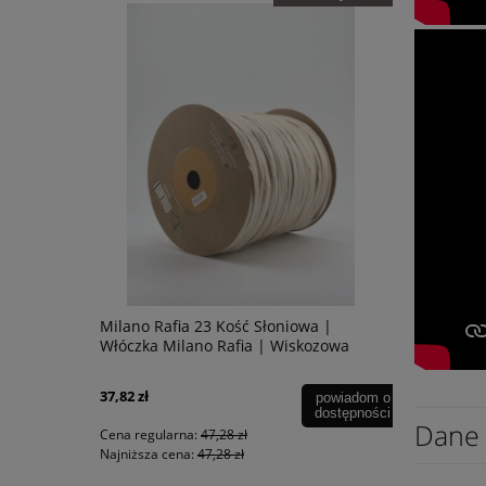
zka Katia
Milano Rafia 23 Kość Słoniowa |
Samantha G
Włóczka Milano Rafia | Wiskozowa
Włóczka | T
moher, bab
37,82 zł
17,56 zł
powiadom o
dostępności
Dane 
Cena regularna:
47,28 zł
Cena regular
Najniższa cena:
47,28 zł
Najniższa ce