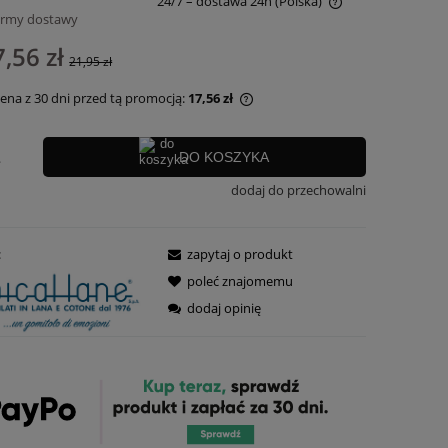
24/7 – dostawa 24h
(Polska)
ormy dostawy
Cena nie zawiera ewentualnych kosztów
,56 zł
21,95 zł
płatności
cena z 30 dni przed tą promocją:
17,56 zł
żeli produkt jest sprzedawany krócej niż
.
DO KOSZYKA
 dni, wyświetlana jest najniższa cena od
mentu, kiedy produkt pojawił się w
dodaj do przechowalni
rzedaży.
:
zapytaj o produkt
poleć znajomemu
dodaj opinię