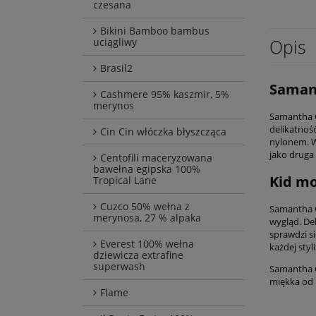
czesana
Bikini Bamboo bambus
Opis
uciągliwy
Brasil2
Samant
Cashmere 95% kaszmir, 5%
merynos
Samantha G
delikatnoś
Cin Cin włóczka błyszcząca
nylonem. W
jako druga 
Centofili maceryzowana
bawełna egipska 100%
Kid mo
Tropical Lane
Cuzco 50% wełna z
Samantha G
merynosa, 27 % alpaka
wygląd. De
sprawdzi si
Everest 100% wełna
każdej styli
dziewicza extrafine
superwash
Samantha Go
miękka od i
Flame