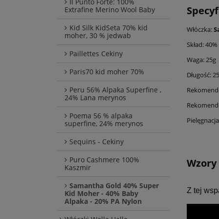
Il Punto Forte: 100%
Specyf
Extrafine Merino Wool Baby
Kid Silk KidSeta 70% kid
Włóczka:
S
moher, 30 % jedwab
Skład: 40%
Paillettes Cekiny
Waga: 25g
Paris70 kid moher 70%
Długość: 
Peru 56% Alpaka Superfine ,
Rekomendo
24% Lana merynos
Rekomendo
Poema 56 % alpaka
Pielęgnacj
superfine, 24% merynos
Sequins - Cekiny
Puro Cashmere 100%
Wzory 
Kaszmir
Samantha Gold 40% Super
Z tej wsp
Kid Moher - 40% Baby
Alpaka - 20% PA Nylon