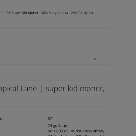
ld 40% Super Kid Moher - 40% Baby Alpaka - 20% PA Nylon
pical Lane | super kid moher,
ć:
37
:
24 godziny
od 12,00 zł
- InPost Paczkomaty