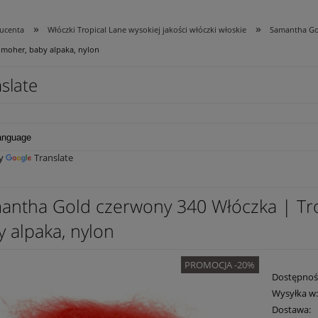
»
»
ducenta
Włóczki Tropical Lane wysokiej jakości włóczki włoskie
Samantha Go
 moher, baby alpaka, nylon
slate
by
Translate
antha Gold czerwony 340 Włóczka | Tro
 alpaka, nylon
PROMOCJA -20%
Dostępnoś
Wysyłka w
Dostawa: