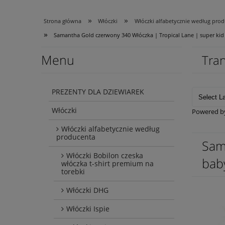
»
»
Strona główna
Włóczki
Włóczki alfabetycznie według pro
»
Samantha Gold czerwony 340 Włóczka | Tropical Lane | super kid
Menu
Tran
PREZENTY DLA DZIEWIAREK
Włóczki
Powered 
Włóczki alfabetycznie według
producenta
Sam
Włóczki Bobilon czeska
baby
włóczka t-shirt premium na
torebki
Włóczki DHG
Włóczki Ispie