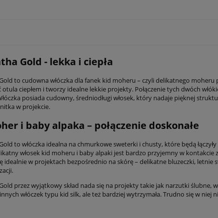
ha Gold - lekka i ciepła
old to cudowna włóczka dla fanek kid moheru – czyli delikatnego moheru p
ć otula ciepłem i tworzy idealne lekkie projekty. Połączenie tych dwóch wł
łóczka posiada cudowny, średniodługi włosek, który nadaje pięknej struktury
nitka w projekcie.
her i baby alpaka – połączenie doskonałe
old to włóczka idealna na chmurkowe sweterki i chusty, które będą łączyły 
likatny włosek kid moheru i baby alpaki jest bardzo przyjemny w kontakcie z
ę idealnie w projektach bezpośrednio na skórę – delikatne bluzeczki, letnie
zacji.
ld przez wyjątkowy skład nada się na projekty takie jak narzutki ślubne, we
nnych włóczek typu kid silk, ale też bardziej wytrzymała. Trudno się w niej 