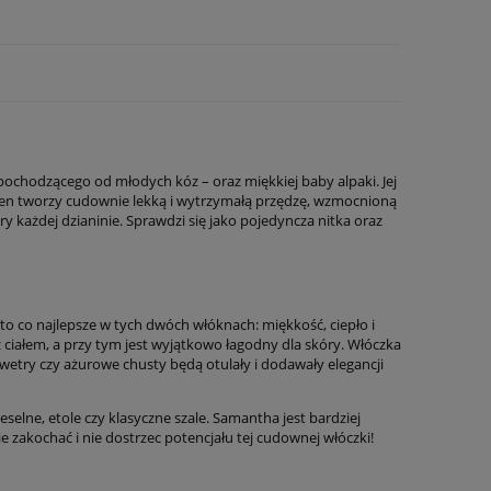
ochodzącego od młodych kóz – oraz miękkiej baby alpaki. Jej
ókien tworzy cudownie lekką i wytrzymałą przędzę, wzmocnioną
 każdej dzianinie. Sprawdzi się jako pojedyncza nitka oraz
to co najlepsze w tych dwóch włóknach: miękkość, ciepło i
 ciałem, a przy tym jest wyjątkowo łagodny dla skóry. Włóczka
 swetry czy ażurowe chusty będą otulały i dodawały elegancji
selne, etole czy klasyczne szale. Samantha jest bardziej
nie zakochać i nie dostrzec potencjału tej cudownej włóczki!