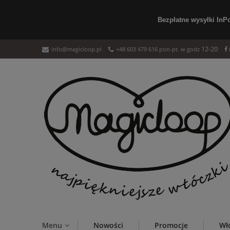
Bezpłatne wysyłki InP
12-20
info@magicloop.pl
+48 603 479 616 pon-pt. w godz
Menu
Nowości
Promocje
Wł