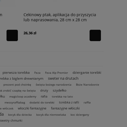
rzyszycia
Cekinowy orzeł czarno-złoy aplikacja do
Wzór na 
 cm
przyszycia , 42 cm x 22 cm
Malinowa
no1 rozm,
52,72 zł
24,99 zł
pierwsza torebka
dzierganie torebki
Feza
Feza Alp Premier
sweter na drutach
rebka z biglem drewnianym
prezent pod choinkę
święta bożego narodzenia
Boże Narodzenie
szydełko
druty
ak zrobić czapkę na święta
łku
rafia
magicloop academy
torebka na lato
torebka z rafii
messyraffiabag
dodatki do torebki
raffia
wloczki fantazyjne
fantazyjne włóczki
ie włóczek
da
kocyk dla dziecka
kocyk dla niemowlaka
koc dziergany
swetry chmurki