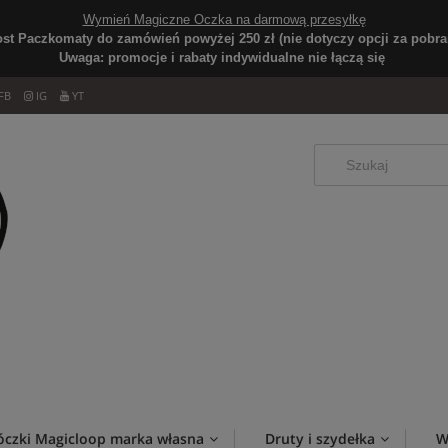
Wymień Magiczne Oczka na darmową przesyłkę
ost Paczkomaty do zamówień powyżej 250 zł (nie dotyczy opcji za pobran
Uwaga: promocje i rabaty indywidualne nie łączą się
FB
IG
YT
óczki Magicloop marka własna
Druty i szydełka
W