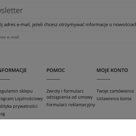
sletter
j adres e-mail, jeżeli chcesz otrzymywać informacje o nowościac
NFORMACJE
POMOC
MOJE KONTO
egulamin sklepu
Zwroty i formularz
Twoje zamówienia
odstąpienia od umowy
rogram Lojalnościowy
Ustawienia konta
Formularz reklamacyjny
olityka prywatności
log