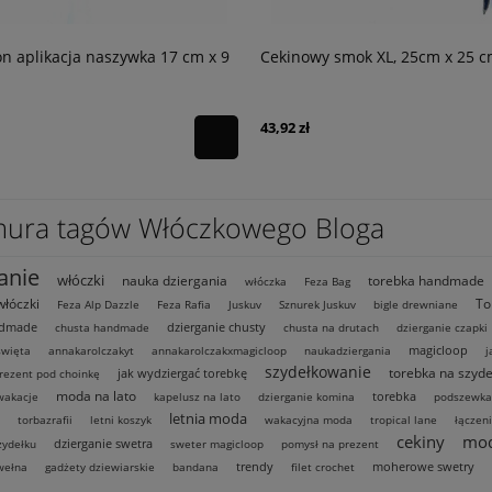
wy smok XL, 25cm x 25 cm
Cekinowy ptak, aplikacja do p
lub naprasowania, 28 cm x 28
26,36 zł
ura tagów Włóczkowego Bloga
anie
włóczki
nauka dziergania
torebka handmade
włóczka
Feza Bag
włóczki
To
Feza Alp Dazzle
Feza Rafia
Juskuv
Sznurek Juskuv
bigle drewniane
ndmade
dzierganie chusty
chusta handmade
chusta na drutach
dzierganie czapki
magicloop
święta
annakarolczakyt
annakarolczakxmagicloop
naukadziergania
j
szydełkowanie
torebka na szyde
jak wydziergać torebkę
rezent pod choinkę
moda na lato
torebka
wakacje
kapelusz na lato
dzierganie komina
podszewka
letnia moda
torbazrafii
letni koszyk
wakacyjna moda
tropical lane
łączen
cekiny
mo
dzierganie swetra
zydełku
sweter magicloop
pomysł na prezent
trendy
moherowe swetry
wełna
gadżety dziewiarskie
bandana
filet crochet