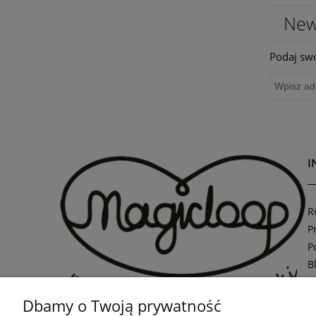
New
Podaj swó
I
R
P
P
B
Dbamy o Twoją prywatność