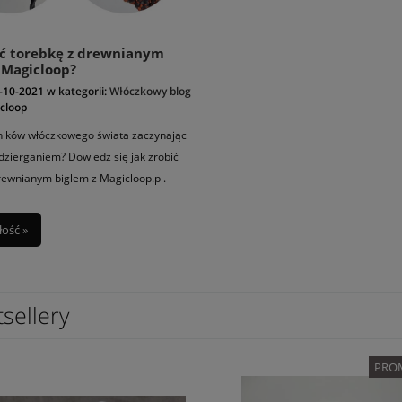
ić torebkę z drewnianym
 Magicloop?
-10-2021
w kategorii:
Włóczkowy blog
cloop
ników włóczkowego świata zaczynając
dzierganiem? Dowiedz się jak zrobić
rewnianym biglem z Magicloop.pl.
łość »
sellery
PROMOCJA -20%
PROM