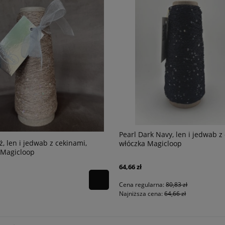
PROMOCJA -20%
PROMOCJA -
rk Navy, len i jedwab z cekinami,
Rafia Ispie 126A Black | Włóczk
 Magicloop
47,20 zł
larna:
80,83 zł
Cena regularna:
59,00 zł
 cena:
64,66 zł
Najniższa cena:
59,00 zł