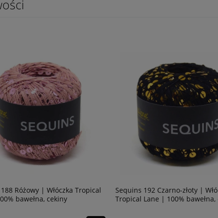
ości
1 Petrol | Włóczka
Tear Drop 100 Włóczka Fantazyjna 3
| 100% Jedwab
z cekinami Mondo Fil
28,41 zł
na:
21,90 zł
Cena regularna:
35,51 zł
na:
21,90 zł
Najniższa cena:
35,51 zł
s 192 Czarno-złoty | Włóczka
Sequins 191 Brązowo-złoty | 
al Lane | 100% bawełna, cekiny
Tropical Lane | 100% bawełna