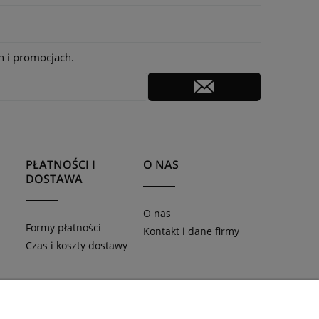
h i promocjach.
PŁATNOŚCI I
O NAS
DOSTAWA
O nas
Formy płatności
Kontakt i dane firmy
Czas i koszty dostawy