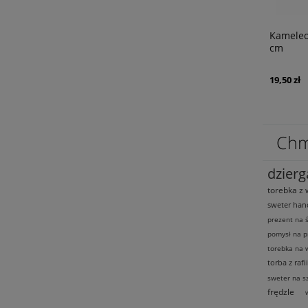
acja naszywka
Kameleon aplikacja naszywka 17 cm x 9
Cekino
cm
19,50 zł
43,92 zł
Chm
dzierg
torebka z 
sweter ha
prezent na 
pomysł na p
torebka na 
torba z rafii
sweter na s
frędzle