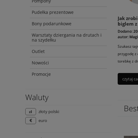
Pompony
Pudełka prezentowe
Jak zrob
Bony podarunkowe
biglem z
Dodano:
20
Warsztaty dziergania na drutach i
autor:
Magi
na szydełku
Szukasz taj
Outlet
przygodę z 
torebkę z d
Nowości
Promocje
czytaj ca
Waluty
Best
złoty polski
euro