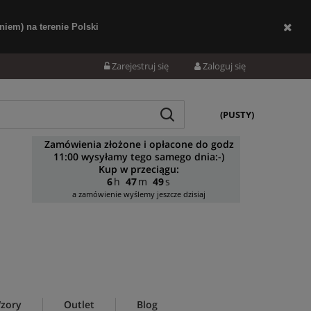
iem) na terenie Polski
Zarejestruj się
Zaloguj się
(PUSTY)
Zamówienia złożone i opłacone do godz
11:00 wysyłamy tego samego dnia:-)
Kup w przeciągu:
6
47
48
a zamówienie wyślemy jeszcze dzisiaj
zory
Outlet
Blog