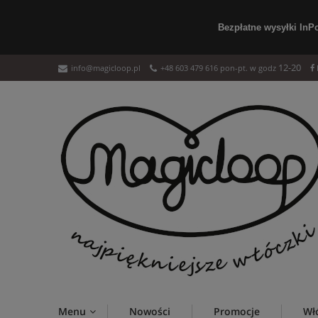
Bezpłatne wysyłki InP
12-20
info@magicloop.pl
+48 603 479 616 pon-pt. w godz
Menu
Nowości
Promocje
Wł