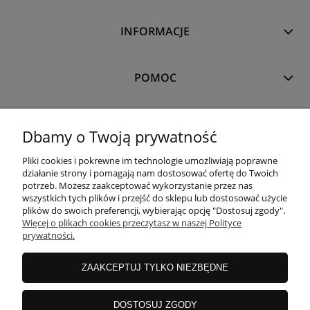
INFORMACJE
POMOC
MOJE KONTO
Dbamy o Twoją prywatność
Pliki cookies i pokrewne im technologie umożliwiają poprawne
PŁATNOŚCI I DOSTAWA
działanie strony i pomagają nam dostosować ofertę do Twoich
potrzeb. Możesz zaakceptować wykorzystanie przez nas
wszystkich tych plików i przejść do sklepu lub dostosować użycie
plików do swoich preferencji, wybierając opcję "Dostosuj zgody".
O NAS
Więcej o plikach cookies przeczytasz w naszej Polityce
prywatności.
ZAAKCEPTUJ TYLKO NIEZBĘDNE
copyrights
©
Magicloop
DOSTOSUJ ZGODY