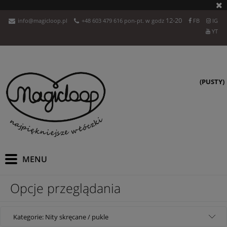
12-20
info@magicloop.pl
+48 603 479 616 pon-pt. w godz
FB
IG
YT
(PUSTY)
Opcje przeglądania
Kategorie: Nity skręcane / pukle