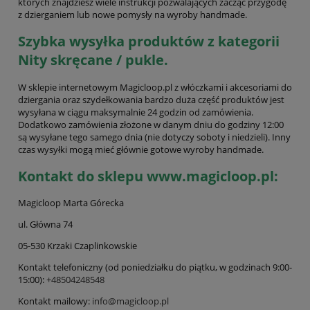
których znajdziesz wiele instrukcji pozwalających zacząć przygodę
z dzierganiem lub nowe pomysły na wyroby handmade.
Szybka wysyłka produktów z kategorii
Nity skręcane / pukle.
W sklepie internetowym Magicloop.pl z włóczkami i akcesoriami do
dziergania oraz szydełkowania bardzo duża część produktów jest
wysyłana w ciągu maksymalnie 24 godzin od zamówienia.
Dodatkowo zamówienia złożone w danym dniu do godziny 12:00
są wysyłane tego samego dnia (nie dotyczy soboty i niedzieli). Inny
czas wysyłki mogą mieć głównie gotowe wyroby handmade.
Kontakt do sklepu www.magicloop.pl:
Magicloop Marta Górecka
ul. Główna 74
05-530 Krzaki Czaplinkowskie
Kontakt telefoniczny (od poniedziałku do piątku, w godzinach 9:00-
15:00):
+48504248548
Kontakt mailowy:
info@magicloop.pl