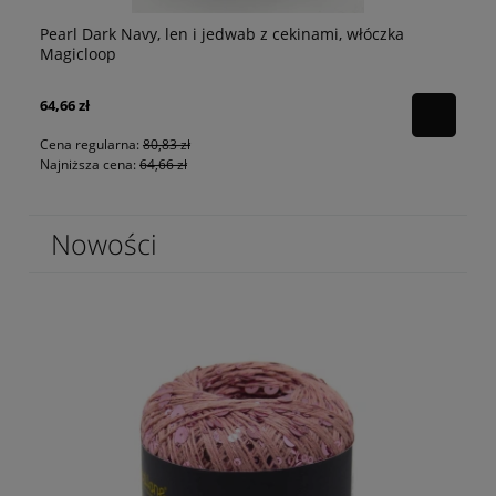
Pearl Dark Navy, len i jedwab z cekinami, włóczka
p
Pe
Magicloop
64,66 zł
80
Cena regularna:
80,83 zł
Najniższa cena:
64,66 zł
Nowości