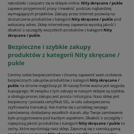
rękodzieło i zaopatrz się w sklepie online.
Nity skręcane / pukle
zapewni przyjemność pracy i trwałość podczas najbardziej
wymagających projektów. Zakupy przez internet pozwolą na
dostarczenie produktów z kategorii
Nity skręcane / pukle
pod
wskazany adres. Sklep internetowy zapewnia wysoką jakość i
dbałość o szczegóły wszystkich produktów z kategorii
Nity
skręcane / pukle
.
Bezpieczne i szybkie zakupy
produktów z kategorii Nity skręcane /
pukle
Cenimy sobie bezpieczeństwo i chcemy zapewnić wam zrobienie
bezpiecznych zakupów produktów z kategorii
Nity skręcane /
pukle
na stronie magicloop.pl. W naszej firmie ważna jest wygoda
kupującego. W związku z tym zakupy w naszym sklepie są szybkie,
a obsługa proces zakupu jest prosta i intuicyjna. Nasz sklep jest
bezpieczny i posiada certyfikat SSL, w celu zabezpieczenia
szyfrowania transakcji. Nie martw się o przebieg swojego
zamówienia, dokładamy wszelkich starań, aby Twoje zamówienie
było przygotowane pod każdym aspektem. Dbałość o szczegóły i
najwyższą jakość produktów z kategorii
Nity skręcane / pukle
to
cechy, które wyróżniają nasz sklep. Zapoznaj się z szeroką gamą
produktów z kategorii
Nity skręcane / pukle
i podaruj sobie