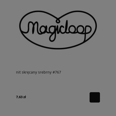
nit skręcany srebrny #767
7,63 zł