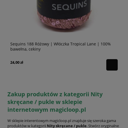
Sequins 188 Różowy | Włóczka Tropical Lane | 100%
Se
bawełna, cekiny
10
24,00 zł
24
Zakup produktów z kategorii Nity
skręcane / pukle w sklepie
internetowym magicloop.pl
W sklepie interentowym magicloop.pl znajduje się szeroka gama
produktów w kategorii
Nity skręcane / pukle
. Stwórz oryginalne