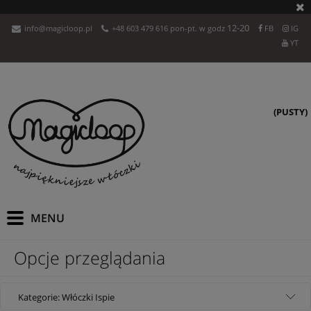
12-20
info@magicloop.pl
+48 603 479 616 pon-pt. w godz
FB
IG
YT
(PUSTY)
Opcje przeglądania
Kategorie: Włóczki Ispie