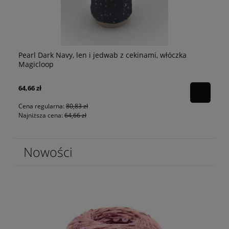
Pearl Dark Navy, len i jedwab z cekinami, włóczka
p
Pe
Magicloop
64,66 zł
80
Cena regularna:
80,83 zł
Najniższa cena:
64,66 zł
Nowości