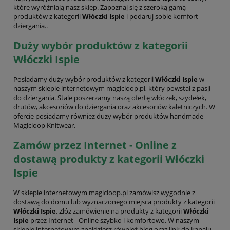
które wyróżniają nasz sklep. Zapoznaj się z szeroką gamą
produktów z kategorii
Włóczki Ispie
i podaruj sobie komfort
dziergania..
Duży wybór produktów z kategorii
Włóczki Ispie
Posiadamy duży wybór produktów z kategorii
Włóczki Ispie
w
naszym sklepie internetowym magicloop.pl, który powstał z pasji
do dziergania. Stale poszerzamy naszą ofertę włóczek, szydełek,
drutów, akcesoriów do dziergania oraz akcesoriów kaletniczych. W
ofercie posiadamy również duży wybór produktów handmade
Magicloop Knitwear.
Zamów przez Internet - Online z
dostawą produkty z kategorii Włóczki
Ispie
W sklepie internetowym magicloop.pl zamówisz wygodnie z
dostawą do domu lub wyznaczonego miejsca produkty z kategorii
Włóczki Ispie
. Złóż zamówienie na produkty z kategorii
Włóczki
Ispie
przez Internet - Online szybko i komfortowo. W naszym
sklepie internetowym znajdziesz również blog oraz link do kanału