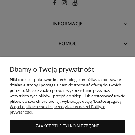
INFORMACJE
POMOC
MOJE KONTO
Dbamy o Twoją prywatność
Pliki cookies i pokrewne im technologie umożliwiają poprawne
PŁATNOŚCI I DOSTAWA
działanie strony i pomagają nam dostosować ofertę do Twoich
potrzeb. Możesz zaakceptować wykorzystanie przez nas
wszystkich tych plików i przejść do sklepu lub dostosować użycie
plików do swoich preferencji, wybierając opcję "Dostosuj zgody".
O NAS
Więcej o plikach cookies przeczytasz w naszej Polityce
prywatności.
ZAAKCEPTUJ TYLKO NIEZBĘDNE