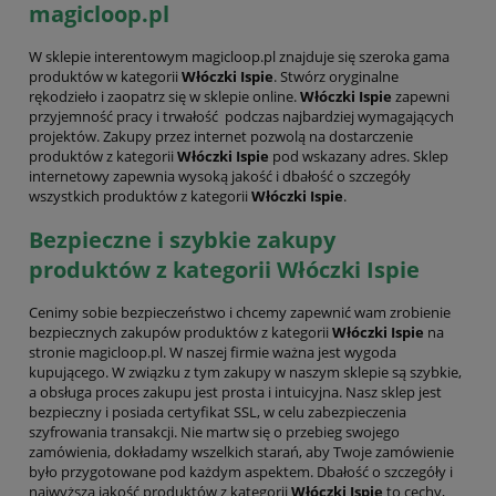
magicloop.pl
W sklepie interentowym magicloop.pl znajduje się szeroka gama
produktów w kategorii
Włóczki Ispie
. Stwórz oryginalne
rękodzieło i zaopatrz się w sklepie online.
Włóczki Ispie
zapewni
przyjemność pracy i trwałość podczas najbardziej wymagających
projektów. Zakupy przez internet pozwolą na dostarczenie
produktów z kategorii
Włóczki Ispie
pod wskazany adres. Sklep
internetowy zapewnia wysoką jakość i dbałość o szczegóły
wszystkich produktów z kategorii
Włóczki Ispie
.
Bezpieczne i szybkie zakupy
produktów z kategorii Włóczki Ispie
Cenimy sobie bezpieczeństwo i chcemy zapewnić wam zrobienie
bezpiecznych zakupów produktów z kategorii
Włóczki Ispie
na
stronie magicloop.pl. W naszej firmie ważna jest wygoda
kupującego. W związku z tym zakupy w naszym sklepie są szybkie,
a obsługa proces zakupu jest prosta i intuicyjna. Nasz sklep jest
bezpieczny i posiada certyfikat SSL, w celu zabezpieczenia
szyfrowania transakcji. Nie martw się o przebieg swojego
zamówienia, dokładamy wszelkich starań, aby Twoje zamówienie
było przygotowane pod każdym aspektem. Dbałość o szczegóły i
najwyższą jakość produktów z kategorii
Włóczki Ispie
to cechy,