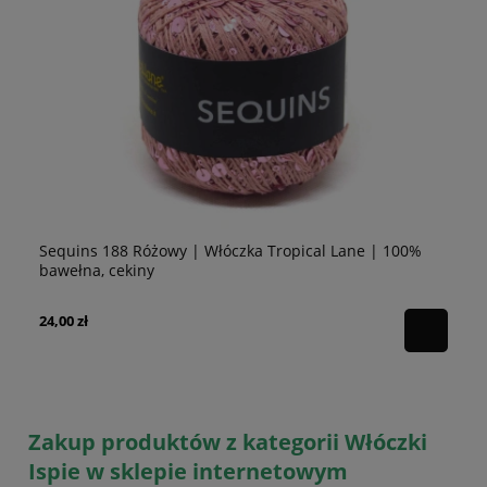
Sequins 188 Różowy | Włóczka Tropical Lane | 100%
Se
bawełna, cekiny
10
24,00 zł
24
Zakup produktów z kategorii Włóczki
Ispie w sklepie internetowym