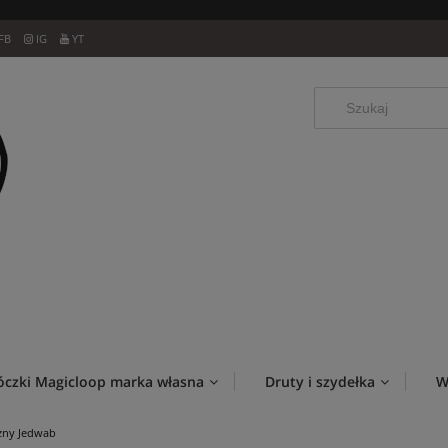
FB
IG
YT
óczki Magicloop marka własna
Druty i szydełka
W
zny Jedwab