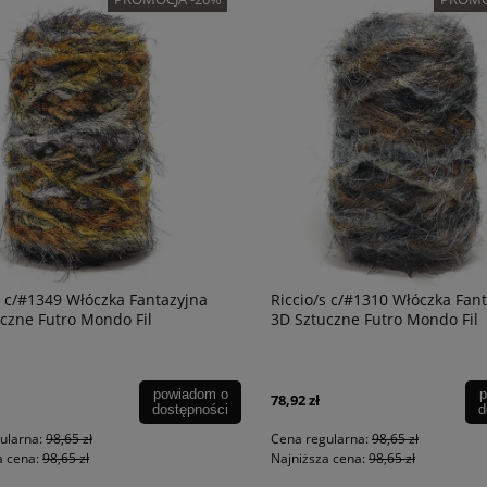
s c/#1349 Włóczka Fantazyjna
Riccio/s c/#1310 Włóczka Fan
czne Futro Mondo Fil
3D Sztuczne Futro Mondo Fil
powiadom o
p
78,92 zł
dostępności
d
ularna:
98,65 zł
Cena regularna:
98,65 zł
a cena:
98,65 zł
Najniższa cena:
98,65 zł