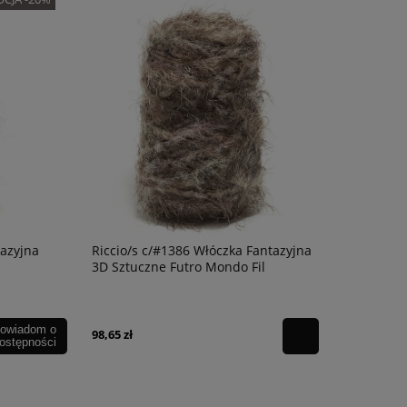
tazyjna
Riccio/s c/#1386 Włóczka Fantazyjna
3D Sztuczne Futro Mondo Fil
owiadom o
98,65 zł
ostępności