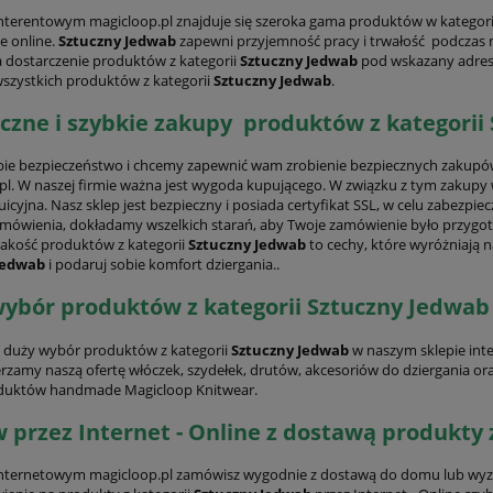
interentowym magicloop.pl znajduje się szeroka gama produktów w kategor
ie online.
Sztuczny Jedwab
zapewni przyjemność pracy i trwałość podczas 
 dostarczenie produktów z kategorii
Sztuczny Jedwab
pod wskazany adres.
wszystkich produktów z kategorii
Sztuczny Jedwab
.
PROMOCJA -20%
PROMOCJA -
czne i szybkie zakupy produktów z kategorii
ie bezpieczeństwo i chcemy zapewnić wam zrobienie bezpiecznych zakupó
pl. W naszej firmie ważna jest wygoda kupującego. W związku z tym zakupy w
tuicyjna. Nasz sklep jest bezpieczny i posiada certyfikat SSL, w celu zabezpie
mówienia, dokładamy wszelkich starań, aby Twoje zamówienie było przygo
jakość produktów z kategorii
Sztuczny Jedwab
to cechy, które wyróżniają n
Jedwab
i podaruj sobie komfort dziergania..
ybór produktów z kategorii Sztuczny Jedwab
duży wybór produktów z kategorii
Sztuczny Jedwab
w naszym sklepie inte
erzamy naszą ofertę włóczek, szydełek, drutów, akcesoriów do dziergania or
duktów handmade Magicloop Knitwear.
przez Internet - Online z dostawą produkty 
58 zielony Włóczka |
Koreka Rafia 84 Biały | Włóczka Mil
ane | 100% merceryzowana
Rafia | Papierowa
internetowym magicloop.pl zamówisz wygodnie z dostawą do domu lub wyz
ipska