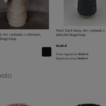
Pearl Dark Navy, len i jedwab z
ż, len i jedwab z cekinami,
włóczka Magicloop
 Magicloop
64,66 zł
Cena regularna:
80,83 zł
Najniższa cena:
64,66 zł
ości