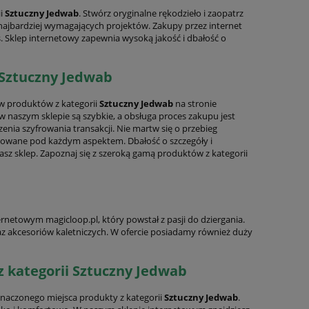
ii
Sztuczny Jedwab
. Stwórz oryginalne rękodzieło i zaopatrz
najbardziej wymagających projektów. Zakupy przez internet
 Sklep internetowy zapewnia wysoką jakość i dbałość o
20%
PROMOCJA -20%
 Sztuczny Jedwab
w produktów z kategorii
Sztuczny Jedwab
na stronie
 naszym sklepie są szybkie, a obsługa proces zakupu jest
czenia szyfrowania transakcji. Nie martw się o przebieg
towane pod każdym aspektem. Dbałość o szczegóły i
asz sklep. Zapoznaj się z szeroką gamą produktów z kategorii
rnetowym magicloop.pl, który powstał z pasji do dziergania.
az akcesoriów kaletniczych. W ofercie posiadamy również duży
z kategorii Sztuczny Jedwab
ano
Vira-Vento 07 Mięta | Włóczka
Cuzco 334 różowy W
Rosarios4 | 100% Bawełna
Lane | merino, alpa
naczonego miejsca produkty z kategorii
Sztuczny Jedwab
.
kid moher