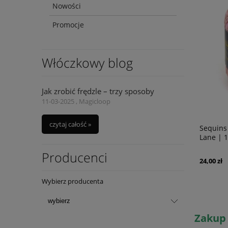
Nowości
Promocje
Włóczkowy blog
Jak zrobić frędzle – trzy sposoby
11-03-2025 , Magicloop
czytaj całość »
Sequins 189 Beżowy | Włóczka Tropical
Sequins
Lane | 100% bawełna, cekiny
Lane | 
Producenci
24,00 zł
24,00 zł
powiadom o
dostępności
Wybierz producenta
Zakup 