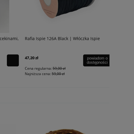
 cekinami,
Rafia Ispie 126A Black | Włóczka Ispie
Shine Beig
Magicloop
47,20 zł
powiadom o
dostępności
49,00 zł
Cena regularna:
59,00 zł
Najniższa cena:
59,00 zł