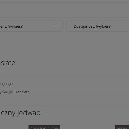
ent: (wybierz)
Dostępność: (wybierz)
slate
by
Translate
uczny Jedwab
PROMOCJA -20%
PROMO