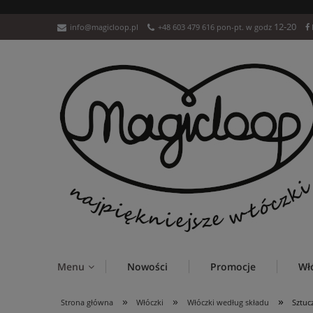
12-20
info@magicloop.pl
+48 603 479 616 pon-pt. w godz
Menu
Nowości
Promocje
Wł
»
»
»
Strona główna
Włóczki
Włóczki według składu
Sztuc