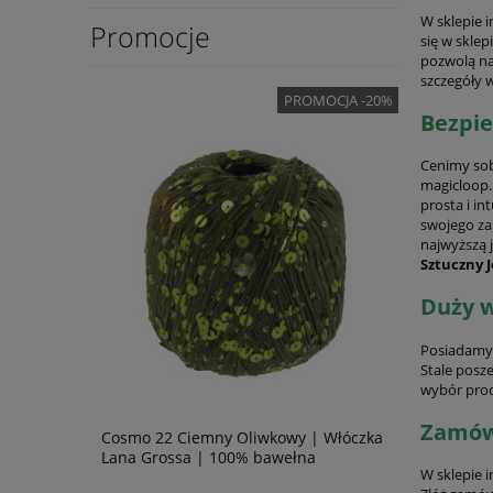
W sklepie 
Promocje
się w sklep
pozwolą na
szczegóły 
OMOCJA -20%
PROMOCJA -20%
Bezpie
Cenimy sob
magicloop.
prosta i in
swojego za
najwyższą 
Sztuczny 
Duży w
Posiadamy 
Stale posz
wybór pro
Zamów 
Rosarios4
Cosmo 22 Ciemny Oliwkowy | Włóczka
Centofili 4
Lana Grossa | 100% bawełna
Tropical L
W sklepie 
bawełna eg