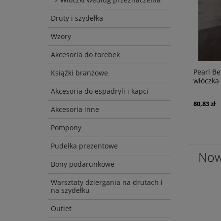
Druty i szydełka
Wzory
Akcesoria do torebek
Pearl Ecru, len i jedwab z cekinami,
Pearl Be
Książki branżowe
włóczka Magicloop
włóczka
Akcesoria do espadryli i kapci
80,83 zł
80,83 zł
Akcesoria inne
Pompony
Pudełka prezentowe
Now
Bony podarunkowe
Warsztaty dziergania na drutach i
na szydełku
Outlet