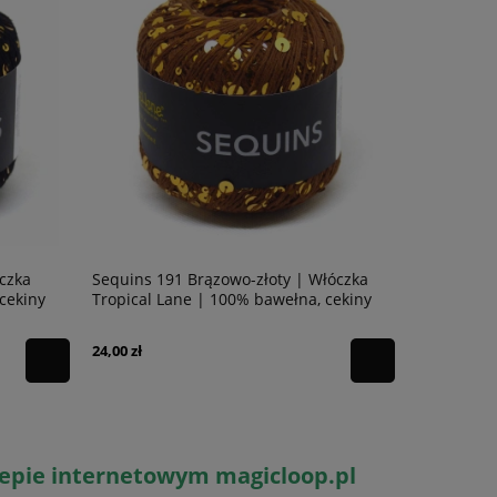
óczka
Sequins 191 Brązowo-złoty | Włóczka
Sequins 19
cekiny
Tropical Lane | 100% bawełna, cekiny
Tropical L
24,00 zł
24,00 zł
lepie internetowym magicloop.pl