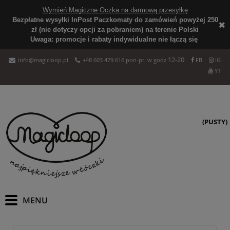
Wymień Magiczne Oczka na darmową przesyłkę
Bezpłatne wysyłki InPost Paczkomaty do zamówień powyżej 250
zł (nie dotyczy opcji za pobraniem) na terenie Polski
Uwaga: promocje i rabaty indywidualne nie łączą się
12-20
info@magicloop.pl
+48 603 479 616 pon-pt. w godz
FB
IG
YT
(PUSTY)