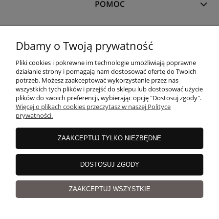
POMOC
MOJE KONTO
Dbamy o Twoją prywatność
Pliki cookies i pokrewne im technologie umożliwiają poprawne
PŁATNOŚCI I DOSTAWA
działanie strony i pomagają nam dostosować ofertę do Twoich
potrzeb. Możesz zaakceptować wykorzystanie przez nas
wszystkich tych plików i przejść do sklepu lub dostosować użycie
plików do swoich preferencji, wybierając opcję "Dostosuj zgody".
O NAS
Więcej o plikach cookies przeczytasz w naszej Polityce
prywatności.
ZAAKCEPTUJ TYLKO NIEZBĘDNE
copyrights
©
Magicloop
DOSTOSUJ ZGODY
pokaż pełną wersję strony
Sklep internetowy Shoper.pl
ZAAKCEPTUJ WSZYSTKIE