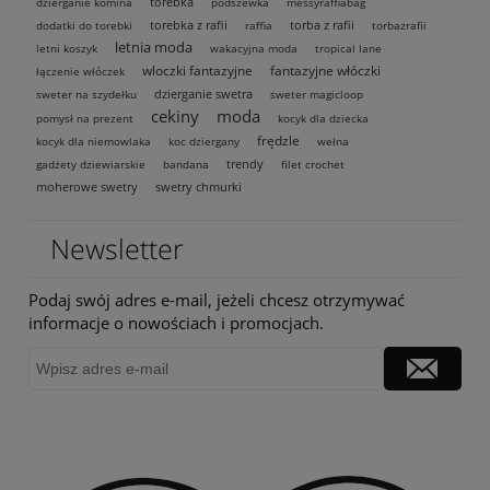
torebka
dzierganie komina
podszewka
messyraffiabag
torebka z rafii
torba z rafii
dodatki do torebki
raffia
torbazrafii
letnia moda
letni koszyk
wakacyjna moda
tropical lane
wloczki fantazyjne
fantazyjne włóczki
łączenie włóczek
dzierganie swetra
sweter na szydełku
sweter magicloop
cekiny
moda
pomysł na prezent
kocyk dla dziecka
frędzle
kocyk dla niemowlaka
koc dziergany
wełna
trendy
gadżety dziewiarskie
bandana
filet crochet
moherowe swetry
swetry chmurki
Newsletter
Podaj swój adres e-mail, jeżeli chcesz otrzymywać
informacje o nowościach i promocjach.