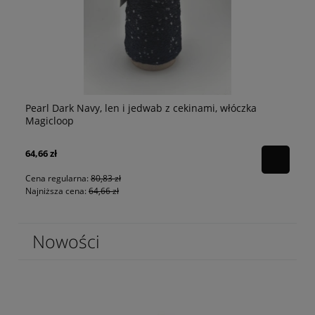
Pearl Dark Navy, len i jedwab z cekinami, włóczka
p
Pe
Magicloop
64,66 zł
80
Cena regularna:
80,83 zł
Najniższa cena:
64,66 zł
Nowości