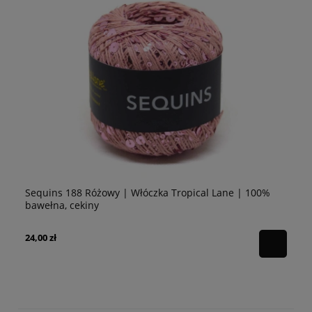
Sequins 188 Różowy | Włóczka Tropical Lane | 100%
Se
bawełna, cekiny
10
24,00 zł
24