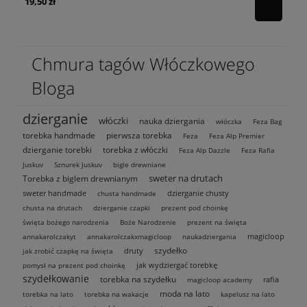
19,50 zł
43
Chmura tagów Włóczkowego
Bloga
dzierganie
włóczki
nauka dziergania
włóczka
Feza Bag
torebka handmade
pierwsza torebka
Feza
Feza Alp Premier
dzierganie torebki
torebka z włóczki
Feza Alp Dazzle
Feza Rafia
Juskuv
Sznurek Juskuv
bigle drewniane
sweter na drutach
Torebka z biglem drewnianym
sweter handmade
dzierganie chusty
chusta handmade
chusta na drutach
dzierganie czapki
prezent pod choinkę
święta bożego narodzenia
Boże Narodzenie
prezent na święta
magicloop
annakarolczakyt
annakarolczakxmagicloop
naukadziergania
szydełko
druty
jak zrobić czapkę na święta
jak wydziergać torebkę
pomysł na prezent pod choinkę
szydełkowanie
torebka na szydełku
rafia
magicloop academy
moda na lato
torebka na lato
torebka na wakacje
kapelusz na lato