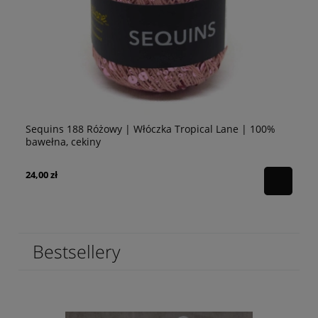
Sequins 188 Różowy | Włóczka Tropical Lane | 100%
Se
bawełna, cekiny
10
24,00 zł
24
Bestsellery