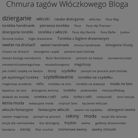
Chmura tagów Włóczkowego Bloga
dzierganie
włóczki
nauka dziergania
włóczka
Feza Bag
torebka handmade
pierwsza torebka
Feza
Feza Alp Premier
dzierganie torebki
torebka z włóczki
Feza Alp Dazzle
Feza Rafia
Juskuv
Torebka z biglem drewnianym
Sznurek Juskuv
bigle drewniane
sweter na drutach
sweter handmade
dzierganie chusty
chusta handmade
chusta na drutach
dzierganie czapki
prezent pod choinkę
święta bożego narodzenia
Boże Narodzenie
prezent na święta
annakarolczakyt
magicloop
annakarolczakxmagicloop
naukadziergania
szydełko
druty
jak zrobić czapkę na święta
pomysł na prezent pod choinkę
szydełkowanie
torebka na szydełku
jak wydziergać torebkę
moda na lato
rafia
magicloop academy
torebka na lato
torebka na wakacje
torebka
kapelusz na lato
dzierganie komina
podszewka
messyraffiabag
torebka z rafii
torba z rafii
dodatki do torebki
raffia
torbazrafii
letni koszyk
letnia moda
wakacyjna moda
tropical lane
łączenie włóczek
wloczki fantazyjne
fantazyjne włóczki
dzierganie swetra
sweter na szydełku
cekiny
moda
sweter magicloop
pomysł na prezent
kocyk dla dziecka
frędzle
kocyk dla niemowlaka
koc dziergany
wełna
gadżety dziewiarskie
trendy
moherowe swetry
swetry chmurki
bandana
filet crochet