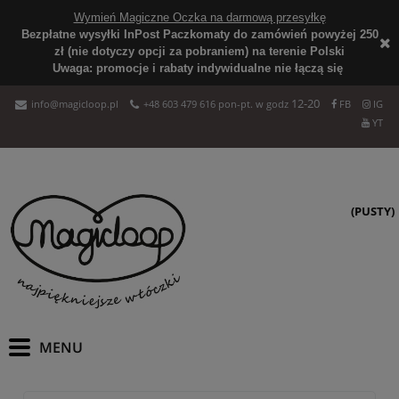
Wymień Magiczne Oczka na darmową przesyłkę
Bezpłatne wysyłki InPost Paczkomaty do zamówień powyżej 250
zł (nie dotyczy opcji za pobraniem) na terenie Polski
Uwaga: promocje i rabaty indywidualne nie łączą się
12-20
info@magicloop.pl
+48 603 479 616 pon-pt. w godz
FB
IG
YT
(PUSTY)