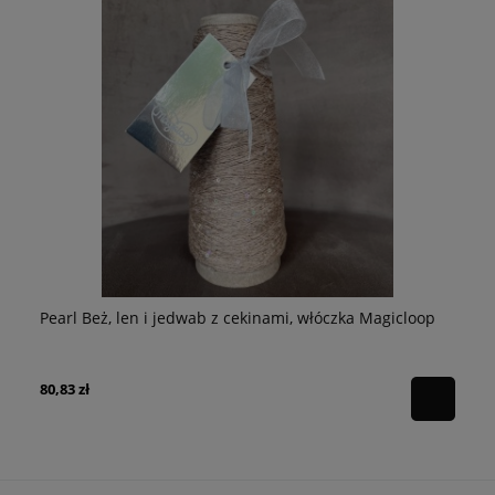
Pe
p
Pearl Beż, len i jedwab z cekinami, włóczka Magicloop
Ma
64
80,83 zł
Ce
Na