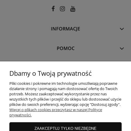
INFORMACJE
POMOC
MOJE KONTO
Dbamy o Twoją prywatność
Pliki cookies i pokrewne im technologie umożliwiają poprawne
PŁATNOŚCI I DOSTAWA
działanie strony i pomagają nam dostosować ofertę do Twoich
potrzeb. Możesz zaakceptować wykorzystanie przez nas
wszystkich tych plików i przejść do sklepu lub dostosować użycie
plików do swoich preferencji, wybierając opcję "Dostosuj zgody".
O NAS
Więcej o plikach cookies przeczytasz w naszej Polityce
prywatności.
ZAAKCEPTUJ TYLKO NIEZBĘDNE