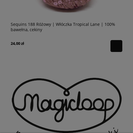
Sequins 188 Różowy | Włóczka Tropical Lane | 100%
Se
bawełna, cekiny
10
24,00 zł
24