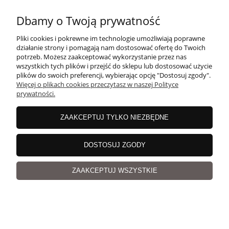
Dbamy o Twoją prywatność
Potrzebujesz pomocy? Napisz do nas!
Pliki cookies i pokrewne im technologie umożliwiają poprawne
info@magicloop.pl
działanie strony i pomagają nam dostosować ofertę do Twoich
potrzeb. Możesz zaakceptować wykorzystanie przez nas
wszystkich tych plików i przejść do sklepu lub dostosować użycie
plików do swoich preferencji, wybierając opcję "Dostosuj zgody".
Więcej o plikach cookies przeczytasz w naszej Polityce
prywatności.
INFORMACJE
ZAAKCEPTUJ TYLKO NIEZBĘDNE
POMOC
DOSTOSUJ ZGODY
ZAAKCEPTUJ WSZYSTKIE
MOJE KONTO
PŁATNOŚCI I DOSTAWA