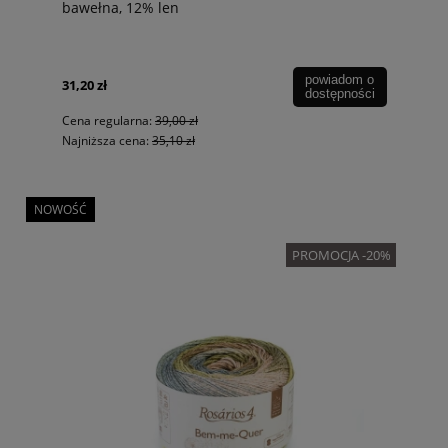
bawełna, 12% len
powiadom o
31,20 zł
dostępności
Cena regularna:
39,00 zł
Najniższa cena:
35,10 zł
NOWOŚĆ
PROMOCJA -20%