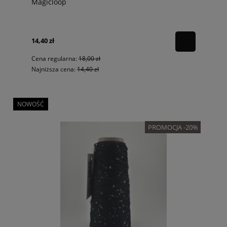
Magicloop
14,40 zł
Cena regularna:
18,00 zł
Najniższa cena:
14,40 zł
NOWOŚĆ
PROMOCJA -20%