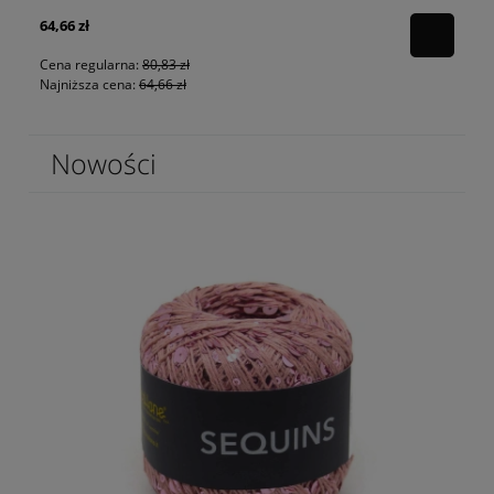
64,66 zł
80
Cena regularna:
80,83 zł
Najniższa cena:
64,66 zł
Nowości