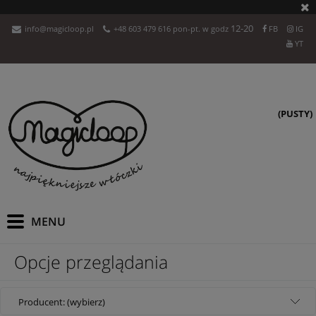
12-20
info@magicloop.pl
+48 603 479 616 pon-pt. w godz
FB
IG
YT
(PUSTY)
Opcje przeglądania
Producent: (wybierz)