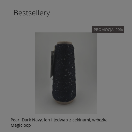
Bestsellery
PROMOCJA -20%
Pearl Dark Navy, len i jedwab z cekinami, włóczka
p
Pe
Magicloop