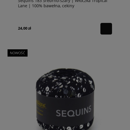
Sequins 183 Srebrno-szary | Włóczka Tropical
Lane | 100% bawełna, cekiny
24,00 zł
NOWOŚĆ