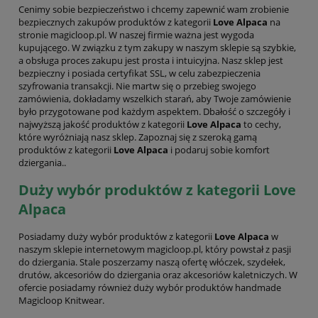
Cenimy sobie bezpieczeństwo i chcemy zapewnić wam zrobienie
bezpiecznych zakupów produktów z kategorii
Love Alpaca
na
stronie magicloop.pl. W naszej firmie ważna jest wygoda
kupującego. W związku z tym zakupy w naszym sklepie są szybkie,
a obsługa proces zakupu jest prosta i intuicyjna. Nasz sklep jest
bezpieczny i posiada certyfikat SSL, w celu zabezpieczenia
szyfrowania transakcji. Nie martw się o przebieg swojego
zamówienia, dokładamy wszelkich starań, aby Twoje zamówienie
było przygotowane pod każdym aspektem. Dbałość o szczegóły i
najwyższą jakość produktów z kategorii
Love Alpaca
to cechy,
które wyróżniają nasz sklep. Zapoznaj się z szeroką gamą
produktów z kategorii
Love Alpaca
i podaruj sobie komfort
dziergania..
Duży wybór produktów z kategorii Love
Alpaca
Posiadamy duży wybór produktów z kategorii
Love Alpaca
w
naszym sklepie internetowym magicloop.pl, który powstał z pasji
do dziergania. Stale poszerzamy naszą ofertę włóczek, szydełek,
drutów, akcesoriów do dziergania oraz akcesoriów kaletniczych. W
ofercie posiadamy również duży wybór produktów handmade
Magicloop Knitwear.