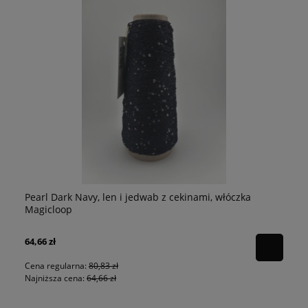
Pearl Dark Navy, len i jedwab z cekinami, włóczka
p
Pe
Magicloop
64,66 zł
80
Cena regularna:
80,83 zł
Najniższa cena:
64,66 zł