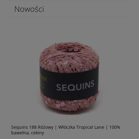
Nowości
Sequins 188 Różowy | Włóczka Tropical Lane | 100%
Se
bawełna, cekiny
10