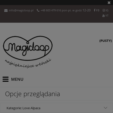
12-20
info@magicloop.pl
+48 603 479 616 pon-pt. w godz
FB
IG
YT
(PUSTY)
Opcje przeglądania
Kategorie: Love Alpaca