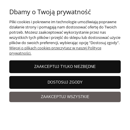
Dbamy o Twoją prywatność
Pliki cookies i pokrewne im technologie umożliwiają poprawne
Pearl Dark Navy, len i jedwab z cekinami, włóczka
działanie strony i pomagają nam dostosować ofertę do Twoich
p
Pe
Magicloop
potrzeb. Możesz zaakceptować wykorzystanie przez nas
wszystkich tych plików i przejść do sklepu lub dostosować użycie
plików do swoich preferencji, wybierając opcję "Dostosuj zgody".
64,66 zł
Więcej o plikach cookies przeczytasz w naszej Polityce
80
prywatności.
Cena regularna:
80,83 zł
Najniższa cena:
64,66 zł
ZAAKCEPTUJ TYLKO NIEZBĘDNE
Chmura tagów Włóczkowego Bloga
DOSTOSUJ ZGODY
dzierganie
włóczki
nauka dziergania
włóczka
Feza Bag
ZAAKCEPTUJ WSZYSTKIE
torebka handmade
pierwsza torebka
Feza
Feza Alp Premier
dzierganie torebki
torebka z włóczki
Feza Alp Dazzle
Feza Rafia
Juskuv
Torebka z biglem drewnianym
Sznurek Juskuv
bigle drewniane
sweter na drutach
sweter handmade
dzierganie chusty
chusta handmade
chusta na drutach
dzierganie czapki
prezent pod choinkę