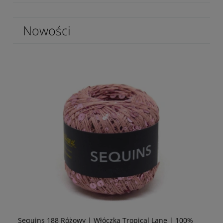
Nowości
Sequins 188 Różowy | Włóczka Tropical Lane | 100%
Se