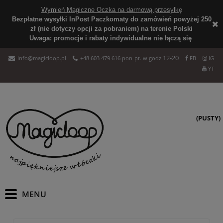
Wymień Magiczne Oczka na darmową przesyłkę
Bezpłatne wysyłki InPost Paczkomaty do zamówień powyżej 250
zł (nie dotyczy opcji za pobraniem) na terenie Polski
Uwaga: promocje i rabaty indywidualne nie łączą się
12-20
info@magicloop.pl
+48 603 479 616 pon-pt. w godz
FB
IG
YT
(PUSTY)