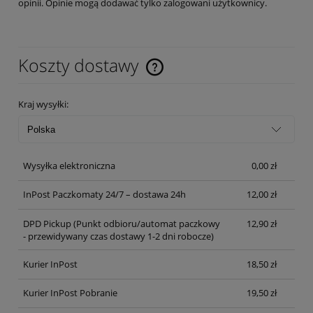
opinii. Opinie mogą dodawać tylko zalogowani użytkownicy.
Koszty dostawy
Cena nie zawiera ewentualnych kosztów płatności
Kraj wysyłki:
Wysyłka elektroniczna
0,00 zł
InPost Paczkomaty 24/7 – dostawa 24h
12,00 zł
DPD Pickup
(Punkt odbioru/automat paczkowy
12,90 zł
- przewidywany czas dostawy 1-2 dni robocze)
Kurier InPost
18,50 zł
Kurier InPost Pobranie
19,50 zł