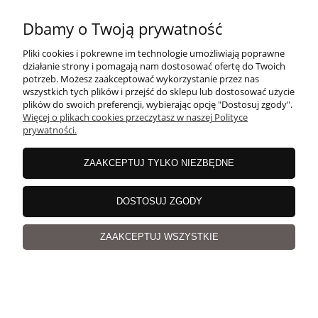
Wzór Magicloop na koszyk DISCO na szydełku, dla
Dbamy o Twoją prywatność
początkujących - film instruktażowy
Pliki cookies i pokrewne im technologie umożliwiają poprawne
działanie strony i pomagają nam dostosować ofertę do Twoich
potrzeb. Możesz zaakceptować wykorzystanie przez nas
wszystkich tych plików i przejść do sklepu lub dostosować użycie
plików do swoich preferencji, wybierając opcję "Dostosuj zgody".
Więcej o plikach cookies przeczytasz w naszej Polityce
prywatności.
ZAAKCEPTUJ TYLKO NIEZBĘDNE
39,00 zł
DOSTOSUJ ZGODY
ZAAKCEPTUJ WSZYSTKIE
Wzór PUKAPUKA na plisowaną spódnicę BŁYSK na
szydełku, dla początkujących - opis w pliku pdf