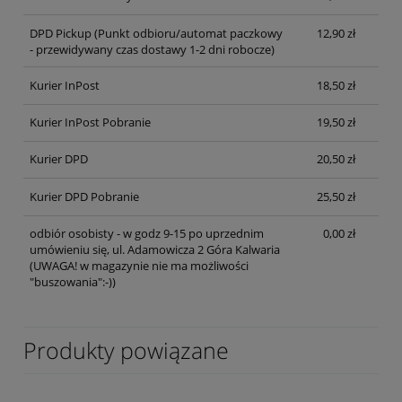
DPD Pickup
(Punkt odbioru/automat paczkowy
12,90 zł
- przewidywany czas dostawy 1-2 dni robocze)
Kurier InPost
18,50 zł
Kurier InPost Pobranie
19,50 zł
Kurier DPD
20,50 zł
Kurier DPD Pobranie
25,50 zł
odbiór osobisty - w godz 9-15 po uprzednim
0,00 zł
umówieniu się, ul. Adamowicza 2 Góra Kalwaria
(UWAGA! w magazynie nie ma możliwości
"buszowania":-))
Produkty powiązane