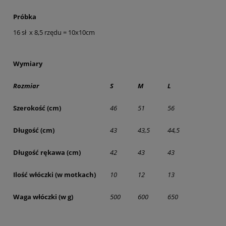
Próbka
16 sł x 8,5 rzędu = 10x10cm
Wymiary
Rozmiar
S
M
L
Szerokość (cm)
46
51
56
Długość (cm)
43
43,5
44,5
Długość rękawa (cm)
42
43
43
Ilość włóczki (w motkach)
10
12
13
Waga włóczki (w g)
500
600
650