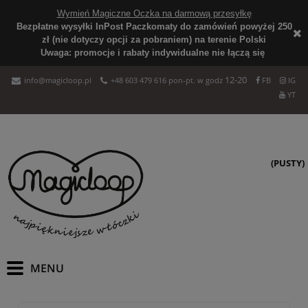
Wymień Magiczne Oczka na darmową przesyłkę
Bezpłatne wysyłki InPost Paczkomaty do zamówień powyżej 250
zł (nie dotyczy opcji za pobraniem) na terenie Polski
Uwaga: promocje i rabaty indywidualne nie łączą się
12-20
info@magicloop.pl
+48 603 479 616 pon-pt. w godz
FB
IG
YT
(PUSTY)