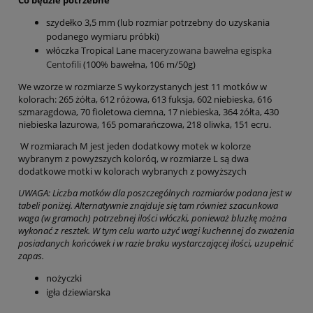
szydełko 3,5 mm (lub rozmiar potrzebny do uzyskania
podanego wymiaru próbki)
włóczka Tropical Lane
maceryzowana bawełna egispka
Centofili
(100% bawełna, 106 m/50g)
We wzorze w rozmiarze S wykorzystanych jest 11 motków w
kolorach: 265 żółta, 612 różowa, 613 fuksja, 602 niebieska, 616
szmaragdowa, 70 fioletowa ciemna, 17 niebieska, 364 żółta, 430
niebieska lazurowa, 165 pomarańczowa, 218 oliwka, 151 ecru.
W rozmiarach M jest jeden dodatkowy motek w kolorze
wybranym z powyższych koloróq, w rozmiarze L są dwa
dodatkowe motki w kolorach wybranych z powyższych
UWAGA: Liczba motków dla poszczególnych rozmiarów podana jest w
tabeli poniżej. Alternatywnie znajduje się tam również szacunkowa
waga (w gramach) potrzebnej ilości włóczki, ponieważ bluzkę można
wykonać z resztek. W tym celu warto użyć wagi kuchennej do zważenia
posiadanych końcówek i w razie braku wystarczającej ilości, uzupełnić
zapas.
nożyczki
igła dziewiarska