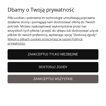
Dbamy o Twoją prywatność
10,00 zł
Pliki cookies i pokrewne im technologie umożliwiają poprawne
Cena regularna:
12,50 zł
działanie strony i pomagają nam dostosować ofertę do Twoich
Najniższa cena z 30 dni przed obniżką:
10,00 zł
potrzeb. Możesz zaakceptować wykorzystanie przez nas
wszystkich tych plików i przejść do sklepu lub dostosować użycie
plików do swoich preferencji, wybierając opcję "Dostosuj zgody".
Więcej o plikach cookies przeczytasz w naszej Polityce
prywatności.
Centofili 134 lawendowy Włóczka | Tropical Lane |
ZAAKCEPTUJ TYLKO NIEZBĘDNE
100% merceryzowana bawełna egipska
DOSTOSUJ ZGODY
ZAAKCEPTUJ WSZYSTKIE