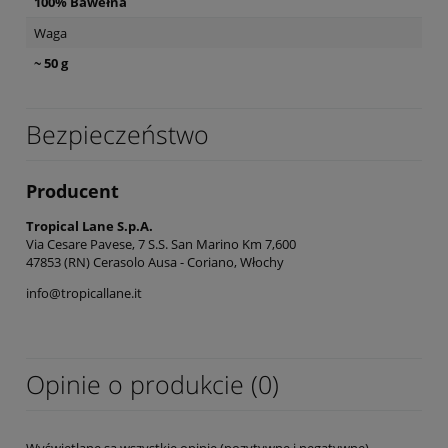
100% Bawełna
Waga
~ 50 g
Bezpieczeństwo
Producent
Tropical Lane S.p.A.
Via Cesare Pavese, 7 S.S. San Marino Km 7,600
47853 (RN) Cerasolo Ausa - Coriano, Włochy
info@tropicallane.it
Opinie o produkcie (0)
Wyświetlane są wszystkie opinie (pozytywne i negatywne).