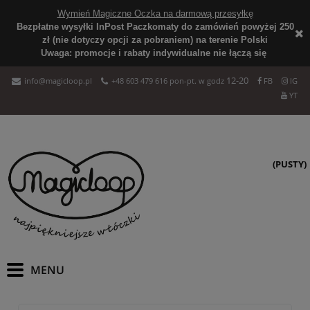
Wymień Magiczne Oczka na darmową przesyłkę
Bezpłatne wysyłki InPost Paczkomaty do zamówień powyżej 250
zł (nie dotyczy opcji za pobraniem) na terenie Polski
Uwaga: promocje i rabaty indywidualne nie łączą się
12-20
info@magicloop.pl
+48 603 479 616 pon-pt. w godz
FB
IG
YT
(PUSTY)