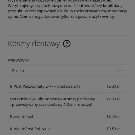
Weryfikujemy, czy pochodzą one od klientów, którzy kupili dany
produkt. W celu zapewnienia kultury treści prowadzimy moderację
opinii. Opinie mogą dodawać tylko zalogowani użytkownicy.
Koszty dostawy
Cena nie zawiera ewentualnych kosztów płatności
Kraj wysyłki:
InPost Paczkomaty 24/7 – dostawa 24h
12,00 zł
DPD Pickup
(Punkt odbioru/automat paczkowy
12,90 zł
- przewidywany czas dostawy 1-2 dni robocze)
Kurier InPost
18,50 zł
Kurier InPost Pobranie
19,50 zł