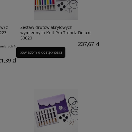
w) z
Zestaw drutów akrylowych
223-
wymiennych Knit Pro Trendz Deluxe
50620
237,67 zł
zmiarach 4-
powiadom o dostępności
1,39 zł