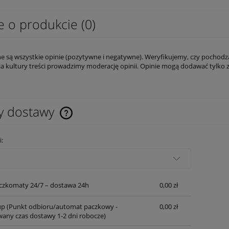
e o produkcie (0)
e są wszystkie opinie (pozytywne i negatywne). Weryfikujemy, czy pochodzą
a kultury treści prowadzimy moderację opinii. Opinie mogą dodawać tylko 
y dostawy
Cena nie zawiera ewentualnych kosztów
i:
płatności
czkomaty 24/7 – dostawa 24h
0,00 zł
up
(Punkt odbioru/automat paczkowy -
0,00 zł
any czas dostawy 1-2 dni robocze)