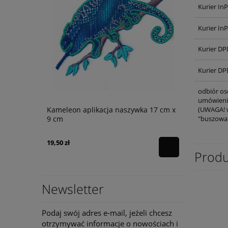
Kurier In
Kurier In
Kurier DP
Kurier DP
odbiór os
umówieniu
cja
Kameleon aplikacja naszywka 17 cm x
Cekinowy s
(UWAGA! w
9 cm
"buszowan
19,50 zł
43,92 zł
Produ
Newsletter
Podaj swój adres e-mail, jeżeli chcesz
otrzymywać informacje o nowościach i