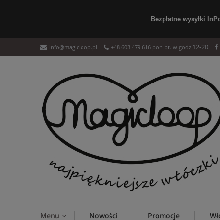
Bezpłatne wysyłki InP
12-20
info@magicloop.pl
+48 603 479 616 pon-pt. w godz
Menu
Nowości
Promocje
Wł