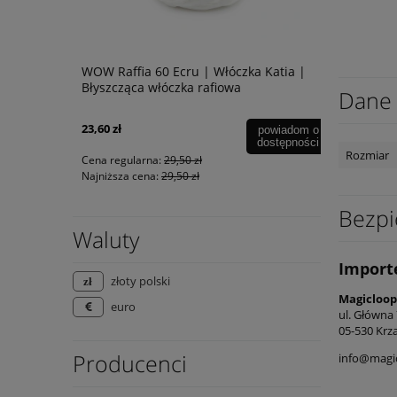
ilano Rafia
WOW Raffia 60 Ecru | Włóczka Katia |
Milano Raf
Błyszcząca włóczka rafiowa
Milano Raf
Dane 
23,60 zł
37,82 zł
powiadom o
powiadom o
dostępności
dostępności
Rozmiar
Cena regularna:
29,50 zł
Cena regular
Najniższa cena:
29,50 zł
Najniższa ce
Bezpi
Waluty
Import
złoty polski
Magicloop
euro
ul. Główna
05-530 Krz
Producenci
info@magic