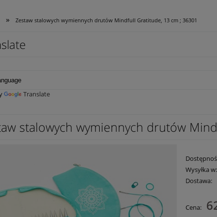
»
Zestaw stalowych wymiennych drutów Mindfull Gratitude, 13 cm ; 36301
slate
by
Translate
taw stalowych wymiennych drutów Mindfu
Dostępnoś
Wysyłka w
Dostawa:
Cena 
6
Cena:
płatn