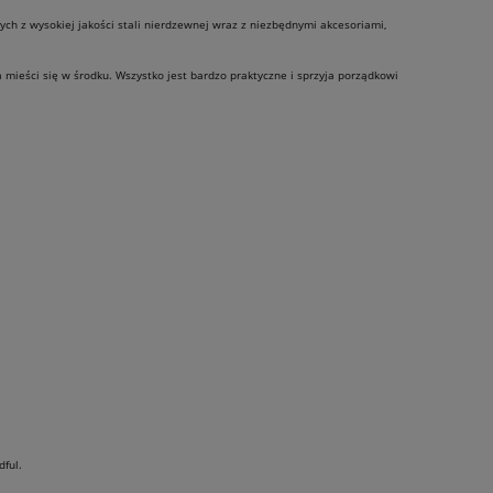
h z wysokiej jakości stali nierdzewnej wraz z niezbędnymi akcesoriami,
 mieści się w środku. Wszystko jest bardzo praktyczne i sprzyja porządkowi
20%
PROMOCJA -20%
ful.