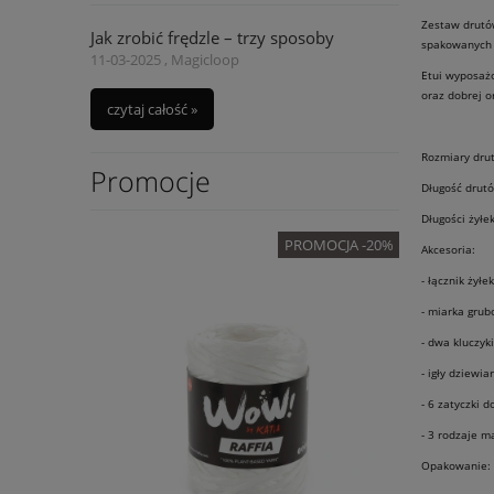
Zestaw drutów
Jak zrobić frędzle – trzy sposoby
spakowanych 
11-03-2025 , Magicloop
Etui wyposażo
oraz dobrej or
czytaj całość »
Rozmiary drutó
Promocje
Długość drut
Długości żyłe
OMOCJA -20%
PROMOCJA -20%
Akcesoria:
- łącznik żyłek
- miarka grub
- dwa kluczyk
- igły dziewiar
- 6 zatyczki d
- 3 rodzaje m
Opakowanie: E