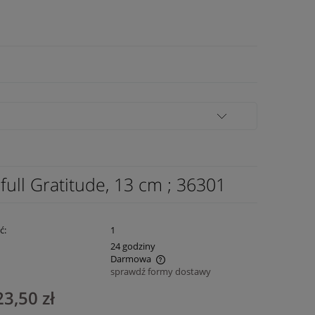
ll Gratitude, 13 cm ; 36301
ć:
1
:
24 godziny
Darmowa
sprawdź formy dostawy
nie zawiera ewentualnych kosztów
23,50 zł
ości