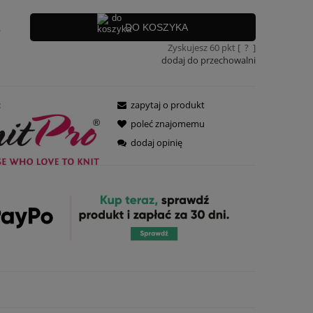
.
DO KOSZYKA
Zyskujesz
60
pkt [
?
]
dodaj do przechowalni
:
zapytaj o produkt
poleć znajomemu
dodaj opinię