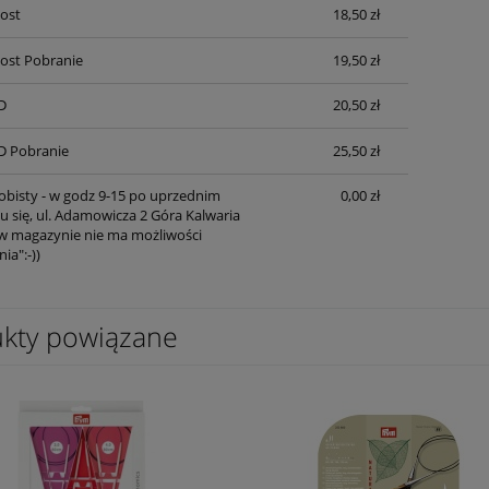
Post
18,50 zł
Post Pobranie
19,50 zł
D
20,50 zł
D Pobranie
25,50 zł
obisty - w godz 9-15 po uprzednim
0,00 zł
 się, ul. Adamowicza 2 Góra Kalwaria
mok XL, 25cm x 25 cm
Cekinowy ptak, aplikacja do przyszyc
 magazynie nie ma możliwości
lub naprasowania, 28 cm x 28 cm
ia":-))
26,36 zł
kty powiązane