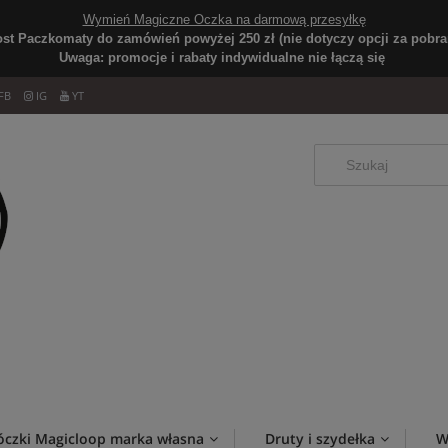
Wymień Magiczne Oczka na darmową przesyłkę
ost Paczkomaty do zamówień powyżej 250 zł (nie dotyczy opcji za pobran
Uwaga: promocje i rabaty indywidualne nie łączą się
FB
IG
YT
óczki Magicloop marka własna
Druty i szydełka
W