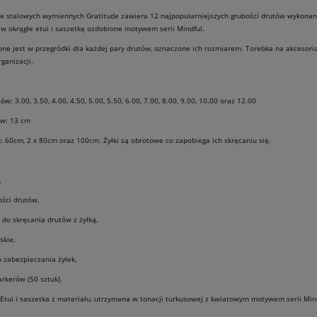
 stalowych wymiennych Gratitude zawiera 12 najpopularniejszych grubości drutów wykonanyc
w okrągłe etui i saszetkę ozdobione motywem serii Mindful.
ne jest w przegródki dla każdej pary drutów, oznaczone ich rozmiarem. Torebka na akcesoria
ganizacji.
w: 3.00, 3.50, 4.00, 4.50, 5.00, 5.50, 6.00, 7.00, 8.00, 9.00, 10.00 oraz 12.00
ów: 13 cm
k: 60cm, 2 x 80cm oraz 100cm. Żyłki są obrotowe co zapobiega ich skręcaniu się.
PROMOCJA -20%
PROMOCJA -
,
ości drutów,
i do skręcania drutów z żyłką,
skie,
o zabezpieczania żyłek,
arkerów (50 sztuk).
tui i saszetka z materiału, utrzymana w tonacji turkusowej z kwiatowym motywem serii Mind