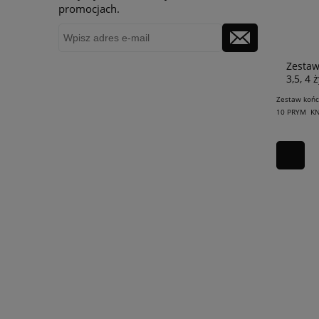
promocjach.
Zestaw
3,5, 4
Zestaw końc
10 PRYM KNI