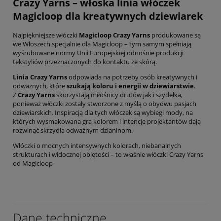
Crazy Yarns – włoska linia włóczek
Magicloop dla kreatywnych dziewiarek
Najpiękniejsze włóczki
Magicloop Crazy
Yarns
produkowane są
we Włoszech specjalnie dla Magicloop – tym samym spełniają
wyśrubowane normy Unii Europejskiej odnośnie produkcji
tekstyliów przeznaczonych do kontaktu ze skórą.
Linia Crazy Yarns
odpowiada na potrzeby osób kreatywnych i
odważnych, które
szukają koloru i energii w dziewiarstwie
.
Z
Crazy Yarns
skorzystają miłośnicy drutów jak i szydełka,
ponieważ włóczki zostały stworzone z myślą o obydwu pasjach
dziewiarskich. Inspiracją dla tych włóczek są wybiegi mody, na
których wysmakowana gra kolorem i intencje projektantów dają
rozwinąć skrzydła odważnym dzianinom.
Włóczki o mocnych intensywnych kolorach, niebanalnych
strukturach i widocznej objętości – to właśnie włóczki Crazy Yarns
od Magicloop
Dane techniczne