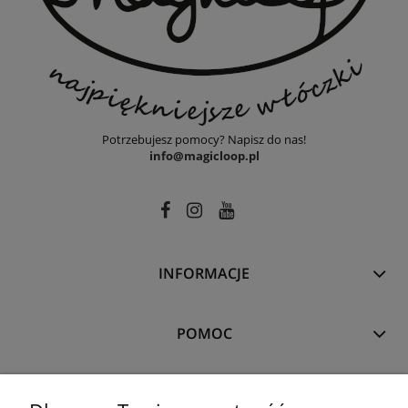
Potrzebujesz pomocy? Napisz do nas!
info@magicloop.pl
INFORMACJE
POMOC
MOJE KONTO