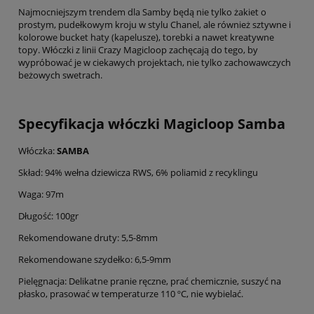
Najmocniejszym trendem dla Samby będą nie tylko żakiet o
prostym, pudełkowym kroju w stylu Chanel, ale również sztywne i
kolorowe bucket haty (kapelusze), torebki a nawet kreatywne
topy. Włóczki z linii Crazy Magicloop zachęcają do tego, by
wypróbować je w ciekawych projektach, nie tylko zachowawczych
beżowych swetrach.
Specyfikacja włóczki Magicloop Samba
Włóczka:
SAMBA
Skład: 94% wełna dziewicza RWS, 6% poliamid z recyklingu
Waga: 97m
Długość: 100gr
Rekomendowane druty: 5,5-8mm
Rekomendowane szydełko: 6,5-9mm
Pielęgnacja: Delikatne pranie ręczne, prać chemicznie, suszyć na
płasko, prasować w temperaturze 110 ºC, nie wybielać.