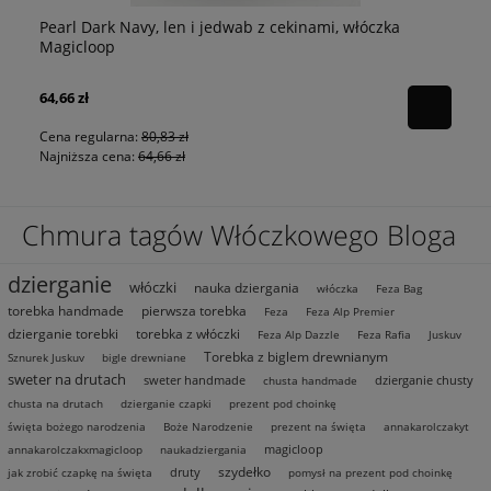
Pearl Dark Navy, len i jedwab z cekinami, włóczka
p
Pe
Magicloop
64,66 zł
80
Cena regularna:
80,83 zł
Najniższa cena:
64,66 zł
Chmura tagów Włóczkowego Bloga
dzierganie
włóczki
nauka dziergania
włóczka
Feza Bag
torebka handmade
pierwsza torebka
Feza
Feza Alp Premier
dzierganie torebki
torebka z włóczki
Feza Alp Dazzle
Feza Rafia
Juskuv
Torebka z biglem drewnianym
Sznurek Juskuv
bigle drewniane
sweter na drutach
sweter handmade
dzierganie chusty
chusta handmade
chusta na drutach
dzierganie czapki
prezent pod choinkę
święta bożego narodzenia
Boże Narodzenie
prezent na święta
annakarolczakyt
magicloop
annakarolczakxmagicloop
naukadziergania
szydełko
druty
jak zrobić czapkę na święta
pomysł na prezent pod choinkę