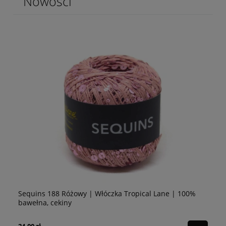
Nowości
Sequins 188 Różowy | Włóczka Tropical Lane | 100%
Se
bawełna, cekiny
10
24,00 zł
24