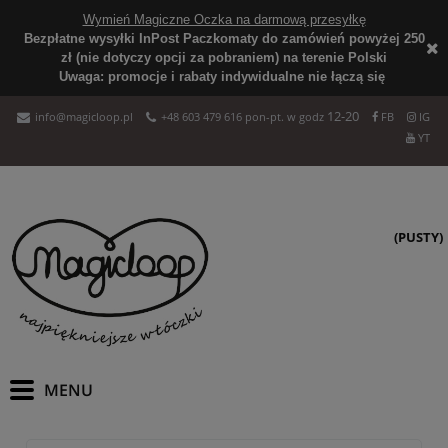
Wymień Magiczne Oczka na darmową przesyłkę
Bezpłatne wysyłki InPost Paczkomaty do zamówień powyżej 250
zł (nie dotyczy opcji za pobraniem) na terenie Polski
Uwaga: promocje i rabaty indywidualne nie łączą się
12-20
info@magicloop.pl
+48 603 479 616 pon-pt. w godz
FB
IG
YT
(PUSTY)