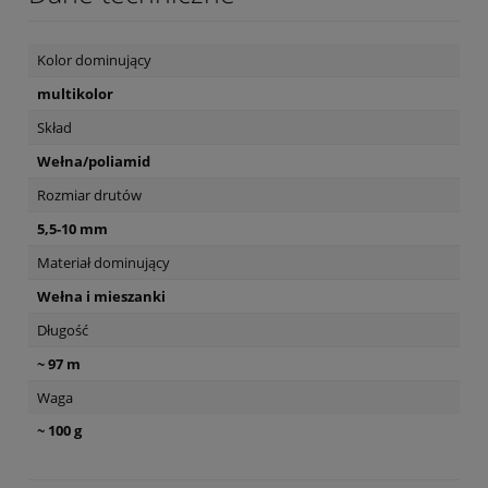
Kolor dominujący
multikolor
Skład
Wełna/poliamid
Rozmiar drutów
5,5-10 mm
Materiał dominujący
Wełna i mieszanki
Długość
~ 97 m
Waga
~ 100 g