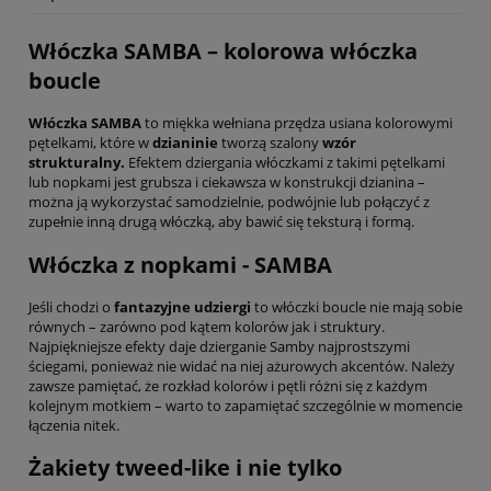
Włóczka SAMBA – kolorowa włóczka
boucle
Włóczka SAMBA
to miękka wełniana przędza usiana kolorowymi
pętelkami, które w
dzianinie
tworzą szalony
wzór
strukturalny.
Efektem dziergania włóczkami z takimi pętelkami
lub nopkami jest grubsza i ciekawsza w konstrukcji dzianina –
można ją wykorzystać samodzielnie, podwójnie lub połączyć z
zupełnie inną drugą włóczką, aby bawić się teksturą i formą.
Włóczka z nopkami - SAMBA
Jeśli chodzi o
fantazyjne udziergi
to włóczki boucle nie mają sobie
równych – zarówno pod kątem kolorów jak i struktury.
Najpiękniejsze efekty daje dzierganie Samby najprostszymi
ściegami, ponieważ nie widać na niej ażurowych akcentów. Należy
zawsze pamiętać, że rozkład kolorów i pętli różni się z każdym
kolejnym motkiem – warto to zapamiętać szczególnie w momencie
łączenia nitek.
Żakiety tweed-like i nie tylko