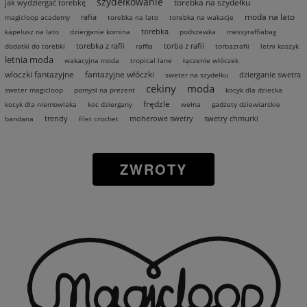
szydełkowanie
torebka na szydełku
jak wydziergać torebkę
moda na lato
rafia
magicloop academy
torebka na lato
torebka na wakacje
torebka
kapelusz na lato
dzierganie komina
podszewka
messyraffiabag
torebka z rafii
torba z rafii
dodatki do torebki
raffia
torbazrafii
letni koszyk
letnia moda
wakacyjna moda
tropical lane
łączenie włóczek
wloczki fantazyjne
fantazyjne włóczki
dzierganie swetra
sweter na szydełku
cekiny
moda
sweter magicloop
pomysł na prezent
kocyk dla dziecka
frędzle
kocyk dla niemowlaka
koc dziergany
wełna
gadżety dziewiarskie
trendy
moherowe swetry
swetry chmurki
bandana
filet crochet
ZWROTY