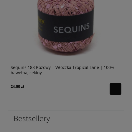
Sequins 188 Różowy | Włóczka Tropical Lane | 100%
Se
bawełna, cekiny
10
24,00 zł
24
Bestsellery