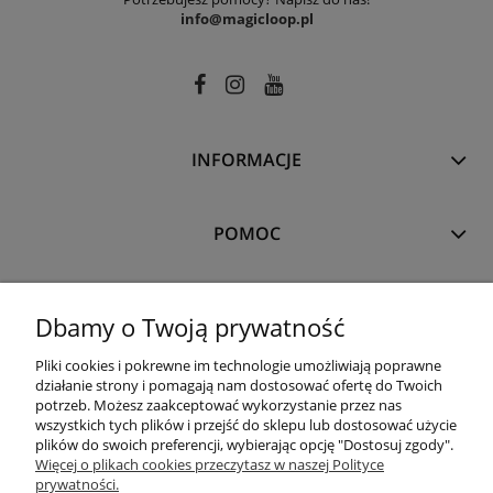
info@magicloop.pl
INFORMACJE
POMOC
MOJE KONTO
Dbamy o Twoją prywatność
Pliki cookies i pokrewne im technologie umożliwiają poprawne
PŁATNOŚCI I DOSTAWA
działanie strony i pomagają nam dostosować ofertę do Twoich
potrzeb. Możesz zaakceptować wykorzystanie przez nas
wszystkich tych plików i przejść do sklepu lub dostosować użycie
plików do swoich preferencji, wybierając opcję "Dostosuj zgody".
O NAS
Więcej o plikach cookies przeczytasz w naszej Polityce
prywatności.