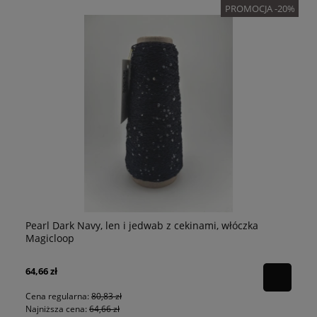
PROMOCJA -20%
Pearl Dark Navy, len i jedwab z cekinami, włóczka
p
Pe
Magicloop
64,66 zł
80
Cena regularna:
80,83 zł
Najniższa cena:
64,66 zł