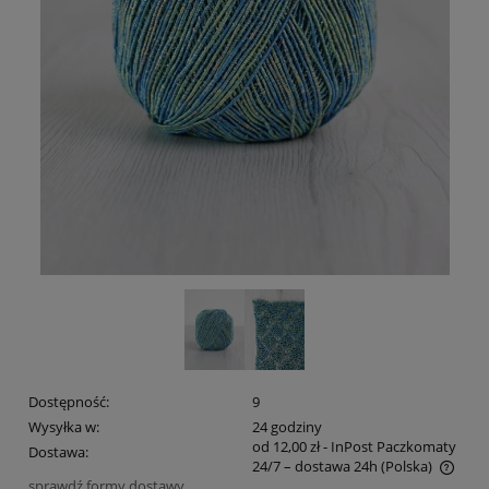
Dostępność:
9
Wysyłka w:
24 godziny
od 12,00 zł
- InPost Paczkomaty
Dostawa:
24/7 – dostawa 24h
(Polska)
sprawdź formy dostawy
Cena nie zawiera ewentualnych kosztów płatności