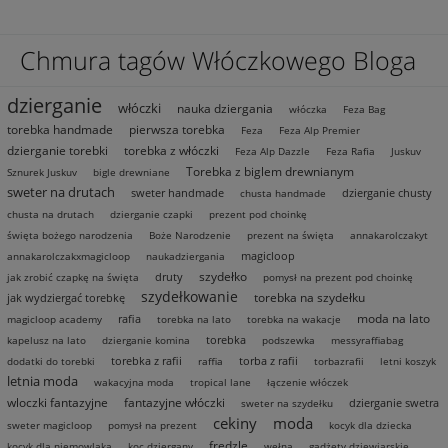
Chmura tagów Włóczkowego Bloga
dzierganie
włóczki
nauka dziergania
włóczka
Feza Bag
torebka handmade
pierwsza torebka
Feza
Feza Alp Premier
dzierganie torebki
torebka z włóczki
Feza Alp Dazzle
Feza Rafia
Juskuv
Torebka z biglem drewnianym
Sznurek Juskuv
bigle drewniane
sweter na drutach
sweter handmade
dzierganie chusty
chusta handmade
chusta na drutach
dzierganie czapki
prezent pod choinkę
święta bożego narodzenia
Boże Narodzenie
prezent na święta
annakarolczakyt
magicloop
annakarolczakxmagicloop
naukadziergania
szydełko
druty
jak zrobić czapkę na święta
pomysł na prezent pod choinkę
szydełkowanie
torebka na szydełku
jak wydziergać torebkę
moda na lato
rafia
magicloop academy
torebka na lato
torebka na wakacje
torebka
kapelusz na lato
dzierganie komina
podszewka
messyraffiabag
torebka z rafii
torba z rafii
dodatki do torebki
raffia
torbazrafii
letni koszyk
letnia moda
wakacyjna moda
tropical lane
łączenie włóczek
wloczki fantazyjne
fantazyjne włóczki
dzierganie swetra
sweter na szydełku
cekiny
moda
sweter magicloop
pomysł na prezent
kocyk dla dziecka
frędzle
kocyk dla niemowlaka
koc dziergany
wełna
gadżety dziewiarskie