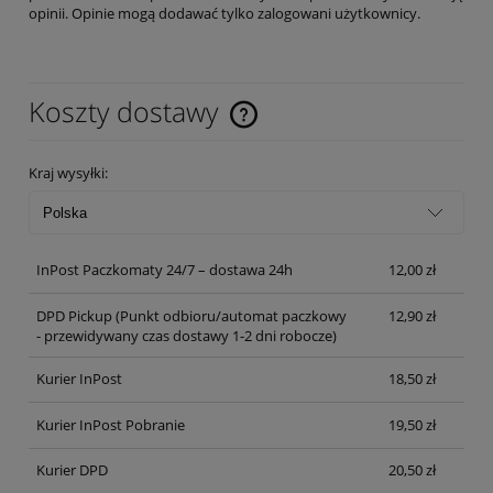
opinii. Opinie mogą dodawać tylko zalogowani użytkownicy.
Koszty dostawy
Cena nie zawiera ewentualnych kosztów płatności
Kraj wysyłki:
InPost Paczkomaty 24/7 – dostawa 24h
12,00 zł
DPD Pickup
(Punkt odbioru/automat paczkowy
12,90 zł
- przewidywany czas dostawy 1-2 dni robocze)
Kurier InPost
18,50 zł
Kurier InPost Pobranie
19,50 zł
Kurier DPD
20,50 zł