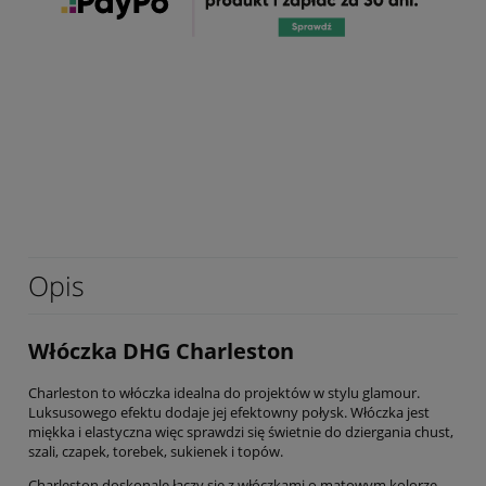
Opis
Włóczka DHG Charleston
Charleston to włóczka idealna do projektów w stylu glamour.
Luksusowego efektu dodaje jej efektowny połysk. Włóczka jest
miękka i elastyczna więc sprawdzi się świetnie do dziergania chust,
szali, czapek, torebek, sukienek i topów.
Charleston doskonale łączy się z włóczkami o matowym kolorze.