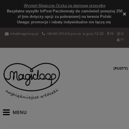
Wymień Magiczne Oczka na darmową przesyłkę
Bezpłatne wysyłki InPost Paczkomaty do zamówień powyżej 250
zł (nie dotyczy opcji za pobraniem) na terenie Polski
Uwaga: promocje i rabaty indywidualne nie łączą się
12-20
info@magicloop.pl
+48 603 479 616 pon-pt. w godz
FB
IG
YT
(PUSTY)