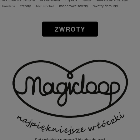
trendy
moherowe swetry
swetry chmurki
bandana
filet crochet
ZWROTY
Potrzebujesz pomocy? Napisz do nas!