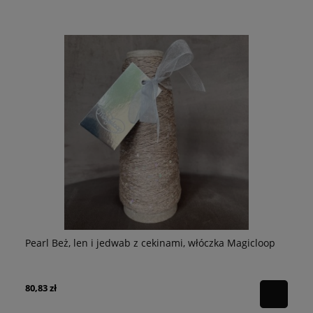
Pe
p
Pearl Beż, len i jedwab z cekinami, włóczka Magicloop
Ma
64
80,83 zł
Ce