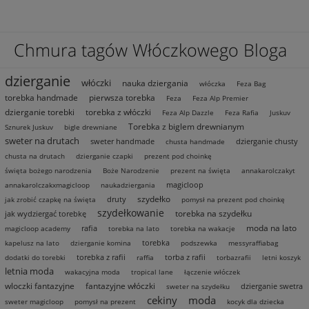
Na
Chmura tagów Włóczkowego Bloga
dzierganie
włóczki
nauka dziergania
włóczka
Feza Bag
torebka handmade
pierwsza torebka
Feza
Feza Alp Premier
dzierganie torebki
torebka z włóczki
Feza Alp Dazzle
Feza Rafia
Juskuv
Torebka z biglem drewnianym
Sznurek Juskuv
bigle drewniane
sweter na drutach
sweter handmade
dzierganie chusty
chusta handmade
chusta na drutach
dzierganie czapki
prezent pod choinkę
święta bożego narodzenia
Boże Narodzenie
prezent na święta
annakarolczakyt
magicloop
annakarolczakxmagicloop
naukadziergania
szydełko
druty
jak zrobić czapkę na święta
pomysł na prezent pod choinkę
szydełkowanie
torebka na szydełku
jak wydziergać torebkę
moda na lato
rafia
magicloop academy
torebka na lato
torebka na wakacje
torebka
kapelusz na lato
dzierganie komina
podszewka
messyraffiabag
torebka z rafii
torba z rafii
dodatki do torebki
raffia
torbazrafii
letni koszyk
letnia moda
wakacyjna moda
tropical lane
łączenie włóczek
wloczki fantazyjne
fantazyjne włóczki
dzierganie swetra
sweter na szydełku
cekiny
moda
sweter magicloop
pomysł na prezent
kocyk dla dziecka