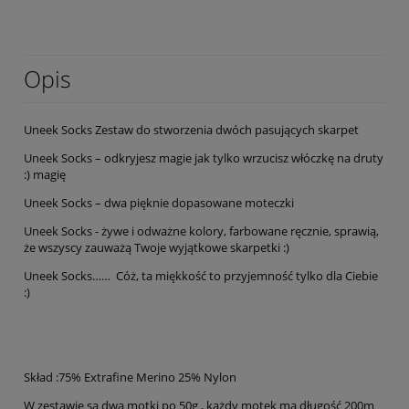
Opis
Uneek Socks Zestaw do stworzenia dwóch pasujących skarpet
Uneek Socks – odkryjesz magie jak tylko wrzucisz włóczkę na druty
:) magię
Uneek Socks – dwa pięknie dopasowane moteczki
Uneek Socks - żywe i odważne kolory, farbowane ręcznie, sprawią,
że wszyscy zauważą Twoje wyjątkowe skarpetki :)
Uneek Socks…… Cóż, ta miękkość to przyjemność tylko dla Ciebie
:)
Skład :75% Extrafine Merino 25% Nylon
W zestawie są dwa motki po 50g , każdy motek ma długość 200m