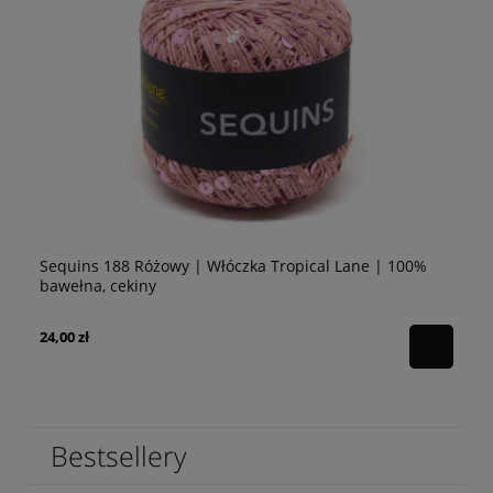
Sequins 188 Różowy | Włóczka Tropical Lane | 100%
Se
bawełna, cekiny
10
24,00 zł
24
Bestsellery