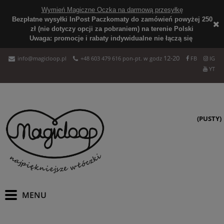
Wymień Magiczne Oczka na darmową przesyłkę
Bezpłatne wysyłki InPost Paczkomaty do zamówień powyżej 250
zł (nie dotyczy opcji za pobraniem) na terenie Polski
Uwaga: promocje i rabaty indywidualne nie łączą się
12-20
info@magicloop.pl
+48 603 479 616 pon-pt. w godz
FB
IG
YT
(PUSTY)