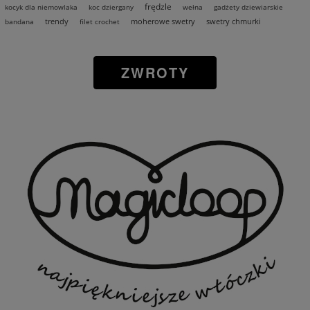
frędzle
kocyk dla niemowlaka
koc dziergany
wełna
gadżety dziewiarskie
trendy
moherowe swetry
swetry chmurki
bandana
filet crochet
ZWROTY