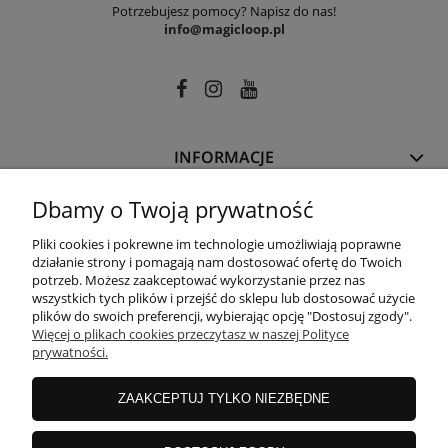
Potrzebujesz pomocy? Napisz do nas!
info@magicloop.pl
INFORMACJE
Dbamy o Twoją prywatność
POMOC
Pliki cookies i pokrewne im technologie umożliwiają poprawne
działanie strony i pomagają nam dostosować ofertę do Twoich
potrzeb. Możesz zaakceptować wykorzystanie przez nas
MOJE KONTO
wszystkich tych plików i przejść do sklepu lub dostosować użycie
plików do swoich preferencji, wybierając opcję "Dostosuj zgody".
Więcej o plikach cookies przeczytasz w naszej Polityce
prywatności.
PŁATNOŚCI I DOSTAWA
ZAAKCEPTUJ TYLKO NIEZBĘDNE
O NAS