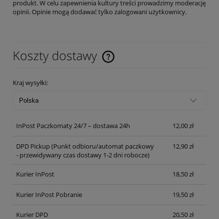
produkt. W celu zapewnienia kultury treści prowadzimy moderację
opinii. Opinie mogą dodawać tylko zalogowani użytkownicy.
Koszty dostawy
Cena nie zawiera ewentualnych kosztów płatności
Kraj wysyłki:
InPost Paczkomaty 24/7 – dostawa 24h
12,00 zł
DPD Pickup
(Punkt odbioru/automat paczkowy
12,90 zł
- przewidywany czas dostawy 1-2 dni robocze)
Kurier InPost
18,50 zł
Kurier InPost Pobranie
19,50 zł
Kurier DPD
20,50 zł