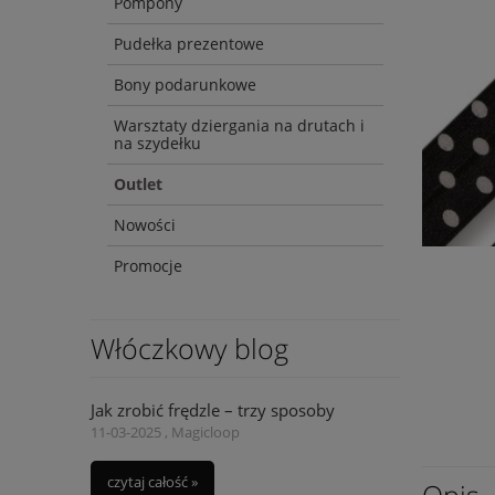
Pompony
Pudełka prezentowe
Bony podarunkowe
Warsztaty dziergania na drutach i
na szydełku
Outlet
Nowości
Promocje
Włóczkowy blog
Jak zrobić frędzle – trzy sposoby
11-03-2025 , Magicloop
czytaj całość »
Opis