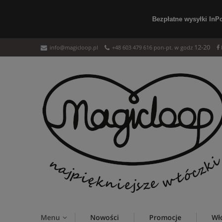
Bezpłatne wysyłki InP
12-20
info@magicloop.pl
+48 603 479 616 pon-pt. w godz
Menu
Nowości
Promocje
Wł