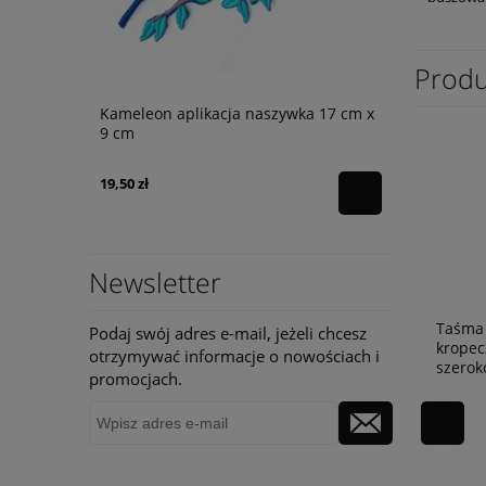
Produ
cja
Kameleon aplikacja naszywka 17 cm x
Cekinowy s
9 cm
19,50 zł
43,92 zł
Newsletter
Taśma 
Podaj swój adres e-mail, jeżeli chcesz
kropec
otrzymywać informacje o nowościach i
szerok
promocjach.