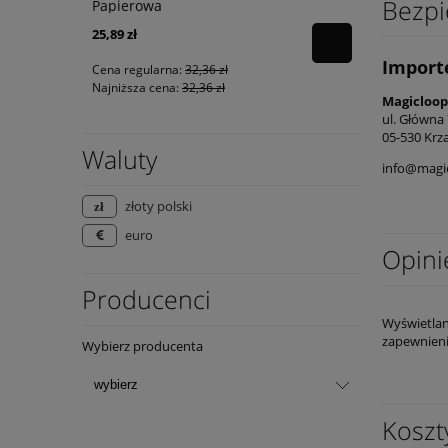
Bezpi
Papierowa
25,89 zł
34,40 zł
Import
Cena regularna:
32,36 zł
Cena regular
Najniższa cena:
32,36 zł
Najniższa ce
Magicloop
ul. Główna
05-530 Krz
Waluty
info@magic
złoty polski
euro
Opini
Producenci
Wyświetlan
zapewnieni
Wybierz producenta
Koszt