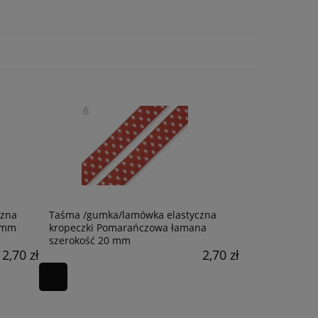
ia
Cekinowy orzeł czarno-złoy aplikacja
Wzór na chmurkowy
do przyszycia , 42 cm x 22 cm
drutach-Malinowa
#magiclooppattern 
PLIK PDF
52,72 zł
24,99 zł
czna
Taśma /gumka/lamówka elastyczna
 mm
kropeczki Pomarańczowa łamana
szerokość 20 mm
2,70 zł
2,70 zł