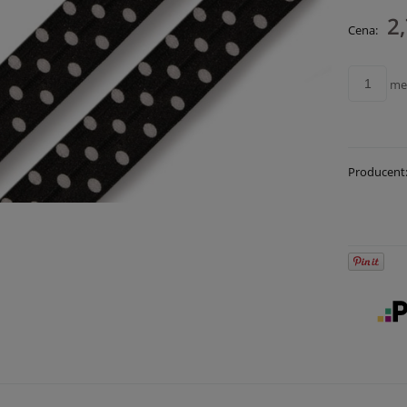
2,
Cena:
me
Producent