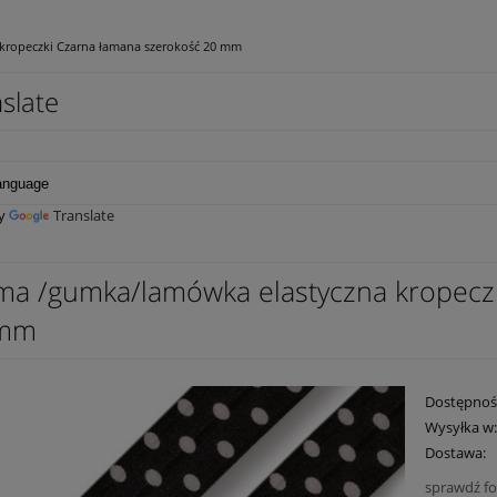
kropeczki Czarna łamana szerokość 20 mm
slate
by
Translate
ma /gumka/lamówka elastyczna kropecz
 mm
Dostępnoś
Wysyłka w
Dostawa:
sprawdź f