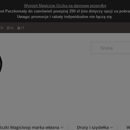
Wymień Magiczne Oczka na darmową przesyłkę
ost Paczkomaty do zamówień powyżej 250 zł (nie dotyczy opcji za pobran
Uwaga: promocje i rabaty indywidualne nie łączą się
FB
IG
YT
óczki Magicloop marka własna
Druty i szydełka
W