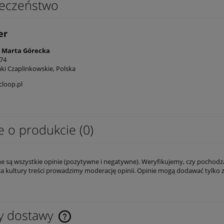
eczeństwo
25,95 zł
powiadom o
dostępności
er
na:
43,00 zł
Cena regularna:
32,44 zł
na:
43,00 zł
Najniższa cena:
32,44 zł
 Marta Górecka
 74
aki Czaplinkowskie, Polska
loop.pl
e o produkcie (0)
e są wszystkie opinie (pozytywne i negatywne). Weryfikujemy, czy pochodzą
a kultury treści prowadzimy moderację opinii. Opinie mogą dodawać tylko 
y dostawy