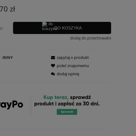
Cena nie zawiera ewentualnych kosztów
70 zł
płatności
tr
DO KOSZYKA
dodaj do przechowalni
:
INNY
zapytaj o produkt
poleć znajomemu
dodaj opinię