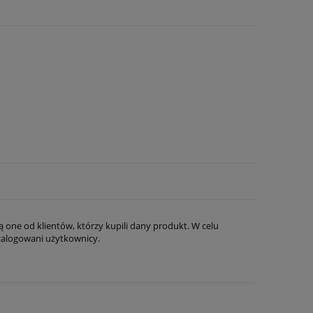
Bawełna
20,73 zł
37,82 zł
powiadom o
dostępności
Cena regularna:
25,91 zł
Cena regularna:
47,28 z
Najniższa cena:
25,91 zł
Najniższa cena:
47,28 z
 one od klientów, którzy kupili dany produkt. W celu
zalogowani użytkownicy.