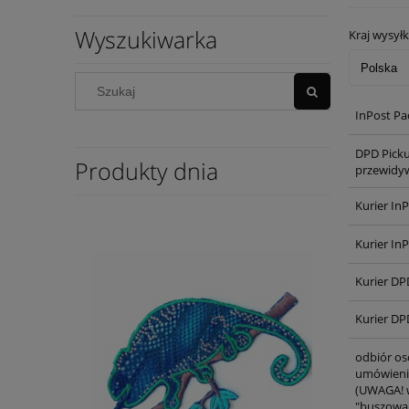
Wyszukiwarka
Kraj wysyłk
InPost Pa
DPD Pick
Produkty dnia
przewidyw
Kurier In
Kurier In
Kurier DP
Kurier DP
odbiór os
umówieniu
(UWAGA! w
"buszowan