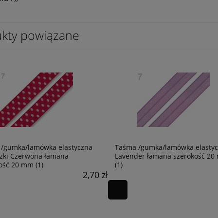
kty powiązane
mok XL, 25cm x 25 cm
Cekinowy ptak, aplikacja do przyszyc
lub naprasowania, 28 cm x 28 cm
26,36 zł
/gumka/lamówka elastyczna
Taśma /gumka/lamówka elasty
zki Czerwona łamana
Lavender łamana szerokość 20
ość 20 mm (1)
(1)
2,70 zł