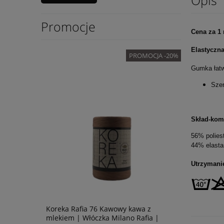
Promocje
Cena za 1
Elastyczn
OMOCJA -20%
PROMOCJA -20%
Gumka łatw
Sze
Skład-kom
56% polies
44% elasta
Utrzymani
ka
Koreka Rafia 76 Kawowy kawa z
Azteca 785
mlekiem | Włóczka Milano Rafia |
Wełna dzie