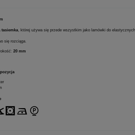
 m
a tasiemka
, której używa się przede wszystkim jako lamówki do elastycznych 
PROMOCJA -20%
PROMOCJA -
o się rozciąga.
rokość:
20 mm
pozycja
ter
n
e
7 | Włóczka Katia | 53%
Magazyn z wzorami Katia Home 4
wicza