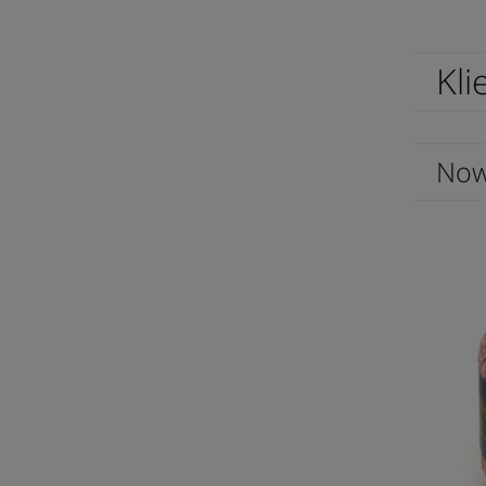
Kli
Now