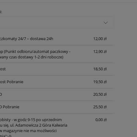
Cena nie zawiera ewentualnych kosztów
i:
płatności
czkomaty 24/7 – dostawa 24h
12,00 zł
up
(Punkt odbioru/automat paczkowy -
12,90 zł
any czas dostawy 1-2 dni robocze)
Post
18,50 zł
Post Pobranie
19,50 zł
D
20,50 zł
D Pobranie
25,50 zł
obisty - w godz 9-15 po uprzednim
0,00 zł
 się, ul. Adamowicza 2 Góra Kalwaria
 magazynie nie ma możliwości
ia":-))