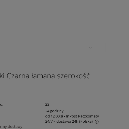
ki Czarna łamana szerokość
ć:
23
:
24 godziny
od 12,00 zł
- InPost Paczkomaty
24/7 – dostawa 24h
(Polska)
ormy dostawy