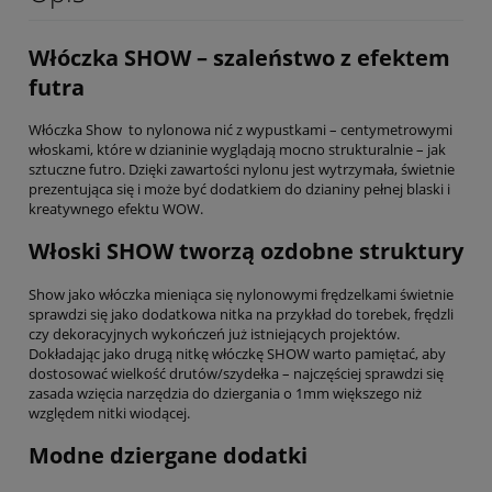
Włóczka SHOW – szaleństwo z efektem
futra
Włóczka Show to nylonowa nić z wypustkami – centymetrowymi
włoskami, które w dzianinie wyglądają mocno strukturalnie – jak
sztuczne futro. Dzięki zawartości nylonu jest wytrzymała, świetnie
prezentująca się i może być dodatkiem do dzianiny pełnej blaski i
kreatywnego efektu WOW.
Włoski SHOW tworzą ozdobne struktury
Show jako włóczka mieniąca się nylonowymi frędzelkami świetnie
sprawdzi się jako dodatkowa nitka na przykład do torebek, frędzli
czy dekoracyjnych wykończeń już istniejących projektów.
Dokładając jako drugą nitkę włóczkę SHOW warto pamiętać, aby
dostosować wielkość drutów/szydełka – najczęściej sprawdzi się
zasada wzięcia narzędzia do dziergania o 1mm większego niż
względem nitki wiodącej.
Modne dziergane dodatki