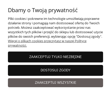
Dbamy o Twoją prywatność
20,90 zł
Pliki cookies i pokrewne im technologie umożliwiają poprawne
działanie strony i pomagają nam dostosować ofertę do Twoich
potrzeb. Możesz zaakceptować wykorzystanie przez nas
wszystkich tych plików i przejść do sklepu lub dostosować użycie
plików do swoich preferencji, wybierając opcję "Dostosuj zgody".
Więcej o plikach cookies przeczytasz w naszej Polityce
Ara Yellow żółta, fantazyjna włóczka Magicloop, efekt
prywatności.
piórek
ZAAKCEPTUJ TYLKO NIEZBĘDNE
DOSTOSUJ ZGODY
ZAAKCEPTUJ WSZYSTKIE
40,91 zł