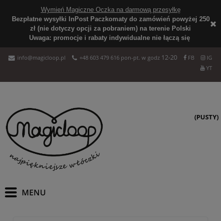
Wymień Magiczne Oczka na darmową przesyłkę
Bezpłatne wysyłki InPost Paczkomaty do zamówień powyżej 250
zł (nie dotyczy opcji za pobraniem) na terenie Polski
Uwaga: promocje i rabaty indywidualne nie łączą się
12-20
info@magicloop.pl
+48 603 479 616 pon-pt. w godz
FB
IG
YT
(PUSTY)