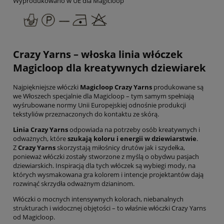
Wyprodukowano w UE dla Magicloop
Crazy Yarns – włoska linia włóczek
Magicloop dla kreatywnych dziewiarek
Najpiękniejsze włóczki
Magicloop Crazy
Yarns
produkowane są
we Włoszech specjalnie dla Magicloop – tym samym spełniają
wyśrubowane normy Unii Europejskiej odnośnie produkcji
tekstyliów przeznaczonych do kontaktu ze skórą.
Linia Crazy Yarns
odpowiada na potrzeby osób kreatywnych i
odważnych, które
szukają koloru i energii w dziewiarstwie
.
Z
Crazy Yarns
skorzystają miłośnicy drutów jak i szydełka,
ponieważ włóczki zostały stworzone z myślą o obydwu pasjach
dziewiarskich. Inspiracją dla tych włóczek są wybiegi mody, na
których wysmakowana gra kolorem i intencje projektantów dają
rozwinąć skrzydła odważnym dzianinom.
Włóczki o mocnych intensywnych kolorach, niebanalnych
strukturach i widocznej objętości – to właśnie włóczki Crazy Yarns
od Magicloop.