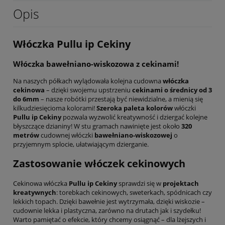
Opis
Włóczka Pullu ip Cekiny
Włóczka bawełniano-wiskozowa z cekinami!
Na naszych półkach wylądowała kolejna cudowna
włóczka
cekinowa
– dzięki swojemu upstrzeniu
cekinami o średnicy od 3
do 6mm
– nasze robótki przestają być niewidzialne, a mienią się
kilkudziesięcioma kolorami!
Szeroka paleta kolorów
włóczki
Pullu ip
Cekiny
pozwala wyzwolić kreatywność i dziergać kolejne
błyszczące dzianiny! W stu gramach nawinięte jest około
320
metrów
cudownej włóczki
bawełniano-wiskozowej
o
przyjemnym splocie, ułatwiającym dzierganie.
Zastosowanie włóczek cekinowych
Cekinowa włóczka
Pullu ip Cekiny
sprawdzi się w
projektach
kreatywnych
: torebkach cekinowych, sweterkach, spódnicach czy
lekkich topach. Dzięki bawełnie jest wytrzymała, dzięki wiskozie –
cudownie lekka i plastyczna, zarówno na drutach jak i szydełku!
Warto pamiętać o efekcie, który chcemy osiągnąć – dla lżejszych i