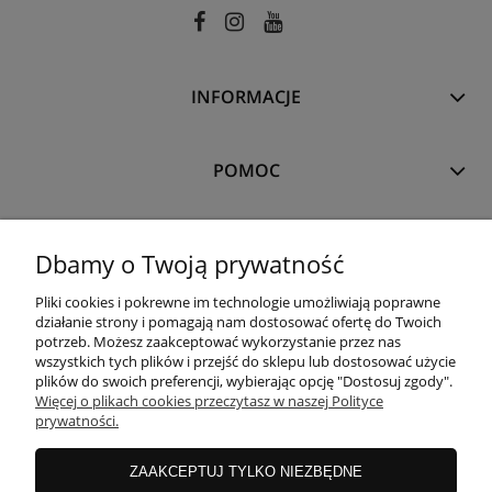
INFORMACJE
POMOC
MOJE KONTO
Dbamy o Twoją prywatność
Pliki cookies i pokrewne im technologie umożliwiają poprawne
PŁATNOŚCI I DOSTAWA
działanie strony i pomagają nam dostosować ofertę do Twoich
potrzeb. Możesz zaakceptować wykorzystanie przez nas
wszystkich tych plików i przejść do sklepu lub dostosować użycie
plików do swoich preferencji, wybierając opcję "Dostosuj zgody".
O NAS
Więcej o plikach cookies przeczytasz w naszej Polityce
prywatności.
ZAAKCEPTUJ TYLKO NIEZBĘDNE