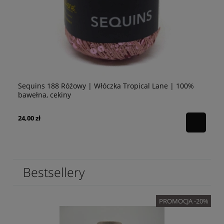
Sequins 188 Różowy | Włóczka Tropical Lane | 100%
Se
bawełna, cekiny
10
24,00 zł
24
Bestsellery
PROMOCJA -20%