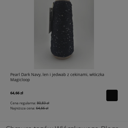
Pearl Dark Navy, len i jedwab z cekinami, włóczka
p
Pe
Magicloop
64,66 zł
80
Cena regularna:
80,83 zł
Najniższa cena:
64,66 zł