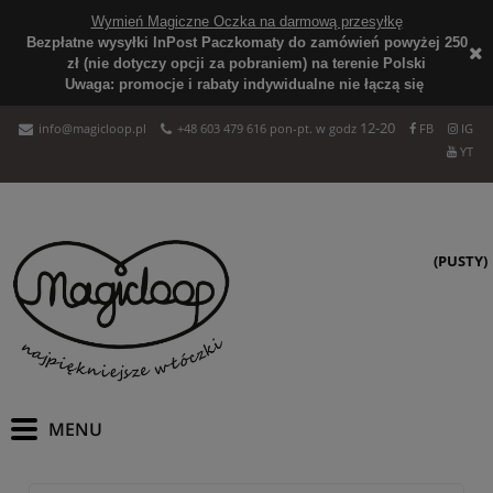
Wymień Magiczne Oczka na darmową przesyłkę
Bezpłatne wysyłki InPost Paczkomaty do zamówień powyżej 250
zł (nie dotyczy opcji za pobraniem) na terenie Polski
Uwaga: promocje i rabaty indywidualne nie łączą się
12-20
info@magicloop.pl
+48 603 479 616 pon-pt. w godz
FB
IG
YT
(PUSTY)