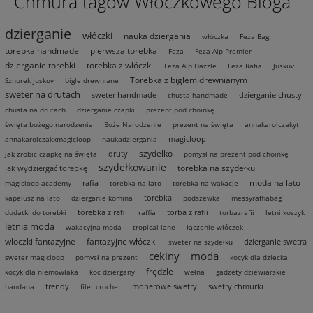
Chmura tagów Włóczkowego Bloga
dzierganie
włóczki
nauka dziergania
włóczka
Feza Bag
torebka handmade
pierwsza torebka
Feza
Feza Alp Premier
dzierganie torebki
torebka z włóczki
Feza Alp Dazzle
Feza Rafia
Juskuv
Torebka z biglem drewnianym
Sznurek Juskuv
bigle drewniane
sweter na drutach
sweter handmade
dzierganie chusty
chusta handmade
chusta na drutach
dzierganie czapki
prezent pod choinkę
święta bożego narodzenia
Boże Narodzenie
prezent na święta
annakarolczakyt
magicloop
annakarolczakxmagicloop
naukadziergania
szydełko
druty
jak zrobić czapkę na święta
pomysł na prezent pod choinkę
szydełkowanie
torebka na szydełku
jak wydziergać torebkę
moda na lato
rafia
magicloop academy
torebka na lato
torebka na wakacje
torebka
kapelusz na lato
dzierganie komina
podszewka
messyraffiabag
torebka z rafii
torba z rafii
dodatki do torebki
raffia
torbazrafii
letni koszyk
letnia moda
wakacyjna moda
tropical lane
łączenie włóczek
wloczki fantazyjne
fantazyjne włóczki
dzierganie swetra
sweter na szydełku
cekiny
moda
sweter magicloop
pomysł na prezent
kocyk dla dziecka
frędzle
kocyk dla niemowlaka
koc dziergany
wełna
gadżety dziewiarskie
trendy
moherowe swetry
swetry chmurki
bandana
filet crochet