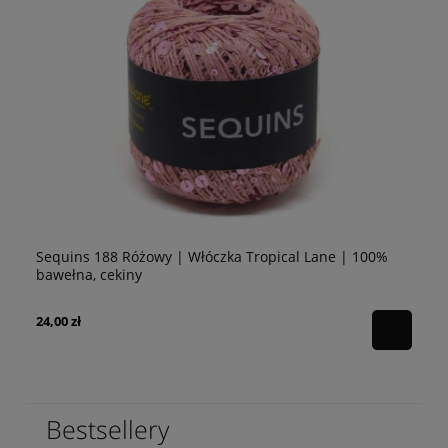
Sequins 188 Różowy | Włóczka Tropical Lane | 100%
Se
bawełna, cekiny
10
24,00 zł
24
Bestsellery