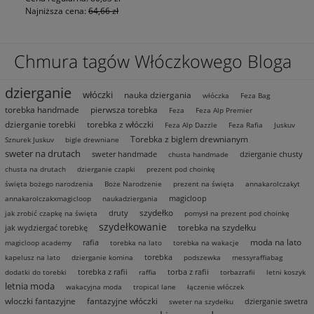
Najniższa cena:
64,66 zł
Chmura tagów Włóczkowego Bloga
dzierganie
włóczki
nauka dziergania
włóczka
Feza Bag
torebka handmade
pierwsza torebka
Feza
Feza Alp Premier
dzierganie torebki
torebka z włóczki
Feza Alp Dazzle
Feza Rafia
Juskuv
Torebka z biglem drewnianym
Sznurek Juskuv
bigle drewniane
sweter na drutach
sweter handmade
dzierganie chusty
chusta handmade
chusta na drutach
dzierganie czapki
prezent pod choinkę
święta bożego narodzenia
Boże Narodzenie
prezent na święta
annakarolczakyt
magicloop
annakarolczakxmagicloop
naukadziergania
szydełko
druty
jak zrobić czapkę na święta
pomysł na prezent pod choinkę
szydełkowanie
torebka na szydełku
jak wydziergać torebkę
moda na lato
rafia
magicloop academy
torebka na lato
torebka na wakacje
torebka
kapelusz na lato
dzierganie komina
podszewka
messyraffiabag
torebka z rafii
torba z rafii
dodatki do torebki
raffia
torbazrafii
letni koszyk
letnia moda
wakacyjna moda
tropical lane
łączenie włóczek
wloczki fantazyjne
fantazyjne włóczki
dzierganie swetra
sweter na szydełku