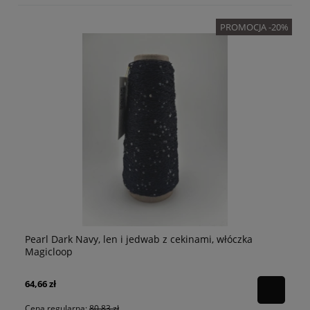
PROMOCJA -20%
Pearl Dark Navy, len i jedwab z cekinami, włóczka
p
Pe
Magicloop
64,66 zł
80
Cena regularna:
80,83 zł