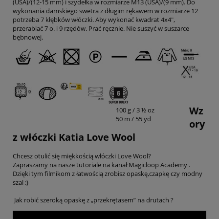
(USA)/(12-15 mm) i szydełka w rozmiarze M13 (USA)/(9 mm). Do
wykonania damskiego swetra z długim rękawem w rozmiarze 12
potrzeba 7 kłębków włóczki. Aby wykonać kwadrat 4x4",
przerabiać 7 o. i 9 rzędów. Prać ręcznie. Nie suszyć w suszarce
bębnowej.
Wz
100 g / 3 ½ oz
50 m / 55 yd
ory
z włóczki Katia Love Wool
Chcesz otulić się miękkością włóczki Love Wool?
Zapraszamy na nasze tutoriale na kanał Magicloop Academy .
Dzięki tym filmikom z łatwością zrobisz opaskę,czapkę czy modny
szal :)
Jak robić szeroką opaskę z „przekrętasem” na drutach ?