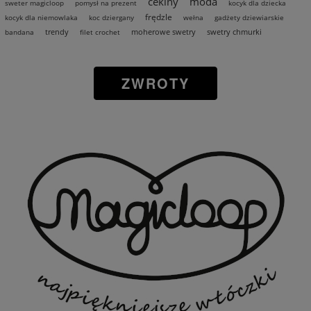
cekiny
moda
sweter magicloop
pomysł na prezent
kocyk dla dziecka
frędzle
kocyk dla niemowlaka
koc dziergany
wełna
gadżety dziewiarskie
trendy
moherowe swetry
swetry chmurki
bandana
filet crochet
ZWROTY