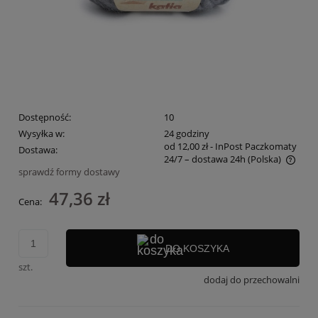
Dostępność:
10
Wysyłka w:
24 godziny
od 12,00 zł
- InPost Paczkomaty
Dostawa:
24/7 – dostawa 24h
(Polska)
sprawdź formy dostawy
Cena nie zawiera ewentualnych kosztów płatności
47,36 zł
Cena:
DO KOSZYKA
szt.
dodaj do przechowalni