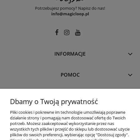
Potrzebujesz pomocy? Napisz do nas!
info@magicloop.pl
INFORMACJE
POMOC
MOJE KONTO
Dbamy o Twoją prywatność
Pliki cookies i pokrewne im technologie umożliwiają poprawne
PŁATNOŚCI I DOSTAWA
działanie strony i pomagają nam dostosować ofertę do Twoich
potrzeb. Możesz zaakceptować wykorzystanie przez nas
wszystkich tych plików i przejść do sklepu lub dostosować użycie
plików do swoich preferencji, wybierając opcję "Dostosuj zgody".
O NAS