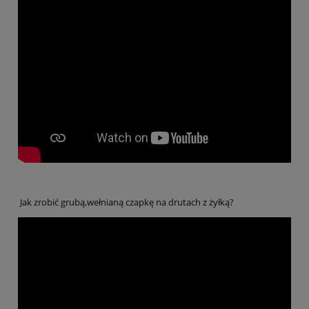
Jak zrobić grubą,wełnianą czapkę na drutach z żyłką?