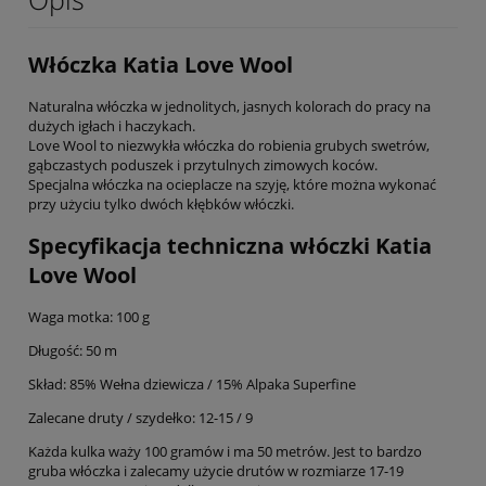
Włóczka Katia Love Wool
Naturalna włóczka w jednolitych, jasnych kolorach do pracy na
dużych igłach i haczykach.
Love Wool to niezwykła włóczka do robienia grubych swetrów,
gąbczastych poduszek i przytulnych zimowych koców.
Specjalna włóczka na ocieplacze na szyję, które można wykonać
przy użyciu tylko dwóch kłębków włóczki.
Specyfikacja techniczna włóczki Katia
Love Wool
Waga motka:
100 g
Długość:
50 m
Skład:
85% Wełna dziewicza / 15% Alpaka Superfine
Zalecane druty / szydełko: 12-15 / 9
Każda kulka waży 100 gramów i ma 50 metrów. Jest to bardzo
gruba włóczka i zalecamy użycie drutów w rozmiarze 17-19