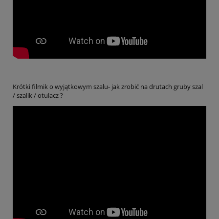
Krótki filmik o wyjątkowym szalu- jak zrobić na drutach gruby szal
/ szalik / otulacz ?