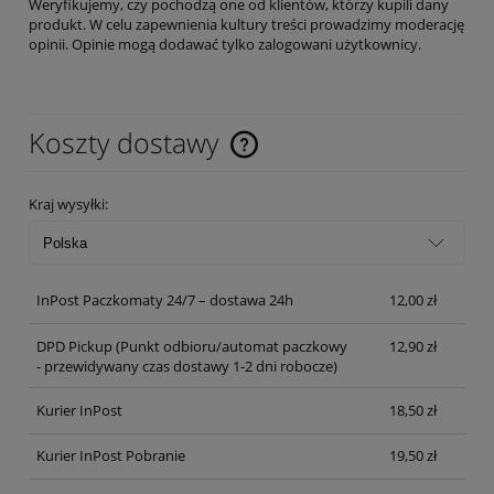
Weryfikujemy, czy pochodzą one od klientów, którzy kupili dany
produkt. W celu zapewnienia kultury treści prowadzimy moderację
opinii. Opinie mogą dodawać tylko zalogowani użytkownicy.
Koszty dostawy
Cena nie zawiera ewentualnych kosztów płatności
Kraj wysyłki:
InPost Paczkomaty 24/7 – dostawa 24h
12,00 zł
DPD Pickup
(Punkt odbioru/automat paczkowy
12,90 zł
- przewidywany czas dostawy 1-2 dni robocze)
Kurier InPost
18,50 zł
Kurier InPost Pobranie
19,50 zł