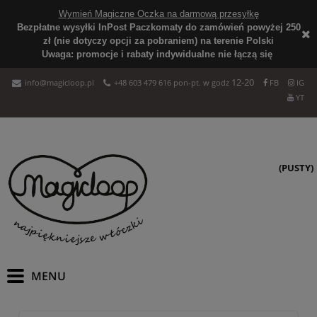
Wymień Magiczne Oczka na darmową przesyłkę
Bezpłatne wysyłki InPost Paczkomaty do zamówień powyżej 250
zł (nie dotyczy opcji za pobraniem) na terenie Polski
Uwaga: promocje i rabaty indywidualne nie łączą się
12-20
info@magicloop.pl
+48 603 479 616 pon-pt. w godz
FB
IG
YT
(PUSTY)