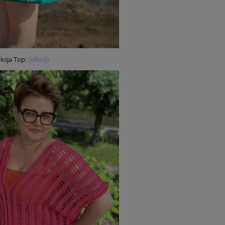
ksja Top:
(kliknij)
PROMOCJA -20%
PROMOCJA -