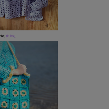
rbę:
(kliknij)