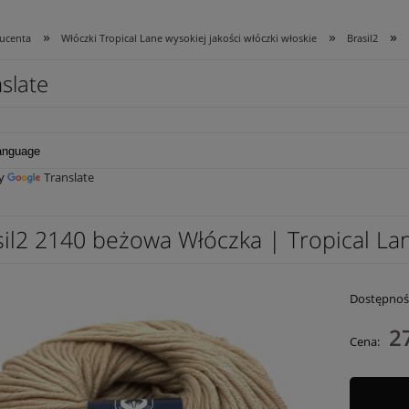
»
»
»
ducenta
Włóczki Tropical Lane wysokiej jakości włóczki włoskie
Brasil2
slate
by
Translate
sil2 2140 beżowa Włóczka | Tropical L
Dostępnoś
27
Cena: