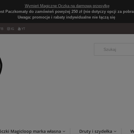
Wymień Magiczne Oczka na darmową przesyłkę
ost Paczkomaty do zamówień powyżej 250 zł (nie dotyczy opcji za pobran
Uwaga: promocje i rabaty indywidualne nie łączą się
FB
IG
YT
óczki Magicloop marka własna
Druty i szydełka
W