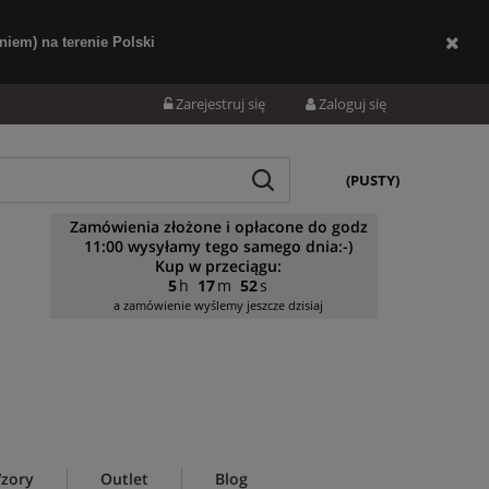
iem) na terenie Polski
Zarejestruj się
Zaloguj się
(PUSTY)
Zamówienia złożone i opłacone do godz
11:00 wysyłamy tego samego dnia:-)
Kup w przeciągu:
5
17
51
a zamówienie wyślemy jeszcze dzisiaj
zory
Outlet
Blog