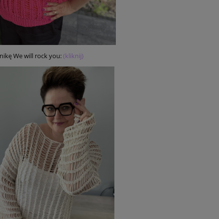
nikę We will rock you:
(kliknij)
mbine & Pailletes 63
WOW Raffia 63 Khaki | Włóczka Kati
ieski | Włóczka Katia |
Błyszcząca włóczka rafiowa
23,60 zł
na:
12,76 zł
Cena regularna:
29,50 zł
na:
12,76 zł
Najniższa cena:
29,50 zł