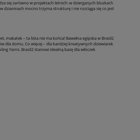
za się zarówno w projektach letnich: w dzierganych bluzkach
w dzianinach mocno trzyma strukturę i nie rozciąga się co jest
t, makatek – ta lista nie ma końca! Bawełna egipska w Brasil2
tów dla domu. Co więcej – dla bardziej kreatywnych dziewiarek
kling Yarns. Brasil2 stanowi idealną bazę dla włóczek