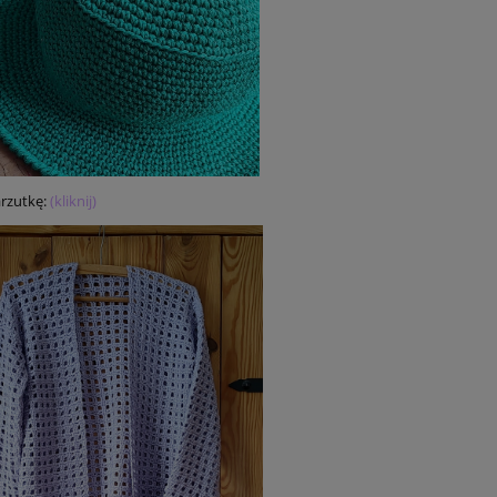
rzutkę:
(kliknij)