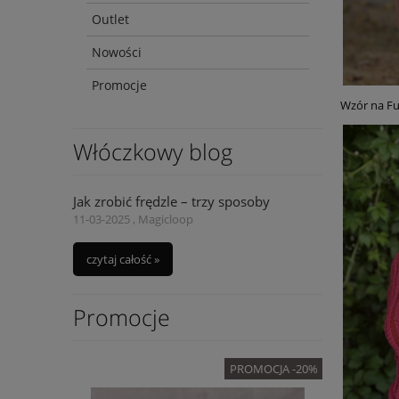
Outlet
Nowości
Promocje
Wzór na Fu
Włóczkowy blog
Jak zrobić frędzle – trzy sposoby
11-03-2025 , Magicloop
czytaj całość »
Promocje
OMOCJA -20%
PROMOCJA -20%