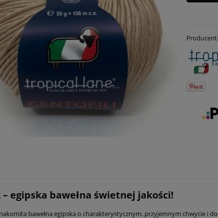
Producent
2 – egipska bawełna świetnej jakości!
 znakomita bawełna egipska o charakterystycznym, przyjemnym chwycie i dos