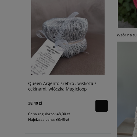
Wzór na tu
 Rosarios4
Queen Argento srebro , wiskoza z
Concept Co
cekinami, włóczka Magicloop
Średni Nieb
Cekiny
38,40 zł
10,21 zł
Cena regularna:
48,00 zł
Cena regular
Najniższa cena:
38,40 zł
Najniższa ce