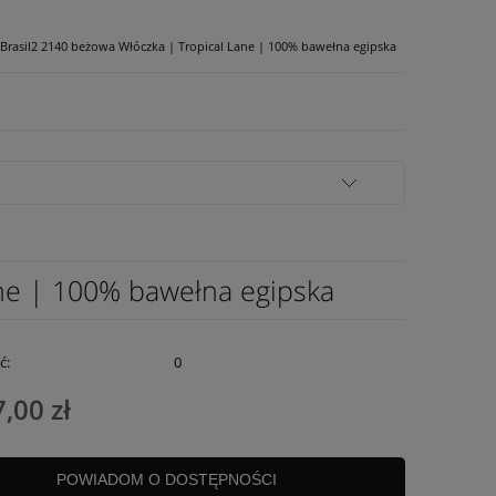
Brasil2 2140 beżowa Włóczka | Tropical Lane | 100% bawełna egipska
ane | 100% bawełna egipska
ć:
0
,00 zł
POWIADOM O DOSTĘPNOŚCI