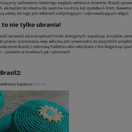
ścią przy zachowaniu świetnego wyglądu włókna w dzianinie. Brasil2 sprawd
h, ale będzie też idealna dla swetrów na druty lub szydełka 4-5mm. Bawełna 
kszą zaletą. Do tego jest włóknem oddychającym i odprowadzającym wilgoć.
 to nie tylko ubrania!
sil2 sprawdzi się w projektach toreb dzierganych, kapeluszy, kocyków, serwe
do prania i prasowania, więc włóczka jest uniwersalna do wszystkich projek
łączenie Brasil2 z cekinową Paillettes albo włóczkami z linii Magicloop Spar
 – zarówno w torebkach jak i ubraniach!
Brasil2:
wełniany kapelusz:
(kliknij)