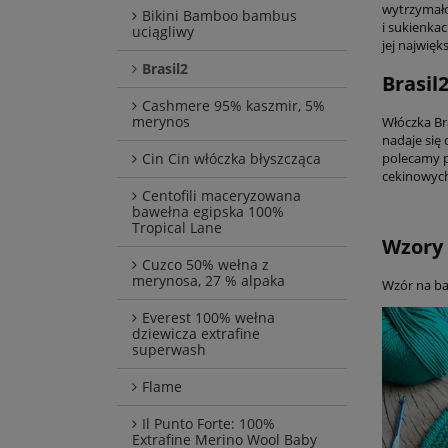
wytrzymało
Bikini Bamboo bambus
i sukienkac
uciągliwy
jej najwię
Brasil2
Brasil2
Cashmere 95% kaszmir, 5%
merynos
Włóczka Bra
nadaje się 
Cin Cin włóczka błyszcząca
polecamy po
cekinowych
Centofili maceryzowana
bawełna egipska 100%
Tropical Lane
Wzory 
Cuzco 50% wełna z
merynosa, 27 % alpaka
Wzór na ba
Everest 100% wełna
dziewicza extrafine
superwash
Flame
Il Punto Forte: 100%
Extrafine Merino Wool Baby