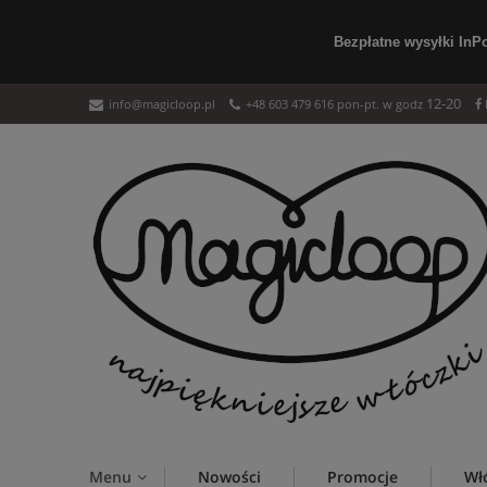
Bezpłatne wysyłki InP
12-20
info@magicloop.pl
+48 603 479 616 pon-pt. w godz
Menu
Nowości
Promocje
Wł