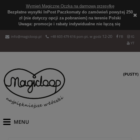
Wymień Magiczne Oczka na darmową przesyłkę
Bezpłatne wysyłki InPost Paczkomaty do zamówień powyżej 250
zł (nie dotyczy opcji za pobraniem) na terenie Polski
Uwaga: promocje i rabaty indywidualne nie łączą się
12-20
info@magicloop.pl
+48 603 479 616 pon-pt. w godz
FB
IG
YT
(PUSTY)