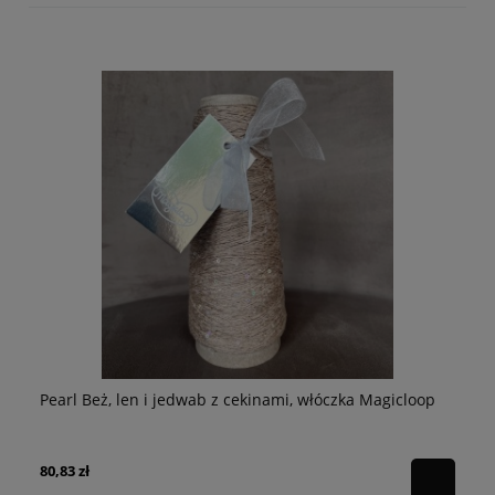
Pe
p
Pearl Beż, len i jedwab z cekinami, włóczka Magicloop
Ma
64
80,83 zł
Ce