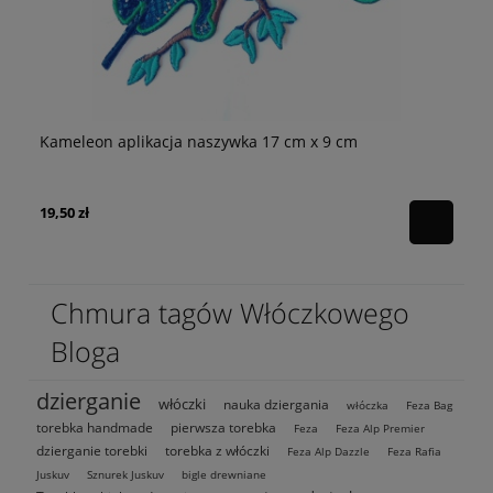
m
Kameleon aplikacja naszywka 17 cm x 9 cm
Ce
19,50 zł
43
Chmura tagów Włóczkowego
Bloga
dzierganie
włóczki
nauka dziergania
włóczka
Feza Bag
torebka handmade
pierwsza torebka
Feza
Feza Alp Premier
dzierganie torebki
torebka z włóczki
Feza Alp Dazzle
Feza Rafia
Juskuv
Sznurek Juskuv
bigle drewniane