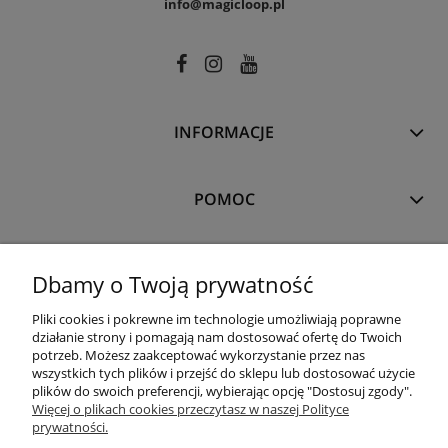
info@magicloop.pl
INFORMACJE
POMOC
MOJE KONTO
Dbamy o Twoją prywatność
Pliki cookies i pokrewne im technologie umożliwiają poprawne
PŁATNOŚCI I DOSTAWA
działanie strony i pomagają nam dostosować ofertę do Twoich
potrzeb. Możesz zaakceptować wykorzystanie przez nas
wszystkich tych plików i przejść do sklepu lub dostosować użycie
plików do swoich preferencji, wybierając opcję "Dostosuj zgody".
O NAS
Więcej o plikach cookies przeczytasz w naszej Polityce
prywatności.