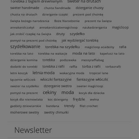
sweter na drutach
Torebka z biglem drewnianym
sweter handmade
dzierganie chusty
chusta handmade
chusta na drutach
dzierganie czapki
prezent pod choinkę
święta bożego narodzenia
Boże Narodzenie
prezent na święta
magicloop
annakarolczakyt
annakarolczakxmagicloop
naukadziergania
szydełko
druty
jak zrobić czapkę na święta
jak wydziergać torebkę
pomysł na prezent pod choinkę
szydełkowanie
torebka na szydełku
rafia
magicloop academy
moda na lato
torebka na lato
torebka na wakacje
kapelusz na lato
torebka
dzierganie komina
podszewka
messyraffiabag
torebka z rafii
torba z rafii
dodatki do torebki
raffia
torbazrafii
letnia moda
letni koszyk
wakacyjna moda
tropical lane
wloczki fantazyjne
fantazyjne włóczki
łączenie włóczek
dzierganie swetra
sweter na szydełku
sweter magicloop
cekiny
moda
pomysł na prezent
kocyk dla dziecka
frędzle
kocyk dla niemowlaka
koc dziergany
wełna
trendy
gadżety dziewiarskie
bandana
filet crochet
moherowe swetry
swetry chmurki
Newsletter