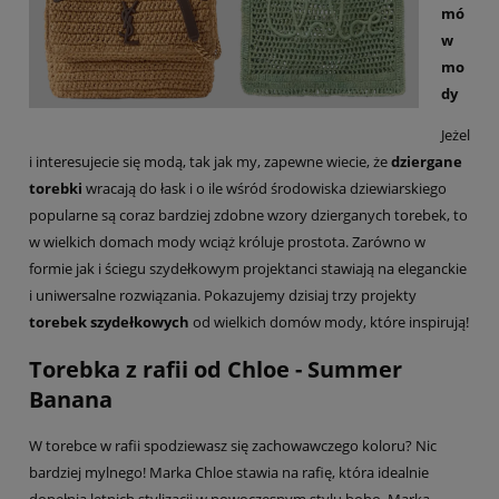
mó
w
mo
dy
Jeżel
i interesujecie się modą, tak jak my, zapewne wiecie, że
dziergane
torebki
wracają do łask i o ile wśród środowiska dziewiarskiego
popularne są coraz bardziej zdobne wzory dzierganych torebek, to
w wielkich domach mody wciąż króluje prostota. Zarówno w
formie jak i ściegu szydełkowym projektanci stawiają na eleganckie
i uniwersalne rozwiązania. Pokazujemy dzisiaj trzy projekty
torebek szydełkowych
od wielkich domów mody, które inspirują!
Torebka z rafii od Chloe - Summer
Banana
W torebce w rafii spodziewasz się zachowawczego koloru? Nic
bardziej mylnego! Marka Chloe stawia na rafię, która idealnie
dopełnia letnich stylizacji w nowoczesnym stylu boho. Marka