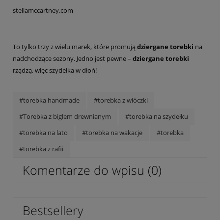
stellamccartney.com
To tylko trzy z wielu marek, które promują
dziergane torebki
na
nadchodzące sezony. Jedno jest pewne –
dziergane torebki
rządzą, więc szydełka w dłoń!
#torebka handmade
#torebka z włóczki
#Torebka z biglem drewnianym
#torebka na szydełku
#torebka na lato
#torebka na wakacje
#torebka
#torebka z rafii
Komentarze do wpisu (0)
Bestsellery