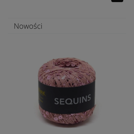
Na
Nowości