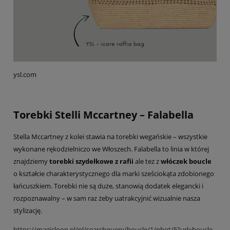
ysl.com
Torebki Stelli Mccartney – Falabella
Stella Mccartney z kolei stawia na torebki wegańskie – wszystkie
wykonane rękodzielniczo we Włoszech. Falabella to linia w której
znajdziemy
torebki szydełkowe z rafii
ale tez z
włóczek boucle
o kształcie charakterystycznego dla marki sześciokąta zdobionego
łańcuszkiem. Torebki nie są duże, stanowią dodatek elegancki i
rozpoznawalny – w sam raz żeby uatrakcyjnić wizualnie nasza
stylizację.
https://magicloop.pl/pl/searchquery/boucle/1/phot/5?url=boucle