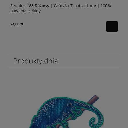
Sequins 188 Różowy | Włóczka Tropical Lane | 100%
Se
bawełna, cekiny
10
24,00 zł
24
Produkty dnia