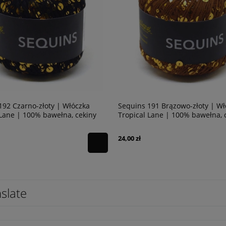
191 Brązowo-złoty | Włóczka
Sequins 190 Jasny Brązowy | W
 Lane | 100% bawełna, cekiny
Tropical Lane | 100% bawełna, 
24,00 zł
slate