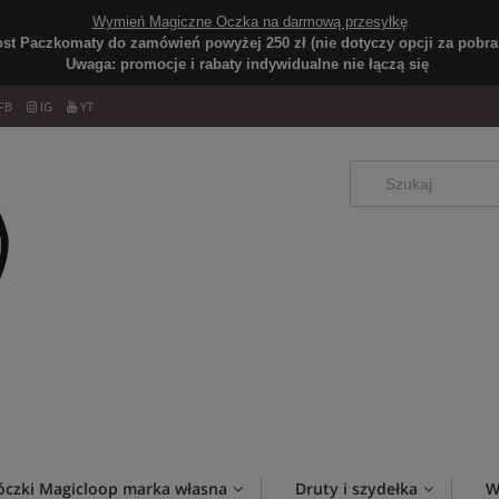
Wymień Magiczne Oczka na darmową przesyłkę
ost Paczkomaty do zamówień powyżej 250 zł (nie dotyczy opcji za pobran
Uwaga: promocje i rabaty indywidualne nie łączą się
FB
IG
YT
óczki Magicloop marka własna
Druty i szydełka
W