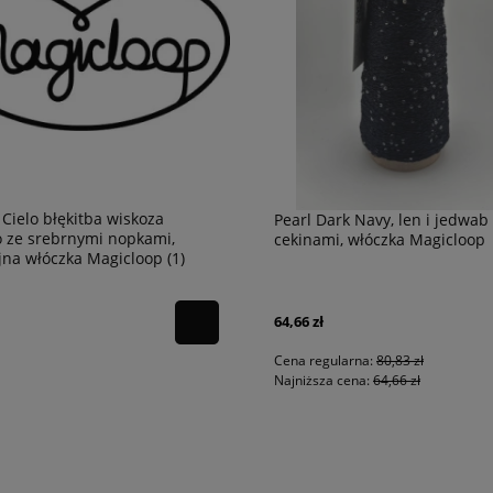
PROMOCJA -20%
PROMOCJA -
Cielo błękitba wiskoza
Pearl Dark Navy, len i jedwab
 ze srebrnymi nopkami,
cekinami, włóczka Magicloop
jna włóczka Magicloop (1)
64,66 zł
Cena regularna:
80,83 zł
Najniższa cena:
64,66 zł
134 lawendowy Włóczka |
Love Wool 125 Jeans | Włóczka Katia