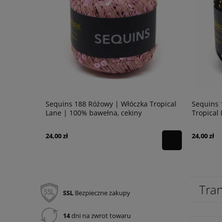
 Tropical
Sequins 192 Czarno-złoty | Włóczka
Sequins 
Tropical Lane | 100% bawełna, cekiny
Tropical
24,00 zł
24,00 zł
Tran
SSL
Bezpieczne zakupy
14
dni na zwrot towaru