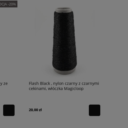
Katia | Błyszcząca włóczka rafiowa
Rosarios4 | 100% 
CJA -20%
23,60 zł
17,52 zł
Cena regularna:
29,50 zł
Cena regularna:
21,90 z
Najniższa cena:
29,50 zł
Najniższa cena:
21,90 z
ny ze
Flash Black , nylon czarny z czarnymi
cekinami, włóczka Magicloop
20,00 zł