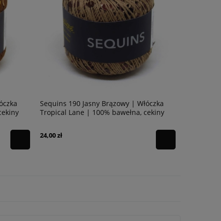
łóczka
Sequins 187 Bordowy | Włóczka Tropical
Sequins 1
cekiny
Lane | 100% bawełna, cekiny
Tropical L
24,00 zł
24,00 zł