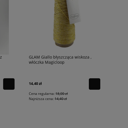
20%
PROMOCJA -20%
 z
GLAM Giallo błyszcząca wiskoza ,
włóczka Magicloop
14,40 zł
Cena regularna:
18,00 zł
Najniższa cena:
14,40 zł
 |
WOW Raffia 68 Pistacjowy | Włóczka
Madragoa 23 Łosos