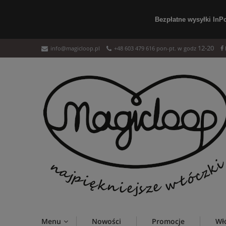
Bezpłatne wysyłki InP
12-20
info@magicloop.pl
+48 603 479 616 pon-pt. w godz
Menu
Nowości
Promocje
Wł