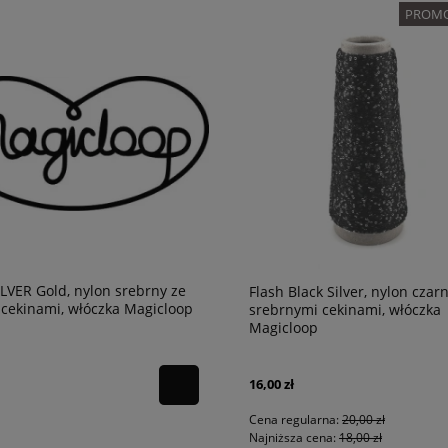
ane | 100% merceryzowana
100% Wełna
PROMO
ipska
37,89 zł
na:
12,50 zł
Cena regularna:
47,36 zł
na:
10,00 zł
Najniższa cena:
47,36 zł
ILVER Gold, nylon srebrny ze
Flash Black Silver, nylon czar
 cekinami, włóczka Magicloop
srebrnymi cekinami, włóczka
Magicloop
16,00 zł
Cena regularna:
20,00 zł
Najniższa cena:
18,00 zł