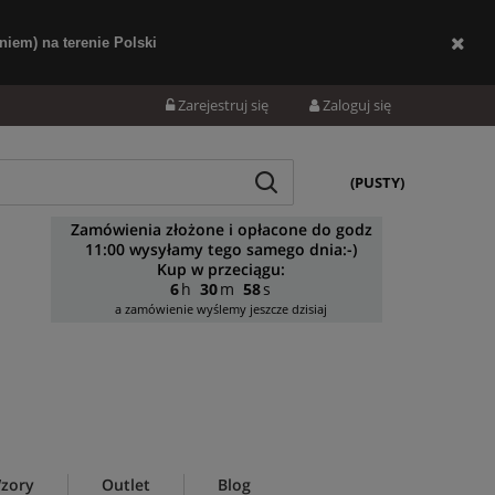
iem) na terenie Polski
Zarejestruj się
Zaloguj się
(PUSTY)
Zamówienia złożone i opłacone do godz
11:00 wysyłamy tego samego dnia:-)
Kup w przeciągu:
6
30
56
a zamówienie wyślemy jeszcze dzisiaj
zory
Outlet
Blog