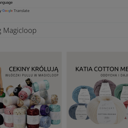
by
Translate
g Magicloop