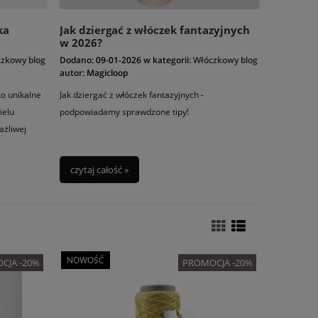
ka
Jak dziergać z włóczek fantazyjnych
w 2026?
zkowy blog
Dodano:
09-01-2026
w kategorii:
Włóczkowy blog
autor:
Magicloop
to unikalne
Jak dziergać z włóczek fantazyjnych -
ielu
podpowiadamy sprawdzone tipy!
ażliwej
ulenia
czytaj całość »
NOWOŚĆ
CJA -20%
PROMOCJA -20%