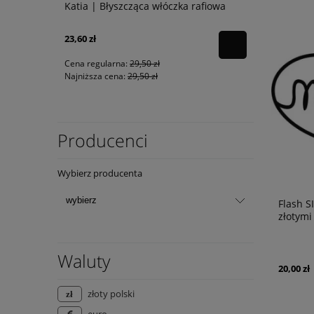
rafiowa
| Włóczka Katia 73% Wełna
Tropical L
bawełna eg
20,73 zł
10,00 zł
powiadom o
dostępności
Cena regularna:
25,91 zł
Cena regular
Najniższa cena:
25,91 zł
Najniższa ce
Producenci
Wybierz producenta
Flash S
złotymi
Waluty
20,00 zł
złoty polski