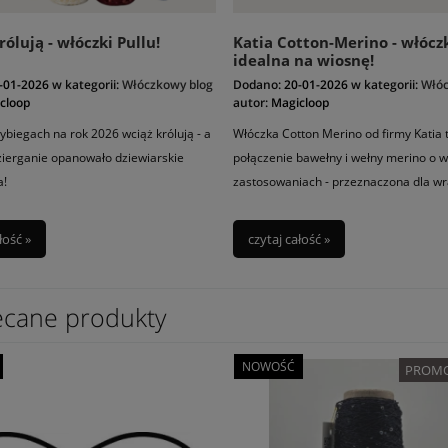
ólują - włóczki Pullu!
Katia Cotton-Merino - włócz
idealna na wiosnę!
-01-2026
w kategorii:
Włóczkowy blog
Dodano:
20-01-2026
w kategorii:
Włóc
cloop
autor:
Magicloop
ybiegach na rok 2026 wciąż królują - a
Włóczka Cotton Merino od firmy Katia 
ierganie opanowało dziewiarskie
połączenie bawełny i wełny merino o w
a!
zastosowaniach - przeznaczona dla wr
skóry, która potrzebuje delikatnego ot
ciepłem!
łość »
czytaj całość »
ecane produkty
NOWOŚĆ
PROMO