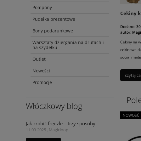
Pompony
Cekiny kr
Pudełka prezentowe
Dodano:
30
Bony podarunkowe
autor:
Magi
Warsztaty dziergania na drutach i
Cekiny na w
na szydełku
cekinowe dz
social medi
Outlet
Nowości
czytaj ca
Promocje
Pol
Włóczkowy blog
NOWOŚĆ
Jak zrobić frędzle – trzy sposoby
11-03-2025 , Magicloop