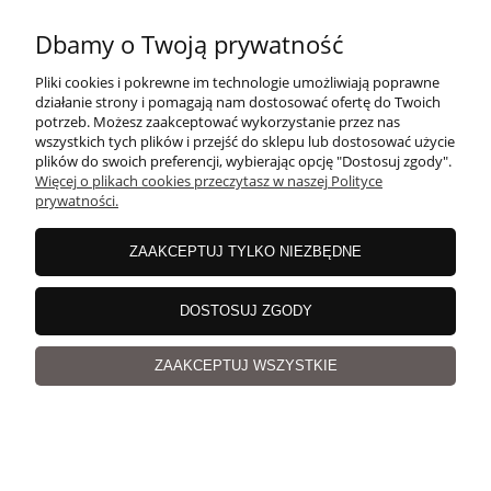
37,82 zł
dostępności
Dbamy o Twoją prywatność
Cena regularna:
47,28 zł
Najniższa cena:
47,28 zł
Pliki cookies i pokrewne im technologie umożliwiają poprawne
działanie strony i pomagają nam dostosować ofertę do Twoich
potrzeb. Możesz zaakceptować wykorzystanie przez nas
wszystkich tych plików i przejść do sklepu lub dostosować użycie
plików do swoich preferencji, wybierając opcję "Dostosuj zgody".
Więcej o plikach cookies przeczytasz w naszej Polityce
PROMOCJA -20%
prywatności.
ZAAKCEPTUJ TYLKO NIEZBĘDNE
DOSTOSUJ ZGODY
ZAAKCEPTUJ WSZYSTKIE