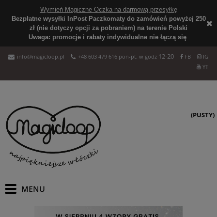
Wymień Magiczne Oczka na darmową przesyłkę
Bezpłatne wysyłki InPost Paczkomaty do zamówień powyżej 250
zł (nie dotyczy opcji za pobraniem) na terenie Polski
Uwaga: promocje i rabaty indywidualne nie łączą się
12-20
info@magicloop.pl
+48 603 479 616 pon-pt. w godz
FB
IG
YT
(PUSTY)