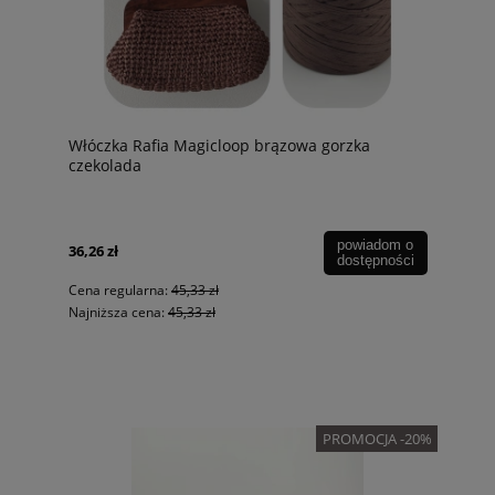
Włóczka Rafia Magicloop brązowa gorzka
czekolada
powiadom o
36,26 zł
dostępności
Cena regularna:
45,33 zł
Najniższa cena:
45,33 zł
PROMOCJA -20%