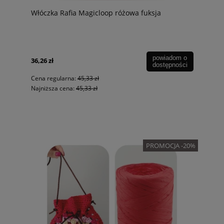
Włóczka Rafia Magicloop różowa fuksja
powiadom o
36,26 zł
dostępności
Cena regularna:
45,33 zł
Najniższa cena:
45,33 zł
PROMOCJA -20%